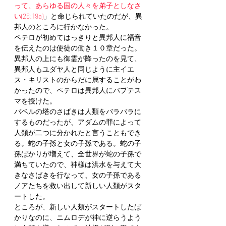
って、あらゆる国の人々を弟子としなさ
い(28:19a)
」と命じられていたのだが、異
邦人のところに行かなかった。
ペテロが初めてはっきりと異邦人に福音
を伝えたのは使徒の働き１０章だった。
異邦人の上にも御霊が降ったのを見て、
異邦人もユダヤ人と同じように主イエ
ス・キリストのからだに属することがわ
かったので、ペテロは異邦人にバプテス
マを授けた。
バベルの塔のさばきは人類をバラバラに
するものだったが、アダムの罪によって
人類が二つに分かれたと言うこともでき
る。蛇の子孫と女の子孫である。蛇の子
孫ばかりが増えて、全世界が蛇の子孫で
満ちていたので、神様は洪水を与えて大
きなさばきを行なって、女の子孫である
ノアたちを救い出して新しい人類がスタ
ートした。
ところが、新しい人類がスタートしたば
かりなのに、ニムロデが神に逆らうよう