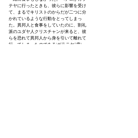
テヤに行ったときも、彼らに影響を受け
て、まるでキリストのからだが二つに分
かれているような行動をとってしまっ
た。異邦人と食事をしていたのに、割礼
派のユダヤ人クリスチャンが来ると、彼
らを恐れて異邦人から身を引いて離れて
行ってしまったのである(ガラテヤ2章)。
これはイエス様の十字架の意味も否定す
るし、ペンテコステの祝福も否定する。
だからパウロはガラテヤの教会に御霊の
話をしたのである。御霊が与えられた私
たちは、主イエス・キリストにある一つ
のからだである。
私たちはペンテコステの時に新しい人類
であることをお祝いする。
毎週の聖餐式の時にもそれを注意深く守
っている。私たちの教会の教会員でなく
てもバプテスマを受けた人は一緒に聖餐
を受けることができる。キリストのから