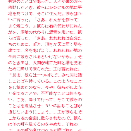
共通のことばであった。人々が東の方へ
移動したとき、彼らはシンアルの地に平
地を見つけて、そこに住んだ。彼らは互
いに言った。「さあ、れんがを作って、
よく焼こう。」彼らは石の代わりにれん
がを、漆喰の代わりに瀝青を用いた。彼
らは言った。「さあ、われわれは自分た
ちのために、町と、頂きが天に届く塔を
建てて、名をあげよう。われわれが地の
全面に散らされるといけないから。」そ
のとき主は、人間が建てた町と塔を見る
ために降りて来られた。主は言われた。
「見よ。彼らは一つの民で、みな同じ話
しことばを持っている。このようなこと
をし始めたのなら、今や、彼らがしよう
と企てることで、不可能なことは何もな
い。さあ、降りて行って、そこで彼らの
ことばを混乱させ、互いの話しことばが
通じないようにしよう。」主が彼らをそ
こから地の全面に散らされたので、彼ら
はその町を建てるのをやめた。それゆ
え、その町の名はバベルと呼ばれた。そ