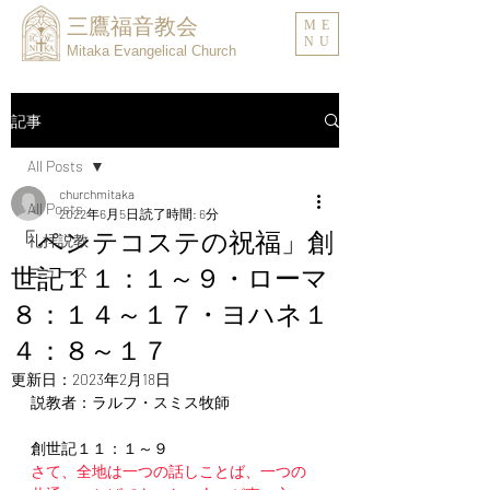
三鷹福音教会
ME
NU
Mitaka Evangelical Church
記事
All Posts
churchmitaka
All Posts
2022年6月5日
読了時間: 6分
「ペンテコステの祝福」創
礼拝説教
世記１１：１～９・ローマ
ニュース
８：１４～１７・ヨハネ１
４：８～１７
更新日：
2023年2月18日
説教者：ラルフ・スミス牧師
創世記１１：１～９
さて、全地は一つの話しことば、一つの