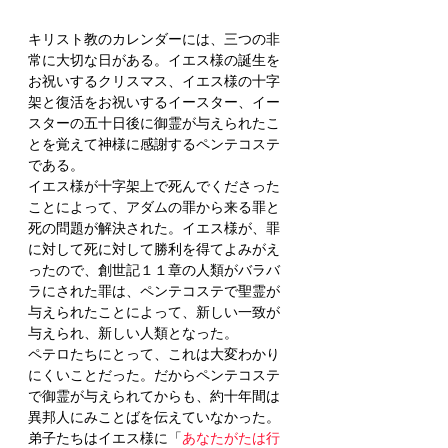
キリスト教のカレンダーには、三つの非
常に大切な日がある。イエス様の誕生を
お祝いするクリスマス、イエス様の十字
架と復活をお祝いするイースター、イー
スターの五十日後に御霊が与えられたこ
とを覚えて神様に感謝するペンテコステ
である。
イエス様が十字架上で死んでくださった
ことによって、アダムの罪から来る罪と
死の問題が解決された。イエス様が、罪
に対して死に対して勝利を得てよみがえ
ったので、創世記１１章の人類がバラバ
ラにされた罪は、ペンテコステで聖霊が
与えられたことによって、新しい一致が
与えられ、新しい人類となった。
ペテロたちにとって、これは大変わかり
にくいことだった。だからペンテコステ
で御霊が与えられてからも、約十年間は
異邦人にみことばを伝えていなかった。
弟子たちはイエス様に「
あなたがたは行