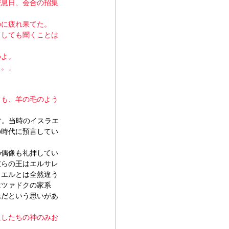
安息日、会合の招集
のに疲れ果てた。
くしても聞くことは
めよ。
よ。」
ても、羊の毛のよう
す。当時のイスラエ
の時代に預言してい
の偶像も礼拝してい
彼らの王はエルサレ
ラエルとは全然違う
はツァドクの家系
民だという思いがあ
たしたちの神のみお