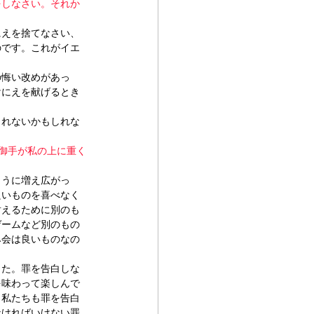
をしなさい。それか
にえを捨てなさい、
のです。これがイエ
の悔い改めがあっ
けにえを献げるとき
くれないかもしれな
 御手が私の上に重く
ように増え広がっ
良いものを喜べなく
耐えるために別のも
ゲームなど別のもの
み会は良いものなの
した。罪を告白しな
を味わって楽しんで
。私たちも罪を告白
なければいけない罪