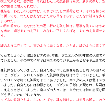
を携えて来るな。香の煙、それはわたしの忌み嫌うもの。新月の祭り、
よめの集会に耐えられない。
や礼祭を、わたしの心は憎む。それはわたしの重荷となり、それを担う
げて祈っても、わたしはあなたがたから目をそらす。どんなに祈りを多
血まみれだ。
しの目の前から、あなたがたの悪い行いを取り除け。悪事を働くのはや
正を求め、虐げるものを正し、みなしご正しくさばき、やもめを弁護せ
おう。
が緋のように赤くても、雪のように白くなる。たとえ、紅のように赤く
ったでしょうか。彼はダビデの250年後、ダニエルの100年前の人物で
れていました。その中でイザヤは南ユダのウジヤ王からヒゼキヤ王まで
偶像礼拝を行っていました。自分たちが作った偶像もあるし周りの国々
モーセ、ダビデ、ソロモンが作った礼拝制度を続けて守っていました。
で、ソロモンが建てた神殿もそこにありました。南ユダの人々は北イス
ていました。自分たちには神殿があり、ダビデの子孫に支配され、祭司
けにえをささげていました。南ユダの人々には、自分たちは神の忠実な
をどう見ていたのでしょうか。
。ソドムの首領たちよ、主のことばを。耳を傾けよ。ゴモラの民よ、わ