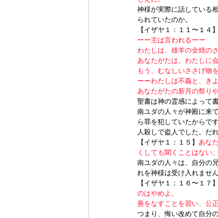
神様が実際に話している
られていたのか。
【イザヤ１：１１〜１４
ーー主は言われるーー
わたしは、雄羊の全焼の
あなたがたは、わたしに
もう、むなしいささげ物
ーーわたしは不義と、き
あなたがたの新月の祭り
聖書は神の霊感によって
南ユダの人々が神殿に来
ら罪を犯していたからで
人殺しで盗人でした。だ
【イザヤ１：１５】
あな
くしても聞くことはない
南ユダの人々は、自分の
れを神様は受け入れませ
【イザヤ１：１６〜１７
のはやめよ。
善をなすことを習い、公
つまり、悔い改めて自分