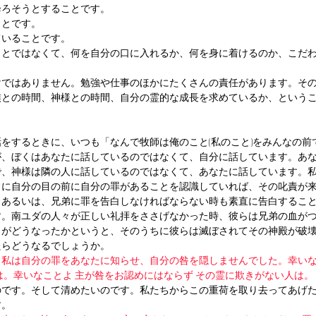
降ろそうとすることです。
ことです。
ていることです。
ことではなくて、何を自分の口に入れるか、何を身に着けるのか、こだ
けではありません。勉強や仕事のほかにたくさんの責任があります。そ
族との時間、神様との時間、自分の霊的な成長を求めているか、という
をするときに、いつも「なんで牧師は俺のこと(私のこと)をみんなの前
が、ぼくはあなたに話しているのではなくて、自分に話しています。あ
で、神様は隣の人に話しているのではなくて、あなたに話しています。
常に自分の目の前に自分の罪があることを認識していれば、その叱責が
。あるいは、兄弟に罪を告白しなければならない時も素直に告白するこ
す。南ユダの人々が正しい礼拝をささげなかった時、彼らは兄弟の血が
らがどうなったかというと、そのうちに彼らは滅ぼされてその神殿が破
たらどうなるでしょうか。
】
私は自分の罪をあなたに知らせ、自分の咎を隠しませんでした。幸いな
は。幸いなことよ 主が咎をお認めにはならず その霊に欺きがない人は。
のです。そして清めたいのです。私たちからこの重荷を取り去ってあげ
す。