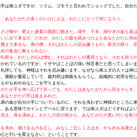
相手は南ユダですが、ソドム、ゴモラと言われてショックでした。自分
】
「あなたがたの多くのいけにえは、わたしにとって何になろう。
ささげ物や、肥えた家畜の脂肪に飽きた。雄牛、子羊、雄やぎの血も喜
会いに出て来るが、だれが、わたしの庭を踏みつけよとあなたがたに求
を携えて来るな。香の煙、それはわたしの忌み嫌うもの。新月の祭り、
よめの集会に耐えられない。
や礼祭を、わたしの心は憎む。それはわたしの重荷となり、それを担う
書かれているのですが、イザヤはことばの強い預言者だと思ってしまい
て礼拝しても、神様はそれを忌み嫌います。なぜなら南ユダの人々は神
す。腐敗が蔓延していて、裁判所は賄賂をもらうし、組織的に犯罪を犯
れもやもめやみなしごを守りません。
たがたが手を伸べ広げて祈っても、わたしはあなたがたから目をそらす
。あなたがたの手は血まみれだ。
兄弟の血が自分の手についているのに、それを洗わずに神様のところに
ん。ある意味でカインとアベルに戻ります。では南ユダはどうすればよ
】
洗え。身を清めよ。わたしの目の前から、あなたがたの悪い行いを取
正を求め、虐げるものを正し、みなしご正しくさばき、やもめを弁護せ
の心と行いを変えなさい、ということです。