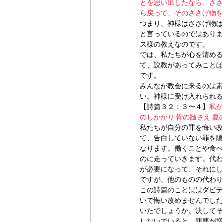
とを思い出したなら、さ
ら戻って、そのささげ物
つまり、神様はささげ物
と言っているのではあり
ス様の教えなのです。
では、私たちが心を清め
て、説教があってみこと
です。
みんなが教会に来るのは
い。神様に受け入れられ
【詩篇３２：３〜４】
私
のしかかり 骨の髄さえ 
私たちが自分の罪を悔い
て、告白していない罪を
なります。働くことや食
のに走っていきます。代
が必要になって、それに
ですが、他のものの代わ
この詩篇のことばはダビ
いで悔い改めませんでし
いたでしょうか。決して
しないでいると、罪悪が