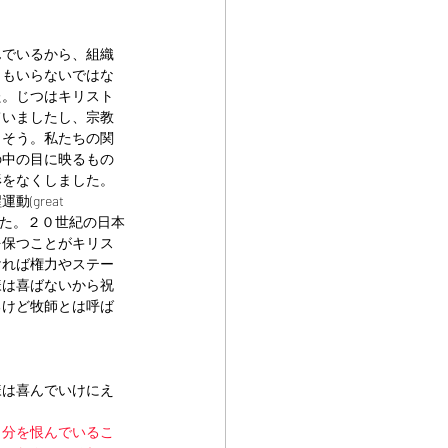
んでいるから、組織
りもいらないではな
た。じつはキリスト
ていましたし、宗教
くそう。私たちの関
の中の目に映るもの
形をなくしました。
great 
した。２０世紀の日本
を保つことがキリス
ければ権力やステー
様は喜ばないから祝
るけど牧師とは呼ば
様は喜んでいけにえ
自分を恨んでいるこ