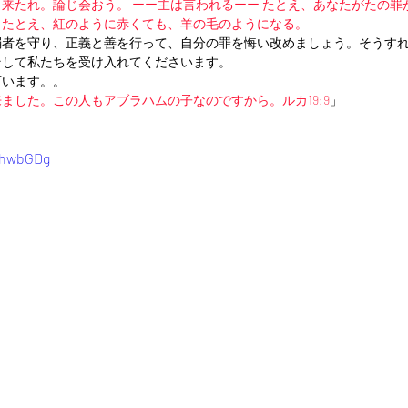
、来たれ。論じ会おう。 ーー主は言われるーー たとえ、あなたがたの罪
。たとえ、紅のように赤くても、羊の毛のようになる。
弱者を守り、正義と善を行って、自分の罪を悔い改めましょう。そうす
そして私たちを受け入れてくださいます。
言います。。
ました。この人もアブラハムの子なのですから。ルカ19:9
」
YhwbGDg