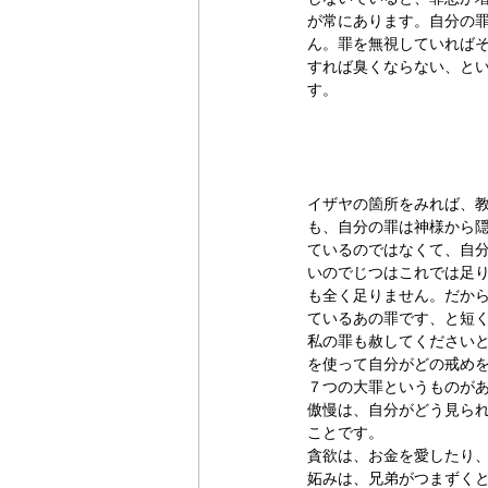
が常にあります。自分の
ん。罪を無視していれば
すれば臭くならない、と
す。
イザヤの箇所をみれば、
も、自分の罪は神様から
ているのではなくて、自
いのでじつはこれでは足
も全く足りません。だか
ているあの罪です、と短
私の罪も赦してください
を使って自分がどの戒め
７つの大罪というものが
傲慢は、自分がどう見ら
ことです。
貪欲は、お金を愛したり
妬みは、兄弟がつまずく