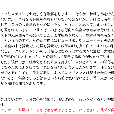
くのクリスチャンは似たような誤解をします。「そうか。神様は形を憎
ばないのか。それなら神殿も祭司もいらないではないか。いけにえも祭
そして「自分の心を清めるために形をなくそう。」と思ってしまいまし
繰り返されています。中世ではこのような傾向の集会や修道会が行われ
テストや兄弟団もその発想でした。まず組織をなくし、牧師や司祭もな
。」というものです。その百年後にはピューリタンやクエーカーも教会
た。教会の中は質素で、礼拝も質素で、牧師の服も真っ白で、すべての
なると、クリスチャンがもっと熱心になろうとする大きな運動、大覚醒運動(
り、英語圏で熱心に行われました。その時も心に集中する改心が広まっていま
ました。現代では、組織化された宗教を好まず、自分とキリストの関係
清くなるために形を捨てなければならないと考える人がいます。形がな
とができるからです。例えば教団によってはクリスマスは祭りだから神
たないとか、集会はするが教会という名前は使わないとか、導く人はい
て形を避ける傾向があります。
ら外れています。自分の心を清めて、悔い改めて、行いを変えると、神
です。
】
ですから、祭壇の上にささげ物を献げようとしているときに、兄弟が