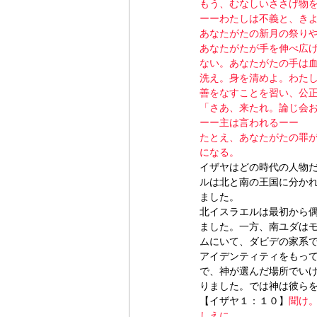
もう、むなしいささげ物
ーーわたしは不義と、き
あなたがたの新月の祭り
あなたがたが手を伸べ広
ない。あなたがたの手は
洗え。身を清めよ。わた
善をなすことを習い、公
「さあ、来たれ。論じ会
ーー主は言われるーー
たとえ、あなたがたの罪
になる。
イザヤはどの時代の人物だ
ルは北と南の王国に分か
ました。
北イスラエルは最初から
ました。一方、南ユダは
ムにいて、ダビデの家系
アイデンティティをもっ
で、神が選んだ場所でい
りました。では神は彼ら
【イザヤ１：１０】
聞け
しえに。