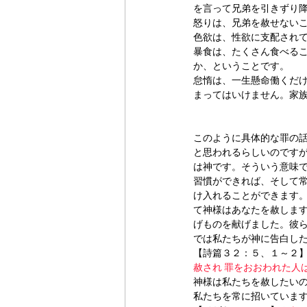
を言って兄弟を引きずり
怒りは、兄弟を赦せない
色欲は、性欲に支配され
暴食は、たくさん食べる
か、ということです。
怠惰は、一生懸命働くだ
まってはいけません。家
このように具体的な罪の話
と思われるらしいのです
は神です。そういう意味
習慣ができれば、そして
け入れることができます
て神様はあなたを赦しま
げものを献げました。彼
では私たちが神に告白し
【詩篇３２：５、１～２
赦され 罪をおおわれた人
神様は私たちを赦したい
私たちを常に招いていま