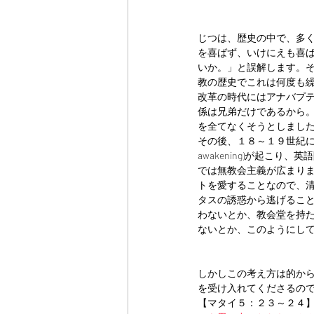
じつは、歴史の中で、多
を喜ばず、いけにえも喜
いか。」と誤解します。
教の歴史でこれは何度も
改革の時代にはアナバプ
係は兄弟だけであるから
を全てなくそうとしまし
その後、１８～１９世紀に
awakening)が起こ
では無教会主義が広まり
トを愛することなので、
タスの誘惑から逃げるこ
わないとか、教会堂を持
ないとか、このようにし
しかしこの考え方は的か
を受け入れてくださるの
【マタイ５：２３～２４