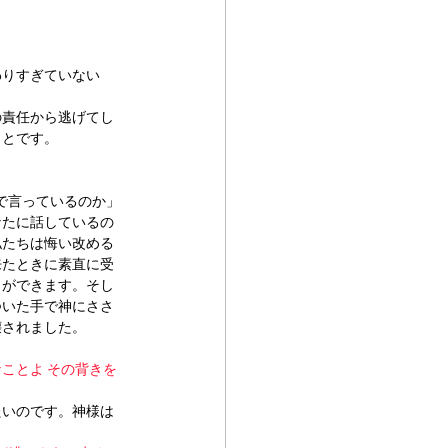
わりすぎていない
の責任から逃げてし
ことです。
で言っているのか」
なたに話しているの
私たちは悔い改める
来たときに素直に受
とができます。そし
ついた手で神にささ
壊されました。
ことよ その背きを
たいのです。神様は