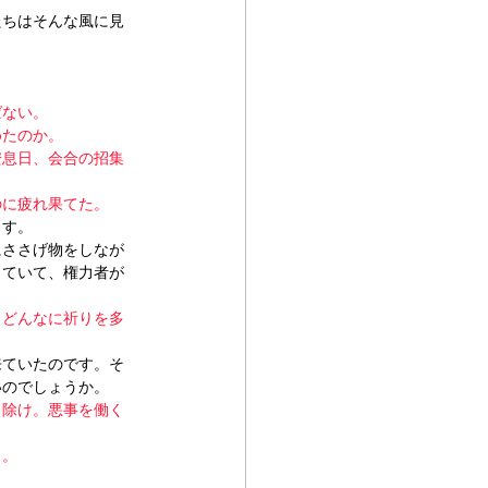
たちはそんな風に見
ばない。
めたのか。
安息日、会合の招集
のに疲れ果てた。
ます。
にささげ物をしなが
していて、権力者が
。どんなに祈りを多
来ていたのです。そ
いのでしょうか。
り除け。悪事を働く
よ。