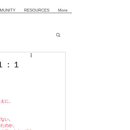
MUNITY
RESOURCES
More
１：１
しえに。
ばない。
めたのか。