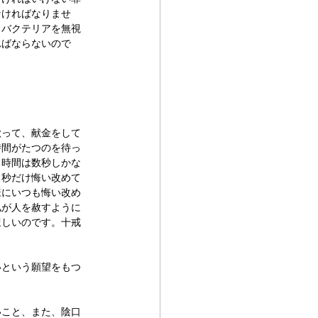
なければなりませ
るバクテリアを無視
ればならないので
歌って、献金をして
時間がたつのを待っ
る時間は数秒しかな
０秒だけ悔い改めて
様にいつも悔い改め
私が人を赦すように
ほしいのです。十戒
いという願望をもつ
いこと、また、陰口