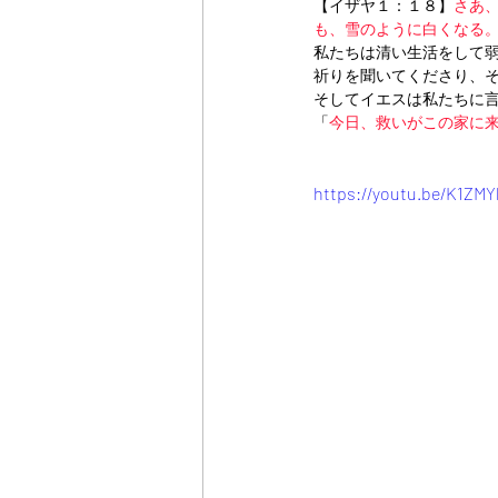
【イザヤ１：１８】
さあ
も、雪のように白くなる
私たちは清い生活をして
祈りを聞いてくださり、
そしてイエスは私たちに
「
今日、救いがこの家に来
https://youtu.be/K1ZM