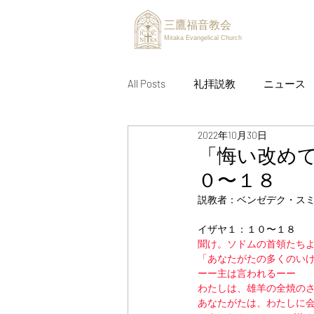
三鷹福音教会
Mitaka Evangelical Church
All Posts
礼拝説教
ニュース
2022年10月30日
「悔い改め
０〜１８
説教者：ベンゼデク・ス
イザヤ１：１０〜１８
聞け。ソドムの首領たち
「あなたがたの多くのい
ーー主は言われるーー
わたしは、雄羊の全焼の
あなたがたは、わたしに