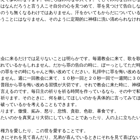
罪はなんだろうと言う人こそ自分の心を見つめて、罪を見つけて告白し
そのうち無くなるわけではありません。汗をかいてもからだについてい
いうことにはなりません。そのように定期的に神様に洗い清められなけ
教会に来るだけでは足りないことは明らかです。毎週教会に来て、歌を
隠れているかもしれません。だから罪の告白の時に、ぼーっとしてただ
分の罪をその時にちゃんと悔い改めてください。礼拝中に罪を悔い改め
りません。週に一回教会に来て、１０秒一回と２０秒一回で一週間に３
ら普段から罪を悔い改める習慣が大切です。それで教会に来た時に、神
く言えるのです。毎日主の祈りを祈る時間を作っているなら、その中で
と祈ります。そのときに、何を赦してほしいのかを具体的に言ってみて
を破っているかを考えることもできます。
あります。傲慢、妬み、怒り、怠惰、貪欲、色欲、暴食です。
れたいのかを真実より大切にしていることであったり、人の上に立ちた
、権力を愛したり、この世を愛することです。
ときにそれを見て喜んだり、兄弟が喜んでいるときにそれを見て喜ばな