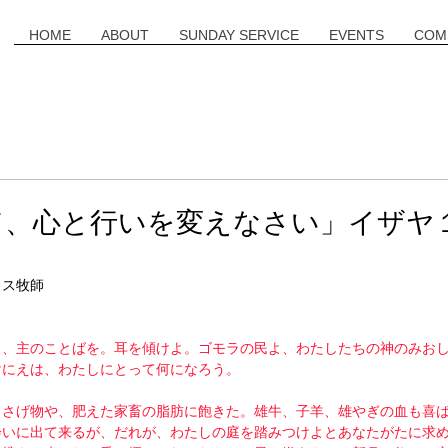
HOME
ABOUT
SUNDAY SERVICE
EVENTS
COM
て、心と行いを変えなさい」イザヤ
ミス牧師
よ、主のことばを。耳を傾けよ。ゴモラの民よ、わたしたちの神のみお
けにえは、わたしにとって何になろう。
ささげ物や、肥えた家畜の脂肪に飽きた。雄牛、子羊、雄やぎの血も喜
会いに出て来るが、だれが、わたしの庭を踏みつけよとあなたがたに求