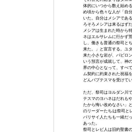
体的にいつから数え始め
め頃から色々な人が「自
いた。自分はメシアであ
ろそろメシアは来るはず
メシアは生まれた時から
ネはエルサレムに行かず
し、働きも普通の祭司と
来た。」と宣言する。ユ
来た小さな岩が、バビロ
いう預言が成就して、神の
界の中心となって、すべて
ム契約に約束された祝福
どんバプテスマを受けて
ただ、祭司はヨルダン川
テスマのヨハネはだれも
たから悔い改めなさい」と
のリーダーたち)は祭司と
パリサイ人たちも一緒だ
あった。
祭司とレビ人は旧約聖書