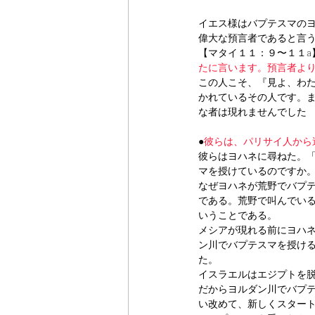
イエス様はバプテスマの
偉大な預言者であると言
【マタイ１１：９〜１１a
たに言います。預言者よ
この人こそ、『見よ、わ
かれているその人です。
な者は現れませんでした
●
彼らは、パリサイ人から
彼らはヨハネに尋ねた。
マを授けているのですか。」(ヨ
なぜヨハネが荒野でバプ
である。荒野で叫んでい
いうことである。
メシアが現れる前にヨハ
ン川でバプテスマを授け
た。
イスラエルはエジプトを
だからヨルダン川でバプ
い改めて、新しくスター