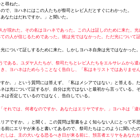
かと尋ねた。
るので、ヨハネにはこの人たちが祭司とレビ人だとすぐにわかった。
「あなたはだれですか。」と聞いた。
人が現れた。その名はヨハネであった。この人は証しのために来た。光
べての人が信じるためであった。彼は光ではなかった。ただ光について
、光について証しするために来た。しかしヨハネ自身は光ではなかった
うである。ユダヤ人たちが、祭司たちとレビ人たちをエルサレムから遣
き、ヨハネはためらうことなく告白し、「私はキリストではありません
ですか。」という質問には答えず、「私はメシアではない」と答える。
ハネは光について証するが、自分は光ではないと最初から言っている。
ハネは否定しているのではなく、告白している。
「それでは、何者なのですか。あなたはエリヤですか。」ヨハネは「違
エリアですか。」と聞く。この質問は聖書をよく知らない人にとって不
来る前にエリヤが来ると書いてあるので、祭司たちはこのように聞いた
わたしは、主の大いなる恐るべき日が来る前に、預言者エリヤをあなた