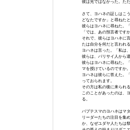
彼は光ではなかった。た
さて、ヨハネの証しはこ
どなたですか」と尋ねた
彼らはヨハネに尋ねた。
「では、あの預言者です
それで、彼らはヨハネに
たは自分を何だと言われ
ヨハネは言った。「私は
彼らは、パリサイ人から
彼らはヨハネに尋ねた。
マを授けているのですか
ヨハネは彼らに答えた。
っておられます。
その方は私の後に来られ
このことがあったのは、
る。
バプテスマのヨハネはマ
リーダーたちの注目を集
か、なぜユダヤ人たちは
その答えの始まりはダニエ