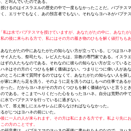
い、と叫んでいたのである。
を授けるのはイスラエルの歴史の中で一度もなかったことだ。バプテス
なく、エリヤでもなく、あの預言者でもない。それならヨハネがバプテ
「私は水でバプテスマを授けていますが、あなたがたの中に、あなたが
私の後に来られる方で、私にはその方の履き物のひもを解く値打ちもあ
。あなたがたの中にあなたがたの知らない方が立っている。じつはヨハ
リサイ人たち、祭司たち、レビ人たちは、宗教の専門家である。イスラ
るはずの人たちなのである。それなのに彼らの知らない方が立っている
ヨハネはその方のくつひもを解く価値はない。つまりじつに偉い人があ
私のところに来て質問するのではなくて、あなたがたの知らない人を探
かが家に来たら足を洗う。そのように足を洗うのはしもべの仕事である
なかった。だからヨハネがその方のくつひもを解く価値がないと言うと
るのである。そこまでへりくだった心をもったヨハネ。自分は荒野の中
単に水でバプテスマを行っているに過ぎない。
聞いて、答え無しにエルサレムに戻らなければならなかった。
来るがじつはヨハネの前にいた。
の後に一人の人が来られます。その方は私にまさる方です。私より先に
、この方のことです。
ネの福音書は、バプテスマのヨハネの死後に書かれたものなので、ヨハ