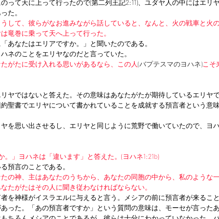
のって天に上って行ったので(第二列王記2:11)、ユダヤ人の中にはエリ
あった。
こうして、彼らがなお進みながら話していると、なんと、火の戦車と火
ヤは竜巻に乗って天へ上って行った。
に「あなたはエリアですか。」と聞いたのである。
ヨハネのことをエリヤなのだと言っていた。
なたがたに受け入れる思いがあるなら、この人
(バプテスマのヨハネ)
こそ
エリヤではないと答えた。その意味はあなたがたが期待しているエリヤ
旧約聖書でエリヤについて書かれていることを成就する預言者という意
リヤを思い出させるし、エリヤと同じように荒野で働いていたので、ヨ
。」ヨハネは「違います」と答えた。(ヨハネ1:21b)
いる預言のことである。
なたの神、主はあなたのうちから、あなたの同胞の中から、私のような
あなたがたはその人に聞き従わなければならない。
言者を神様がイスラエルに与えると言う。メシアの前に預言者が来るこ
があった。「あの預言者ですか」という質問の意味は、モーセが言った
はもちろんメシアのことであるが、彼らは十分にわかっていなかった。