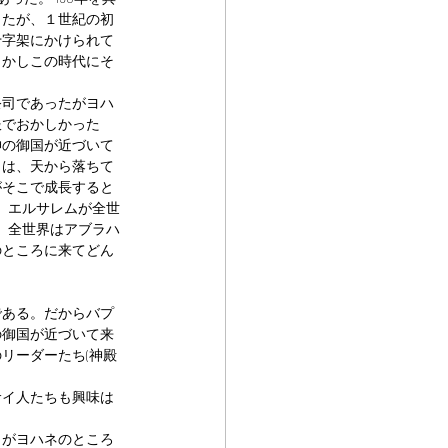
ったが、１世紀の初
十字架にかけられて
しかしこの時代にそ
祭司であったがヨハ
服でおかしかった
神の御国が近づいて
らは、天から落ちて
がそこで成長すると
、エルサレムが全世
、全世界はアブラハ
のところに来てどん
である。だからバプ
の御国が近づいて来
リーダーたち(神殿
サイ人たちも興味は
らがヨハネのところ