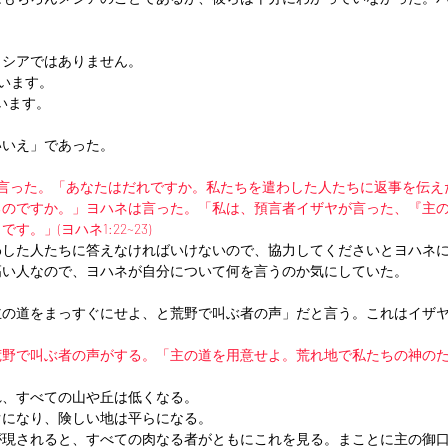
メシアではありません。
違います。
います。
いいえ」であった。
言った。「あなたはだれですか。私たちを遣わした人たちに返事を伝え
るのですか。」ヨハネは言った。「私は、預言者イザヤが言った、『主
。」(ヨハネ1:22~23)
わした人たちに答えなければいけないので、協力してくださいとヨハネ
高い人なので、ヨハネが自分について何を言うのか気にしていた。
主の道をまっすぐにせよ、と荒野で叫ぶ者の声」だと言う。これはイザ
荒野で叫ぶ者の声がする。「主の道を用意せよ。荒れ地で私たちの神の
れ、すべての山や丘は低くなる。
ぐになり、険しい地は平らになる。
が現されると、すべての肉なる者がともにこれを見る。まことに主の御