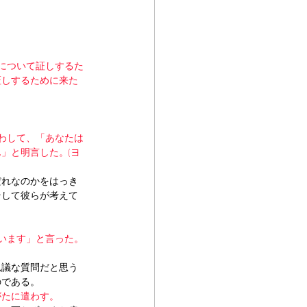
について証しするた
証しするために来た
。
わして、「あなたは
」と明言した。(ヨ
だれなのかをはっき
そして彼らが考えて
います」と言った。
思議な質問だと思う
のである。
がたに遣わす。