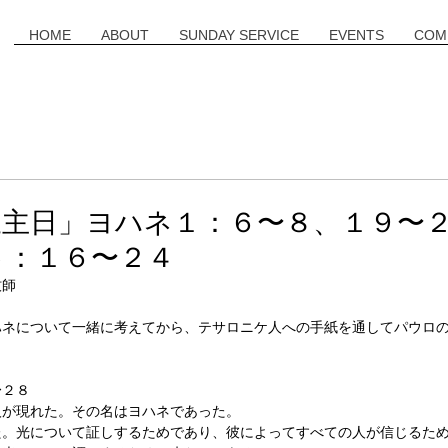
HOME
ABOUT
SUNDAY SERVICE
EVENTS
COM
三主日」ヨハネ１：６〜８、１９〜
５：１６〜２４
牧師
ハネについて一緒に考えてから、テサロニケ人への手紙を通してパウロ
〜２８
人が現れた。その名はヨハネであった。
た。光について証しするためであり、彼によってすべての人が信じるた