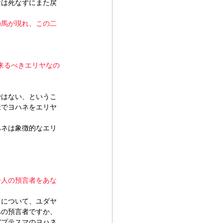
ヤは死なずにまた戻
の馬が現れ、この二
来るべきエリヤなの
ではない、というこ
味でヨハネをエリヤ
ハネは象徴的なエリ
一人の預言者をあな
とについて、ユダヤ
あの預言者ですか、
バプテスマのヨハネ