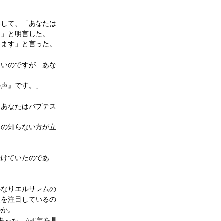
わして、「あなたは
ん」と明言した。
います」と言った。
たいのですが、あな
の声』です。」
、あなたはバプテス
たの知らない方が立
授けていたのであ
かなりエルサレムの
人を注目しているの
のか。
った。490年を具