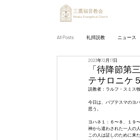
三鷹福音教会
Mitaka Evangelical Church
All Posts
礼拝説教
ニュース
2023年12月17日
「待降節第
テサロニケ
説教者：ラルフ・スミス
今日は、バプテスマのヨ
思う。
ヨハネ１：６〜８、１９
神から遣わされた一人の
この人は証しのために来