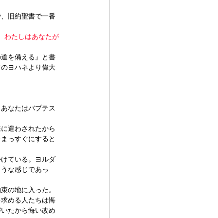
で、旧約聖書で一番
。わたしはあなたが
の道を備える』と書
マのヨハネより偉大
、あなたはバプテス
様に遣わされたから
をまっすぐにすると
かけている。ヨルダ
ような感じであっ
約束の地に入った。
を求める人たちは悔
づいたから悔い改め