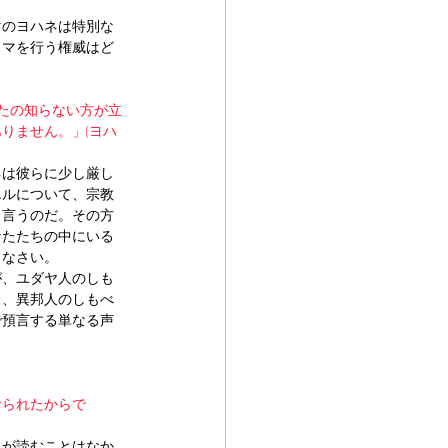
マのヨハネは特別な
スマを行う権威はど
たの知らない方が立
りません。」(ヨハ
ネは彼らに少し厳し
エルについて、宗教
と言うのだ。その方
なたたちの中にいる
しなさい。
が、ユダヤ人のしも
き、異邦人のしもべ
で預言する単なる声
おられたからで
ネが読むことはなか