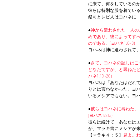
に来て、何をしているの
彼らは特別な服を着てい
祭司とレビ人はヨハネに
●
神から遣わされた一人の
めであり、彼によってす
のである。(ヨハネ1:6~8)
ヨハネは神に遣わされて
●
さて、ヨハネの証しはこ
どなたですか」と尋ねたと
ハネ1:19~20)
ヨハネは「あなたはだれ
りとは言わなかった。ヨ
いるメシアでもない。ヨ
●
彼らはヨハネに尋ねた。
(ヨハネ1:21a)
彼らは続けて「あなたは
が、マラキ書にメシアが
【マラキ４：５】
見よ。