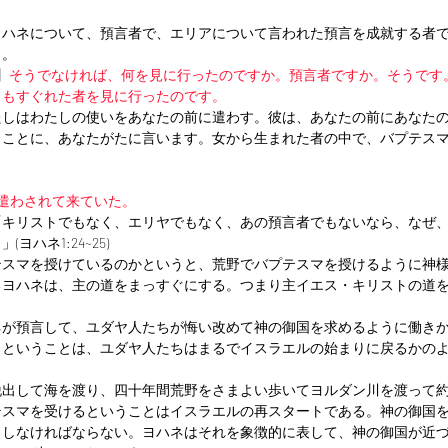
ヨハネについて、預言者で、エリアについて言われた預言を成就する者
う。
】
そうでなければ、何を見に行ったのですか。預言者ですか。そうです
りもすぐれた者を見に行ったのです。
たしはわたしの使いをあなたの前に遣わす。彼は、あなたの前にあなた
まことに、あなたがたに言います。女から生まれた者の中で、バプテス
遣わされて来ていた。
「キリストでもなく、エリヤでもなく、あの預言者でもないなら、なぜ
ハネ1:24~25)
テスマを授けているのかというと、荒野でバプテスマを授けるように神
るヨハネは、主の道をまっすぐにする。つまり主イエス・キリストの道
ネが預言して、ユダヤ人たちが悔い改めて神の御国を求めるように働き
るということは、ユダヤ人たちはまるでイスラエルの始まりに戻るかの
脱出して海を渡り、四十年間荒野をさまよい歩いてヨルダン川を渡って
テスマを受けるということはイスラエルの再スタートである。神の御国
トしなければならない。ヨハネはそれを象徴的に表して、神の御国が近