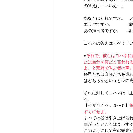
の答えは「いいえ。」
あなたはだれですか。　
エリヤですか。　　　   
あの預言者ですか。　  違
ヨハネの答えはすべて「
●
それで、彼らはヨハネに
たは自分を何だと言われ
よ、と荒野で叫ぶ者の声』です
祭司たちは自分たちを遣
はどちらかというと位の
それに対してヨハネは「
る。
【イザヤ４０：３〜５】
すぐにせよ。
すべての谷は引き上げら
曲がったところはまっす
このようにして主の栄光