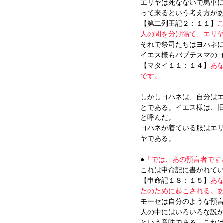
エリヤは死なないで馬車に
って来るという考え方が
【第二列王記２：１１】
人の間を分け隔て、エリ
それで祭司たちはヨハネ
イエス様もバプテスマの
【マタイ１１：１４】
あ
です。
しかしヨハネは、自分は
とである。イエス様は、
と呼んだ。
ヨハネが着ている服はエ
ヤである。
●
「では、あの預言者ですか
これは申命記に書かれて
【申命記１８：１５】
あ
たのために起こされる。
モーセは自分のような預
人の中にはいろいろな説
という意味である。これ