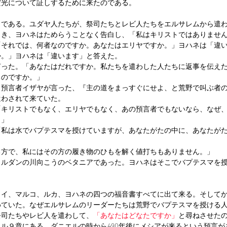
だ光について証しするために来たのである。
うである。ユダヤ人たちが、祭司たちとレビ人たちをエルサレムから遣
とき、ヨハネはためらうことなく告白し、「私はキリストではありませ
「それでは、何者なのですか。あなたはエリヤですか。」ヨハネは「違
か。」ヨハネは「違います」と答えた。
言った。「あなたはだれですか。私たちを遣わした人たちに返事を伝え
るのですか。」
、預言者イザヤが言った、『主の道をまっすぐにせよ、と荒野で叫ぶ者
遣わされて来ていた。
「キリストでもなく、エリヤでもなく、あの預言者でもないなら、なぜ
。」
「私は水でバプテスマを授けていますが、あなたがたの中に、あなたが
る方で、私にはその方の履き物のひもを解く値打ちもありません。」
ヨルダンの川向こうのベタニアであった。ヨハネはそこでバプテスマを
タイ、マルコ、ルカ、ヨハネの四つの福音書すべてに出て来る。そして
めていた。なぜエルサレムのリーダーたちは荒野でバプテスマを授ける
祭司たちやレビ人を遣わして、
「あなたはどなたですか」
と尋ねさせた
ル９章にある。ダニエルの時から490年後にメシアが来るという預言があ