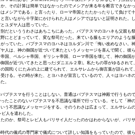
るか、その計算は簡単ではなかったのでメシアが来る年を断言できなか
分はメシアである」と言ったり、ローマ帝国とたたかったりして負けて
ると言いながら十字架にかけられた人はメシアではないと証明された。
だとユダヤ人は思っていた。
特別だといううわさはあちこちにあった。バプテスマのヨハネも父親も
荒野にとどまっていて、変な祭司だった。来ている服もエリアのような
ちがっていた。バプテスマのヨハネはヨルダン川で「悔い改めなさい。
ダヤ人は、神の御国が近づいて来たというメッセージを喜んで聞く。彼
ン帝国、ペルシャ帝国、ギリシャ帝国、ローマ帝国を壊して、神の御国
御国が近づいてきたと思った(ダニエル２章)。私たちの罪がゆるされて
の国民(くにたみ)の上に建てられて、エルサレムから御言葉が語られて
を受ける。その時が来た、とヨハネが宣言しているので、人々はヨハネ
いた。
でバプテスマを行うことはしない。普通はバプテスマは神殿で行うもの
やったことのないバプテスマを不思議な場所で行っている。そして「神
いう不思議なメッセージをする。そのうわさは広まって、エルサレムの
レビ人を遣わした。
ったのか、祭司とレビ人もパリサイ人だったのかはわからないが、パリ
の時代の儀式の専門家で儀式について詳しい知識をもっていたので、彼