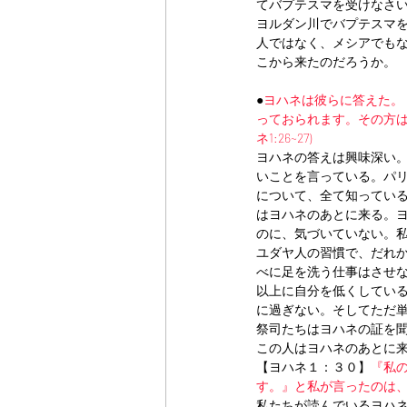
てバプテスマを受けなさ
ヨルダン川でバプテスマ
人ではなく、メシアでも
こから来たのだろうか。
●
ヨハネは彼らに答えた。
っておられます。その方は
ネ1:26~27)
ヨハネの答えは興味深い
いことを言っている。パ
について、全て知ってい
はヨハネのあとに来る。
のに、気づいていない。
ユダヤ人の習慣で、だれ
べに足を洗う仕事はさせ
以上に自分を低くしてい
に過ぎない。そしてただ
祭司たちはヨハネの証を
この人はヨハネのあとに
【ヨハネ１：３０】
『私
す。』と私が言ったのは
私たちが読んでいるヨハ