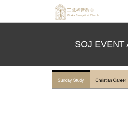
三鷹福音教会
Mitaka Evangelical Church
SOJ EVENT
Sunday Study
Christian Career