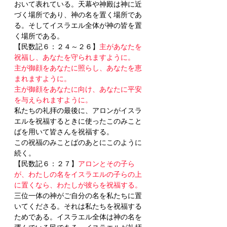
おいて表れている。天幕や神殿は神に近
づく場所であり、神の名を置く場所であ
る。そしてイスラエル全体が神の皆を置
く場所である。
【民数記６：２４～２６】
主があなたを
祝福し、あなたを守られますように。
主が御顔をあなたに照らし、あなたを恵
まれますように。
主が御顔をあなたに向け、あなたに平安
を与えられますように。
私たちの礼拝の最後に、アロンがイスラ
エルを祝福するときに使ったこのみこと
ばを用いて皆さんを祝福する。
この祝福のみことばのあとにこのように
続く。
【民数記６：２７】
アロンとその子ら
が、わたしの名をイスラエルの子らの上
に置くなら、わたしが彼らを祝福する。
三位一体の神がご自分の名を私たちに置
いてくださる。それは私たちを祝福する
ためである。イスラエル全体は神の名を