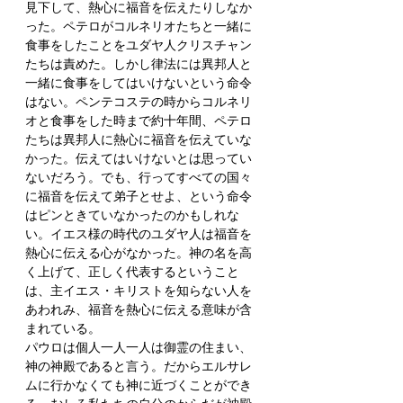
見下して、熱心に福音を伝えたりしなか
った。ペテロがコルネリオたちと一緒に
食事をしたことをユダヤ人クリスチャン
たちは責めた。しかし律法には異邦人と
一緒に食事をしてはいけないという命令
はない。ペンテコステの時からコルネリ
オと食事をした時まで約十年間、ペテロ
たちは異邦人に熱心に福音を伝えていな
かった。伝えてはいけないとは思ってい
ないだろう。でも、行ってすべての国々
に福音を伝えて弟子とせよ、という命令
はピンときていなかったのかもしれな
い。イエス様の時代のユダヤ人は福音を
熱心に伝える心がなかった。神の名を高
く上げて、正しく代表するということ
は、主イエス・キリストを知らない人を
あわれみ、福音を熱心に伝える意味が含
まれている。
パウロは個人一人一人は御霊の住まい、
神の神殿であると言う。だからエルサレ
ムに行かなくても神に近づくことができ