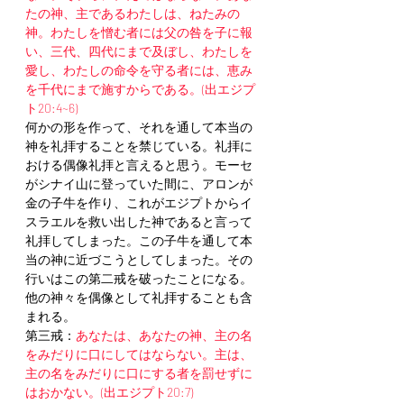
たの神、主であるわたしは、ねたみの
神。わたしを憎む者には父の咎を子に報
い、三代、四代にまで及ぼし、わたしを
愛し、わたしの命令を守る者には、恵み
を千代にまで施すからである。(出エジプ
ト20:4~6)
何かの形を作って、それを通して本当の
神を礼拝することを禁じている。礼拝に
おける偶像礼拝と言えると思う。モーセ
がシナイ山に登っていた間に、アロンが
金の子牛を作り、これがエジプトからイ
スラエルを救い出した神であると言って
礼拝してしまった。この子牛を通して本
当の神に近づこうとしてしまった。その
行いはこの第二戒を破ったことになる。
他の神々を偶像として礼拝することも含
まれる。
第三戒：
あなたは、あなたの神、主の名
をみだりに口にしてはならない。主は、
主の名をみだりに口にする者を罰せずに
はおかない。(出エジプト20:7)