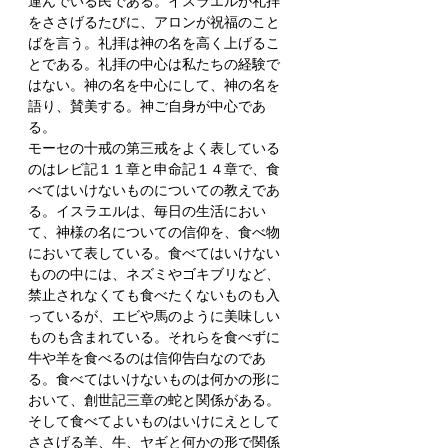
運んでいる民である。イスラエルが礼拝
をささげるたびに、アロンが祝福のこと
ばを言う。礼拝は神の名を高く上げるこ
とである。礼拝の中心は私たちの経験で
はない。神の名を中心にして、神の名を
語り、賛美する。神ご自身が中心であ
る。
モーセの十戒の第三戒をよく表している
のはレビ記１１章と申命記１４章で、食
べてはいけないものについての教えであ
る。イスラエルは、毎日の生活におい
て、神様の名についての信仰を、食べ物
において表している。食べてはいけない
ものの中には、ネズミやゴキブリなど、
禁止されなくても食べたくないものも入
っているが、エビや馬のように美味しい
ものも含まれている。それらを食べずに
牛や羊を食べるのは信仰告白なのであ
る。食べてはいけないものは何かの形に
おいて、創世記三章の蛇と関係がある。
そして食べてよいものはいけにえとして
ささげる羊、牛、ヤギと何かの形で関係