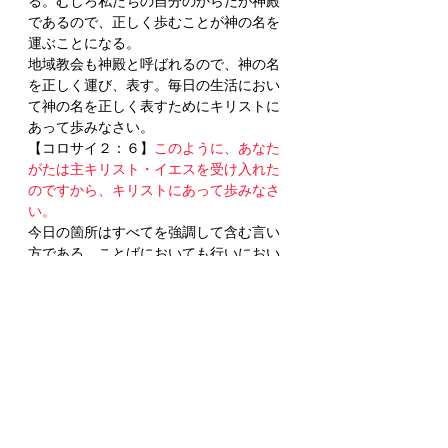
る。むしろ私たちの自分のからだが神殿
であるので、正しく歩むことが神の名を
運ぶことになる。
地域教会も神殿と呼ばれるので、神の名
を正しく運び、表す。毎日の生活におい
て神の名を正しく表すためにキリストに
あって歩みなさい。
【コロサイ２：６】
このように、あなた
がたは主キリスト・イエスを受け入れた
のですから、キリストにあって歩みなさ
い。
今日の箇所はすべてを強調して含む言い
方である。ことばにおいても行いにおい
ても、何をするにしても、すべてのこと
をイエス様の名によって行う。私はイエ
ス様の代表であるという認識を持つ。
そしてイエス様によって御父に感謝の祈
りをささげる。イエス様の名によって祈
りをささげることは特にヨハネに出てく
る。当然だが、古い契約の中でイエスの
名によって祈ることはない。イエス様が
弟子たちに新しい祝福として祈りを教え