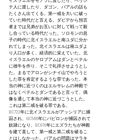
イスラエルをモアブに渡したり、ペリシ
テ人に渡したり、ダゴン、バアルの話も
たくさん出てくる。第一戒を大いに破っ
ていた時代だと言える。ダビデから預言
者までは兄弟がお互いに対して戦って殺
し合っている時代だった。ソロモンの息
子の時代に北イスラエルと南ユダに分か
れてしまった。北イスラエルは南ユダよ
り人口が多く、経済的に栄えていた。北
イスラエルのヤロブアムはダンとベテル
に雄牛を作り、そこで礼拝させようとし
た。まるでアロンがシナイ山でやろうと
した罪を肯定するような罪であった。本
当の神に近づくのはエルサレムの神殿で
はなくベテルとダンであると言って、偶
像を通して本当の神に近づこうとした。
これは第二戒を破る罪である。
BC722年に北イスラエルがアッシリアに捕
囚され、BC586年にバビロンが捕囚されて
奴隷になり、BC616年にエズラたちが神殿
を建て直して、第一戒と第二戒を破るこ
とはしなかった。バアルの問題はマラキ