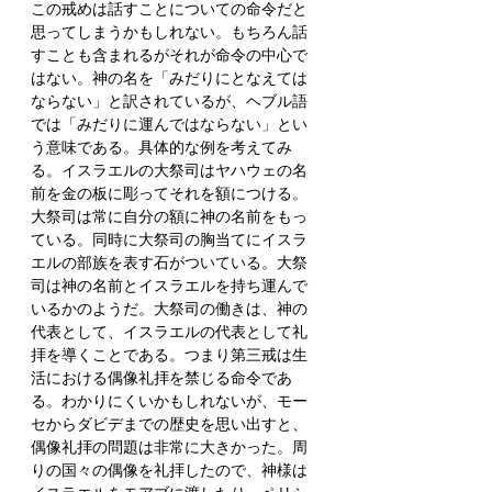
この戒めは話すことについての命令だと
思ってしまうかもしれない。もちろん話
すことも含まれるがそれが命令の中心で
はない。神の名を「みだりにとなえては
ならない」と訳されているが、ヘブル語
では「みだりに運んではならない」とい
う意味である。具体的な例を考えてみ
る。イスラエルの大祭司はヤハウェの名
前を金の板に彫ってそれを額につける。
大祭司は常に自分の額に神の名前をもっ
ている。同時に大祭司の胸当てにイスラ
エルの部族を表す石がついている。大祭
司は神の名前とイスラエルを持ち運んで
いるかのようだ。大祭司の働きは、神の
代表として、イスラエルの代表として礼
拝を導くことである。つまり第三戒は生
活における偶像礼拝を禁じる命令であ
る。わかりにくいかもしれないが、モー
セからダビデまでの歴史を思い出すと、
偶像礼拝の問題は非常に大きかった。周
りの国々の偶像を礼拝したので、神様は