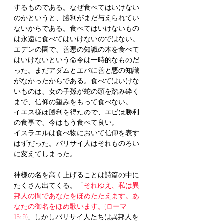
するものである。なぜ食べてはいけない
のかというと、勝利がまだ与えられてい
ないからである。食べてはいけないもの
は永遠に食べてはいけないのではない。
エデンの園で、善悪の知識の木を食べて
はいけないという命令は一時的なものだ
った。まだアダムとエバに善と悪の知識
がなかったからである。食べてはいけな
いものは、女の子孫が蛇の頭を踏み砕く
まで、信仰の望みをもって食べない。
イエス様は勝利を得たので、エビは勝利
の食事で、今はもう食べて良い。
イスラエルは食べ物において信仰を表す
はずだった。パリサイ人はそれものろい
に変えてしまった。
神様の名を高く上げることは詩篇の中に
たくさん出てくる。「
それゆえ、私は異
邦人の間であなたをほめたたえます。あ
なたの御名をほめ歌います。(ローマ
15:9)
」しかしパリサイ人たちは異邦人を