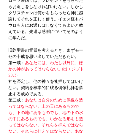
ローマ帝国では、プレゼントをもらった
らお返しをしなければいけない。しかし
クリスチャンは何かをもらったら神に感
謝してそれを正しく使う。イエス様もパ
ウロも人にお返しはしなくてもよいと教
えている。先週は感謝についてそのよう
に学んだ。
旧約聖書の背景を考えるとき、まずモー
セの十戒を思い出していただきたい。
第一戒：
あなたには、わたし以外に、ほ
かの神があってはならない。(出エジプト
20:3)
神を否定し、他の神々を礼拝してはいけ
ない。契約を根本的に破る偶像礼拝を禁
止する戒めである。
第二戒：
あなたは自分のために偶像を造
ってはならない。上の天にあるもので
も、下の地にあるものでも、地の下の水
の中にあるものでも、いかなる形をも造
ってはならない。それらを拝んではなら
ない。それらに仕えてはならない。あな