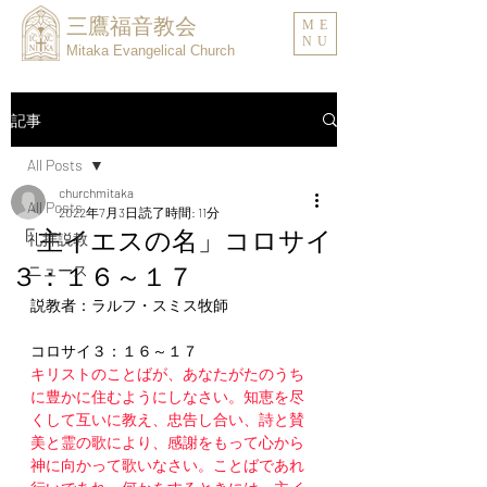
三鷹福音教会
ME
NU
Mitaka Evangelical Church
記事
All Posts
churchmitaka
All Posts
2022年7月3日
読了時間: 11分
「主イエスの名」コロサイ
礼拝説教
３：１６～１７
ニュース
説教者：ラルフ・スミス牧師
コロサイ３：１６～１７
キリストのことばが、あなたがたのうち
に豊かに住むようにしなさい。知恵を尽
くして互いに教え、忠告し合い、詩と賛
美と霊の歌により、感謝をもって心から
神に向かって歌いなさい。ことばであれ