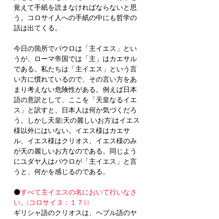
覚えて手紙を読まなければならないと思
う。コロサイ人への手紙の中にも哲学の
話は出てくる。
今日の箇所でパウロは「主イエス」とい
うが、ローマ帝国では「主」はカエサル
である。私たちは「主イエス」という言
い方に慣れているので、その言い方をあ
まり考えない危険性がある。例えば日本
語の意訳として、ここを「天皇なるイエ
ス」と訳すと、日本人は何か気づくだろ
う。しかし天皇(天の麗しいお方)はイエス
様以外にはいない。イエス様はカエサ
ル、イエス様はクリオス、イエス様のみ
が天の麗しいお方なのである。同じよう
にユダヤ人はパウロが「主イエス」と言
うと、何かを感じるのである。
⚫️
すべて主イエスの名において行いなさ
い。(コロサイ３：１７b)
ギリシャ語のクリオスは、ヘブル語のヤ