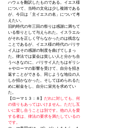
ハウェを翻訳したものである。イエス様
について、当時の文化は少し複雑である
が、今日は「主イエスの名」について考
えたい。
旧約時代の年三回の祭りは感謝に満ちて
いる祭りとして与えられた。イスラエル
がそれを正しく守らなかったのは残念な
ことであるが、イエス様の時代のパリサ
イ人はその感謝の制度を曲げてしまっ
た。律法では宴会は貧しい人と分かち合
うべきなのに、パリサイ人たちはギリシ
ャやローマの影響を受けて、自分を招き
返すことができる、同じような地位の人
しか招かなかった。そしてほめられるた
めに献金をし、自分に栄光を求めてい
た。
【ローマ１３：８】
だれに対しても、何
の借りもあってはいけません。ただし互
いに愛し合うことは別です。他の人を愛
する者は、律法の要求を満たしているの
です。