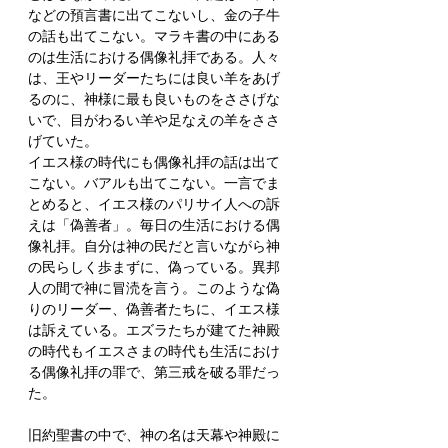
などの預言書に出てこないし、金の子牛
の話も出てこない。マラキ書の中にある
のは生活における偶像礼拝である。人々
は、王やリーダーたちには良い羊をあげ
るのに、神様に最も良いものをささげな
いで、目がわるい羊や足なえの羊をささ
げていた。
イエス様の時代にも偶像礼拝の話は出て
こない。バアルも出てこない。一言でま
とめると、イエス様のパリサイ人への訴
えは「偽善者」。毎日の生活における偶
像礼拝。自分は神の民だと言いながら神
の民らしく歩まずに、偽っている。異邦
人の間で神に冒涜を言う。このような偽
りのリーダー、偽善者たちに、イエス様
は訴えている。エズラたちが建てた神殿
の時代もイエスさまの時代も生活におけ
る偶像礼拝の罪で、第三戒を破る罪だっ
た。
旧約聖書の中で、神の名は天幕や神殿に