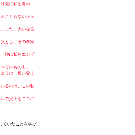
より先に私を遣わ
れることもないから
し、また、大いなる
は父とし、その全家
。「神は私をエジプ
すべてのものも。
いように、私が父上
ているのは、この私
急いで父上をここに
していたことを学び