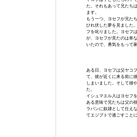
た。それもあって兄たち
ます。
もう一つ、ヨセフが兄た
ひれ伏した夢を見ました
フを叱りました。ヨセフ
が、ヨセフが見たのは単
いたので、勇気をもって
ある日、ヨセフは父ヤコ
て、彼が近くに来る前に
しまいました。そして雄
た。
イシュマエル人はヨセフ
ある意味で兄たちは父の祝
ラバンに奴隷として仕え
てエジプトで過ごすこと