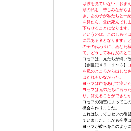
は彼を見ていない。おま
頭の私を、苦しみながら
き、あの子が私たちと一
を見たら、父は死んでし
下らせることになります
というのは、このしもべ
に罪ある者となります』
の子の代わりに、あなた
て、どうして私は父のと
ヨセフは、兄たちが悔い
【創世記４５：１〜３】
を私のところから出しな
はだれもいなかった。
ヨセフは声をあげて泣い
ヨセフは兄弟たちに言っ
り、答えることができな
ヨセフの知恵によってこ
機会を作りました。
これは決してヨセフの復
ていました。しかも今度
ヨセフが彼らをこのよう