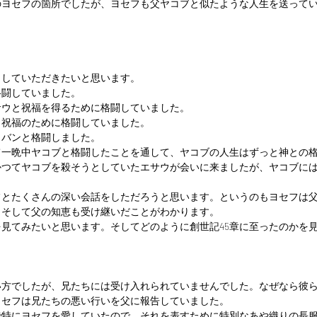
のヨセフの箇所でしたが、ヨセフも父ヤコブと似たような人生を送って
出していただきたいと思います。
格闘していました。
サウと祝福を得るために格闘していました。
と祝福のために格闘していました。
ラバンと格闘しました。
て一晩中ヤコブと格闘したことを通して、ヤコブの人生はずっと神との
かつてヤコブを殺そうとしていたエサウが会いに来ましたが、ヤコブに
。
フとたくさんの深い会話をしただろうと思います。というのもヨセフは
。そして父の知恵も受け継いだことがわかります。
見てみたいと思います。そしてどのように創世記45章に至ったのかを
い方でしたが、兄たちには受け入れられていませんでした。なぜなら彼
ヨセフは兄たちの悪い行いを父に報告していました。
で特にヨセフを愛していたので、それを表すために特別なあや織りの長