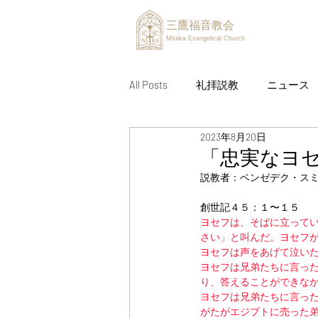
三鷹福音教会
Mitaka Evangelical Church
All Posts
礼拝説教
ニュース
2023年8月20日
「忠実なヨ
説教者：ベンゼデク・ス
創世記４５：１〜１５
ヨセフは、そばに立って
さい」と叫んだ。ヨセフ
ヨセフは声をあげて泣い
ヨセフは兄弟たちに言っ
り、答えることができな
ヨセフは兄弟たちに言っ
がたがエジプトに売った