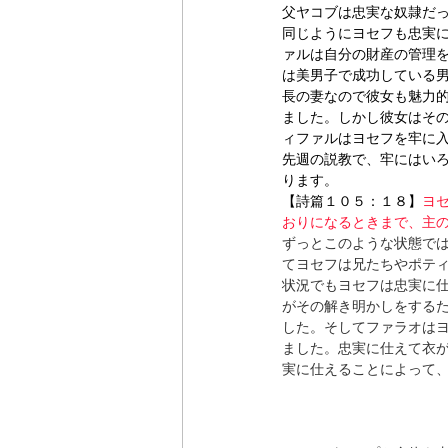
父ヤコブは忠実な奴隷だ
同じようにヨセフも忠実
ァルは自分の財産の管理
は美男子で成功している
長の妻なので彼女も魅力
ました。しかし彼女はそ
ィファルはヨセフを牢に
先週の説教で、牢にはいろ
ります。
【詩篇１０５：１８】
ヨセ
おりになるときまで、主
ずっとこのような状態で
てヨセフは兄たちやポテ
状況でもヨセフは忠実に
がその解き明かしをする
した。そしてファラオは
ました。忠実に仕えて衣
実に仕えることによって