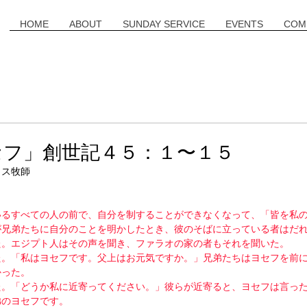
HOME
ABOUT
SUNDAY SERVICE
EVENTS
COM
セフ」創世記４５：１〜１５
ミス牧師
いるすべての人の前で、自分を制することができなくなって、「皆を私
が兄弟たちに自分のことを明かしたとき、彼のそばに立っている者はだ
た。エジプト人はその声を聞き、ファラオの家の者もそれを聞いた。
た。「私はヨセフです。父上はお元気ですか。」兄弟たちはヨセフを前
かった。
た。「どうか私に近寄ってください。」彼らが近寄ると、ヨセフは言っ
弟のヨセフです。