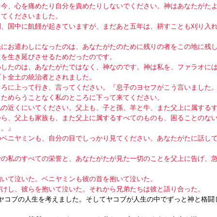
、今、心を痛めたり自分を責めたりしないでください。神はあなたがた
してくださいました。
間、国中に飢饉が起きていますが、まだあと五年は、耕すことも刈り入
先にお遣わしになったのは、あなたがたのために残りの者をこの地に残
たを生き延びさせるためだったのです。
わしたのは、あなたがたではなく、神なのです。神は私を、ファラオに
プト全土の統治者とされました。
ころに上って行き、言ってください。『息子のヨセフがこう言いました
。ためらうことなく私のところに下って来てください。
私の近くにいてください。父上も、子と孫、羊と牛、また父上に属する
から、父上も家族も、また父上に属するすべてのものも、困ることのな
と。』
のベニヤミンも、自分の目でしっかり見てください。あなたがたに話し
での私のすべての栄誉と、あなたがたが見た一切のことを父上に告げ、
抱いて泣いた。ベニヤミンも彼の首を抱いて泣いた。
づけし、彼らを抱いて泣いた。それから兄弟たちは彼と語り合った。
でヤコブの人生を考えました。そしてヤコブが人生の中でずっと神と格闘