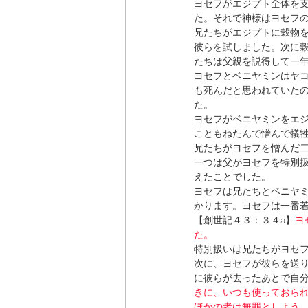
ヨセフがエジプト全体を
た。それで神様はヨセフ
兄たちがエジプトに穀物
彼らを試しました。次に
たちは父親を説得して一
ヨセフとベニヤミンはヤ
も死んだと思われていた
た。
ヨセフがベニヤミンをエ
こともねたんで憎んで犠
兄たちがヨセフを憎んだ
一つは父がヨセフを特別
えたことでした。
ヨセフは兄たちとベニヤ
かります。ヨセフは一番
【創世記４３：３４a】
ヨ
た。
特別扱いは兄たちがヨセ
次に、ヨセフが彼らを送
に彼らが去ったあとで自
きに、いつも使っておら
ほかの者は無罪としよう。(創