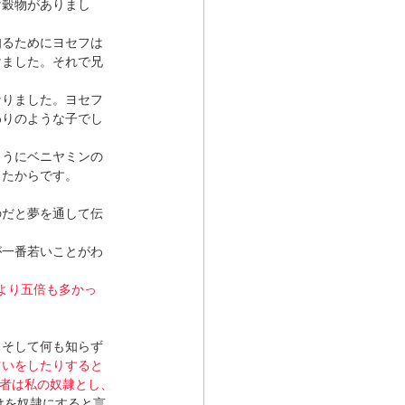
け穀物がありまし
知るためにヨセフは
けました。それで兄
なりました。ヨセフ
わりのような子でし
ようにベニヤミンの
ったからです。
のだと夢を通して伝
が一番若いことがわ
より五倍も多かっ
。そして何も知らず
占いをしたりすると
者は私の奴隷とし、
けを奴隷にすると言