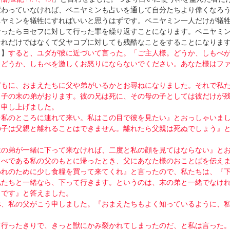
変わっていなければ、ベニヤミンも占いを通して自分たちより偉くなろ
ニヤミンを犠牲にすればいいと思うはずです。ベニヤミン一人だけが犠
なったらヨセフに対して行った罪を繰り返すことになります。ベニヤミ
それだけではなくて父ヤコブに対しても残酷なことをすることになりま
４】
すると、ユダが彼に近づいて言った。「ご主人様。どうか、しもべ
。どうか、しもべを激しくお怒りにならないでください。あなた様はフ
どもに、おまえたちに父や弟がいるかとお尋ねになりました。それで私
り子の末の弟がおります。彼の兄は死に、その母の子としては彼だけが
と申し上げました。
を私のところに連れて来い。私はこの目で彼を見たい』とおっしゃいま
の子は父親と離れることはできません。離れたら父親は死ぬでしょう』
末の弟が一緒に下って来なければ、二度と私の顔を見てはならない』と
もべである私の父のもとに帰ったとき、父にあなた様のおことばを伝え
われのために少し食糧を買って来てくれ』と言ったので、私たちは、『
私たちと一緒なら、下って行きます。というのは、末の弟と一緒でなけ
らです』と答えました。
べ、私の父がこう申しました。『おまえたちもよく知っているように、
て行ったきりで、きっと獣にかみ裂かれてしまったのだ、と私は言った