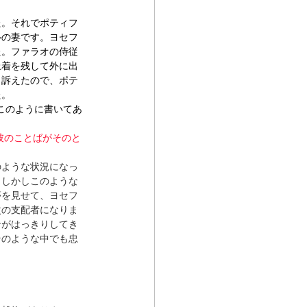
た。それでポティフ
ルの妻です。ヨセフ
た。ファラオの侍従
上着を残して外に出
と訴えたので、ポテ
た。
このように書いてあ
。彼のことばがそのと
のような状況になっ
。しかしこのような
夢を見せて、ヨセフ
次の支配者になりま
ンがはっきりしてき
そのような中でも忠