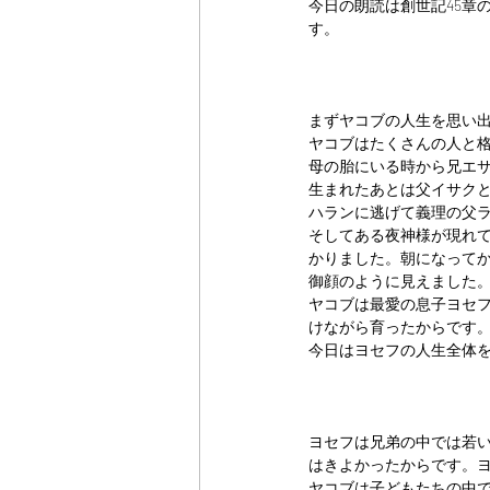
今日の朗読は創世記45章
す。
まずヤコブの人生を思い
ヤコブはたくさんの人と
母の胎にいる時から兄エ
生まれたあとは父イサク
ハランに逃げて義理の父
そしてある夜神様が現れ
かりました。朝になって
御顔のように見えました
ヤコブは最愛の息子ヨセ
けながら育ったからです
今日はヨセフの人生全体を
ヨセフは兄弟の中では若
はきよかったからです。
ヤコブは子どもたちの中