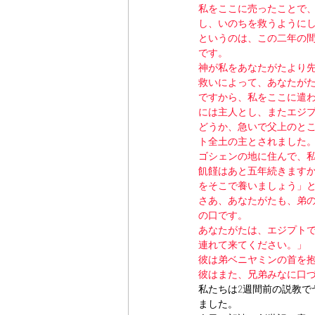
私をここに売ったことで
し、いのちを救うように
というのは、この二年の
です。
神が私をあなたがたより
救いによって、あなたが
ですから、私をここに遣
には主人とし、またエジ
どうか、急いで父上のと
ト全土の主とされました
ゴシェンの地に住んで、
飢饉はあと五年続きます
をそこで養いましょう」
さあ、あなたがたも、弟
の口です。
あなたがたは、エジプト
連れて来てください。」
彼は弟ベニヤミンの首を
彼はまた、兄弟みなに口
私たちは2週間前の説教
ました。