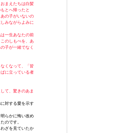
、おまえたちは白髪
のもとへ帰ったと
、あの子がいないの
悲しみながらよみに
私は一生あなたの前
、このしもべを、あ
あの子が一緒でなく
きなくなって、「皆
そばに立っている者
にして、驚きのあま
弟に対する愛を示す
は明らかに悔い改め
したのです。
みわざを見ていたか