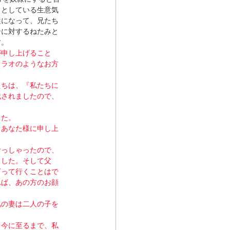
うとしている生意気
牲になって、兄たち
ンに対するねたみと
す。
が申し上げること
ァラオのようなお方
たちは、『私たちに
残されましたので、
した。
とあなた様に申し上
おっしゃったので、
ました。そして父
下って行くことはで
れば、あの方のお顔
私の妻は二人の子を
。今に至るまで、私