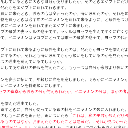
支配しているときに大きな飢饉がありましたが、そのときエジプトにだ
の兄たちをエジプトに連れて行きます。
を買いに来たとき、彼らの心は変わったのか、悔い改めたのか、それを
穀物を買うときは必ず弟のベニヤミンを連れて来るように、と条件をつ
年後にベニヤミンを連れてまたエジプトに来ました。
コブの最愛の妻ラケルの息子です。ラケルはヨセフを生んですぐに亡く
ので、ベニヤミンはヤコブにとっては唯一の最愛の息子で、ヨセフの代
ジプトに連れて来るように条件を出したのは、兄たちがヨセフを憎んだ
牲にするのか、それとも悔い改めてちがう扱いをしているのかを見たか
二つの理由を覚えているでしょうか。
扱いしてあや織りの長服を与えたこと、もう一つは自分が家族より偉い
ミンを宴会に招いて、年齢順に席を用意しました。明らかにベニヤミン
若いベニヤミンを特別扱いにします。
セフの食卓から彼らの分が与えられたが、ベニヤミンの分は、ほかの者
フを憎んだ理由でした。
り返すときに、自分が使っている銀の杯をベニヤミンの袋に入れました
分のしもべに後を追わせ、追いついたら「
これは、私の主君が飲んだり
れるものではなか。おまえたちのしたことは悪辣だ。…それが見つかった
世記44:4、10)
」と言わせました。つまり占いに使う杯を盗んだ者だ