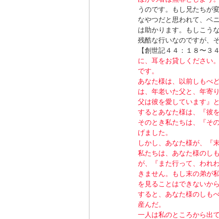
うのです。もし兄たちが
なやつだと思われて、ベ
は助かります。もしこう
残酷な行いなのですが、
【創世記４４：１８〜３
に、耳をお貸しください
です。
あなた様は、以前しもべ
は、年老いた父と、年寄
父は彼を愛しています』
するとあなた様は、『彼
そのとき私たちは、『そ
げました。
しかし、あなた様が、『
私たちは、あなた様のし
が、『また行って、われ
きません。もし末の弟が
を見ることはできないか
すると、あなた様のしも
産んだ。
一人は私のところから出