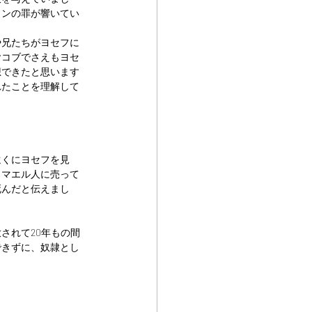
インの罪が響いてい
や兄たちがヨセフに
ヤコブでさえもヨセ
想できたと思います
れたことを理解して
遠くにヨセフを見
ュマエル人に売って
死んだと伝えまし
されて20年もの間
できずに、奴隷とし