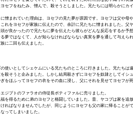
はヨセフをねたみ、憎んで、殺そうとしました。兄たちには明らかにカ
ちに憎まれていた理由は、ヨセフの見た夢が原因です。ヨセフは父や母
。これをヨセフが家族に伝えたので、余計に兄たちに憎まれました。父
は頭が良かったので兄たちに夢を伝えたら彼らがどんな反応をするか予
なる夢ではなくて、人が知らなければならない真実を夢を通して与えら
家族に二回も伝えました。
ブの使いとしてシェケムにいる兄たちのところに行きました。兄たちは
彼を殺そうと企みました。しかし結局殺さずにヨセフを奴隷としてイシ
やぎをほふってヨセフの衣をその血に浸し、父にそれを見せてヨセフが
をエジプトのファラオの侍従長ポティファルに売りました。
福を得るために弟のヨセフと格闘していました。昔、ヤコブは家を追放
なければなりませんでしたが、同じようにヨセフも父の家に帰ることが
になってしまいました。