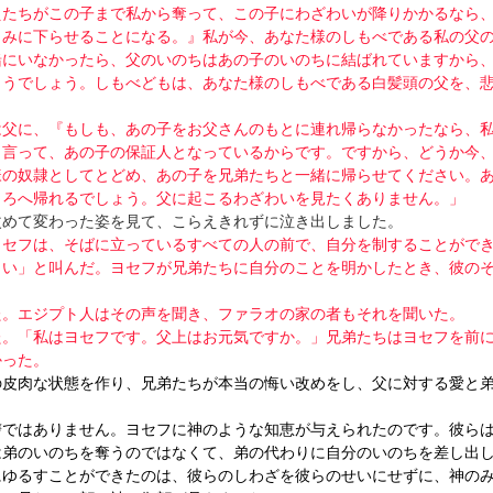
えたちがこの子まで私から奪って、この子にわざわいが降りかかるなら
よみに下らせることになる。』私が今、あなた様のしもべである私の父
緒にいなかったら、父のいのちはあの子のいのちに結ばれていますから
まうでしょう。しもべどもは、あなた様のしもべである白髪頭の父を、
。
は父に、『もしも、あの子をお父さんのもとに連れ帰らなかったなら、
と言って、あの子の保証人となっているからです。ですから、どうか今
様の奴隷としてとどめ、あの子を兄弟たちと一緒に帰らせてください。
ころへ帰れるでしょう。父に起こるわざわいを見たくありません。」
改めて変わった姿を見て、こらえきれずに泣き出しました。
ヨセフは、そばに立っているすべての人の前で、自分を制することがで
さい」と叫んだ。ヨセフが兄弟たちに自分のことを明かしたとき、彼の
た。エジプト人はその声を聞き、ファラオの家の者もそれを聞いた。
た。「私はヨセフです。父上はお元気ですか。」兄弟たちはヨセフを前
かった。
の皮肉な状態を作り、兄弟たちが本当の悔い改めをし、父に対する愛と
讐ではありません。ヨセフに神のような知恵が与えられたのです。彼ら
は弟のいのちを奪うのではなくて、弟の代わりに自分のいのちを差し出
にゆるすことができたのは、彼らのしわざを彼らのせいにせずに、神の