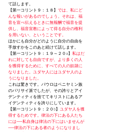
て話します。
【第一コリント９：１８】
では、私にど
んな報いがあるのでしょう。それは、福
音を宣べ伝えるときに無報酬で福音を提
供し、福音宣教によって得る自分の権利
を用いない、ということです。
ほかにも自分がどのように自分の自由を
手放すかをこのあと続けて話します。
【第一コリント９：１９～２０a】
私はだ
れに対しても自由ですが、より多くの人
を獲得するために、すべての人の奴隷に
なりました。ユダヤ人にはユダヤ人のよ
うになりました。
これは驚きです。パウロはベニヤミン族
のパリサイ派でしたが、その誇りとアイ
デンティティを捨ててキリストにあるア
イデンティティを誇りにしています。
【第一コリント９：２０b】
ユダヤ人を獲
得するためです。律法の下にある人たち
には──私自身は律法の下にはいませんが
──律法の下にある者のようになりまし