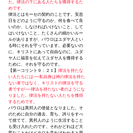
た。律法の下にある人たちを獲得するた
めです。
律法とはモーセの契約のことです。安息
日をどのように守るのか、何を食べて良
いのか、しなければいけないこと、して
はいけないこと、たくさんの細かいルー
ルがありますが、パウロはユダヤ人とい
る時にそれを守っています。必要ないの
に、キリストにあって自由なのに、ユダ
ヤ人に福音を伝えてユダヤ人を獲得する
ために、それを守るのです。
【第一コリント９：２１】
律法を持たな
い人たちには──私自身は神の律法を持た
ない者ではなく、キリストの律法を守る
者ですが──律法を持たない者のようにな
りました。律法を持たない人たちを獲得
するためです。
パウロは異邦人の使徒となりました。そ
のために自分の過去、育ち、誇りをすべ
て捨てて、異邦人のように生活すること
も受け入れたのです。それがどれほど大
変なことかはペテロを見ればわかると思