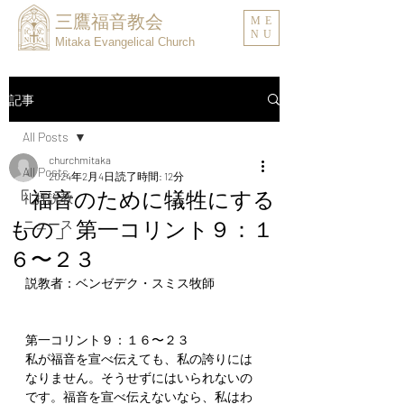
三鷹福音教会
ME
NU
Mitaka Evangelical Church
記事
All Posts
churchmitaka
All Posts
2024年2月4日
読了時間: 12分
「福音のために犠牲にする
礼拝説教
もの」第一コリント９：１
ニュース
６〜２３
説教者：ベンゼデク・スミス牧師
第一コリント９：１６〜２３
私が福音を宣べ伝えても、私の誇りには
なりません。そうせずにはいられないの
です。福音を宣べ伝えないなら、私はわ