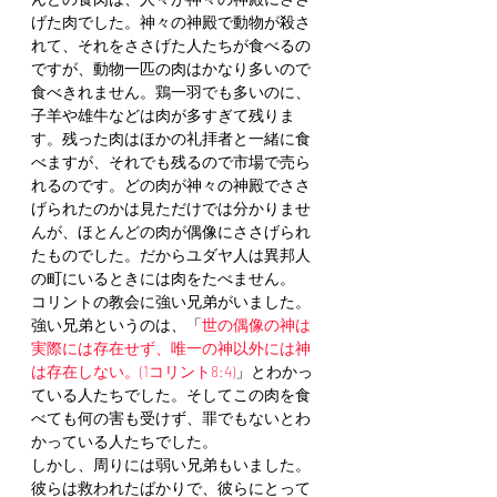
げた肉でした。神々の神殿で動物が殺さ
れて、それをささげた人たちが食べるの
ですが、動物一匹の肉はかなり多いので
食べきれません。鶏一羽でも多いのに、
子羊や雄牛などは肉が多すぎて残りま
す。残った肉はほかの礼拝者と一緒に食
べますが、それでも残るので市場で売ら
れるのです。どの肉が神々の神殿でささ
げられたのかは見ただけでは分かりませ
んが、ほとんどの肉が偶像にささげられ
たものでした。だからユダヤ人は異邦人
の町にいるときには肉をたべません。
コリントの教会に強い兄弟がいました。
強い兄弟というのは、「
世の偶像の神は
実際には存在せず、唯一の神以外には神
は存在しない。(1コリント8:4)
」とわかっ
ている人たちでした。そしてこの肉を食
べても何の害も受けず、罪でもないとわ
かっている人たちでした。
しかし、周りには弱い兄弟もいました。
彼らは救われたばかりで、彼らにとって