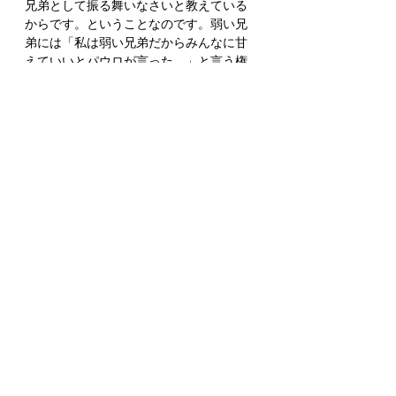
兄弟として振る舞いなさいと教えている
からです。ということなのです。弱い兄
弟には「私は弱い兄弟だからみんなに甘
えていいとパウロが言った。」と言う権
利はないのです。今日の箇所を読むと、
私たちは最大に強くなって、強い兄弟と
して生きる責任があることがわかりま
す。私たちの教会はもちろん兄弟姉妹と
違って、だれが兄なのか姉なのか、どち
らが強いのか、複雑ではっきりしないも
のです。だから常に自分の方が強い兄弟
でいるようにしましょう。何がフェアな
のかをはっきりさせるのではなく、自分
の権利や贅沢を手放して、隣の人より働
く。そのための決心、忍耐、覚悟、赦し
が必要です。
私たちが神についていくなら、神に仕え
るなら、このような力が与えられます。
神様は走っても疲れませんし、弱くなり
ません。神様はその力を私たちに分け与
えてくださいます。