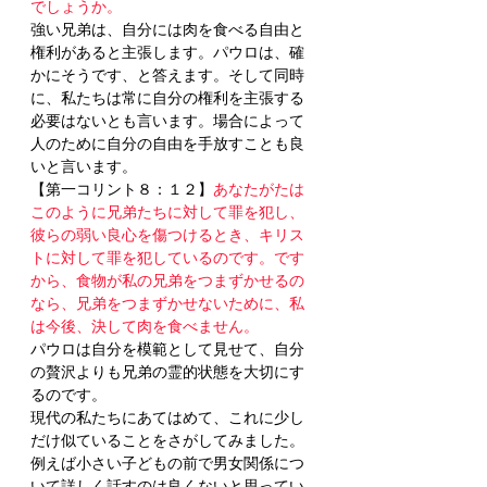
でしょうか。
強い兄弟は、自分には肉を食べる自由と
権利があると主張します。パウロは、確
かにそうです、と答えます。そして同時
に、私たちは常に自分の権利を主張する
必要はないとも言います。場合によって
人のために自分の自由を手放すことも良
いと言います。
【第一コリント８：１２】
あなたがたは
このように兄弟たちに対して罪を犯し、
彼らの弱い良心を傷つけるとき、キリス
トに対して罪を犯しているのです。です
から、食物が私の兄弟をつまずかせるの
なら、兄弟をつまずかせないために、私
は今後、決して肉を食べません。
パウロは自分を模範として見せて、自分
の贅沢よりも兄弟の霊的状態を大切にす
るのです。
現代の私たちにあてはめて、これに少し
だけ似ていることをさがしてみました。
例えば小さい子どもの前で男女関係につ
いて詳しく話すのは良くないと思ってい