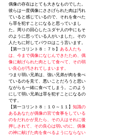
偶像の存在はとても大きなものでした。
彼らは一度偶像にささげられた肉は汚れ
ていると感じているので、それを食べた
ら罪を犯すことになると思っていまし
た。周りの回心したユダヤ人の中にもそ
のように思っている人がいました。その
人たちに対してパウロはこう言います。
【第一コリント８：７ｂ】
ある人たち
は、今まで偶像になじんできたため、偶
像に献げられた肉として食べて、その弱
い良心が汚されてしまいます。
つまり弱い兄弟は、強い兄弟が肉を食べ
ているのを見て、悪いことだろうと思い
ながらも一緒に食べてしまう。このよう
にして弱い兄弟は罪を犯すことになるの
です。
【第一コリント８：１０～１１】
知識の
あるあなたが偶像の宮で食事をしている
のをだれかが見たら、その人はそれに後
押しされて、その良心は弱いのに、偶像
の神に献げた肉を食べるようにならない