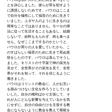
とを決心しました。彼らが罪を犯すよう
に誘惑しないためです。パウロはここま
で自分を犠牲にして福音のために生きて
いました。ユダヤ人のように生きるのは
簡単なことではありません。モーセの律
法に従って生活することもあるし、結婚
しないで、給料ももらわず、肉も食べま
せん。なぜここまでするのかというと、
パウロが周りの人を愛していたから、こ
のすばらしい福音のために生きて死ぬ覚
悟をしたのです。パウロは喜んでそうし
ました。キリストの十字架で神の栄光を
見せて、全世界がその栄光を見て、全世
界がそれを知って、それを信じるように
働きました。
パウロはコリントの教会に、人がお互い
を踏みつけない文化を作ろうとしていま
いした。自分の権利ばかり主張して、そ
れが人にどんな影響を与えているかを気
にせずに、自分の自由だけを主張する教
会にならないように教会を教えて模範を