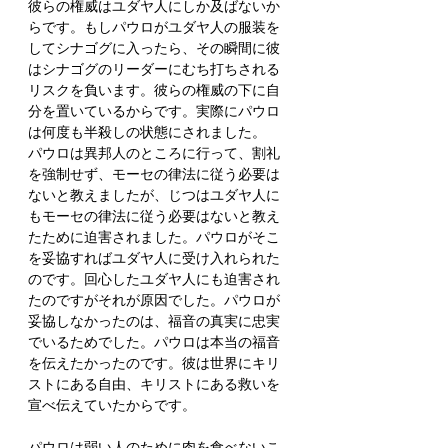
彼らの権威はユダヤ人にしか及ばないか
らです。もしパウロがユダヤ人の服装を
してシナゴグに入ったら、その瞬間に彼
はシナゴグのリーダーにむち打ちされる
リスクを負います。彼らの権威の下に自
分を置いているからです。実際にパウロ
は何度も半殺しの状態にされました。
パウロは異邦人のところに行って、割礼
を強制せず、モーセの律法に従う必要は
ないと教えましたが、じつはユダヤ人に
もモーセの律法に従う必要はないと教え
たために迫害されました。パウロがそこ
を妥協すればユダヤ人に受け入れられた
のです。回心したユダヤ人にも迫害され
たのですがそれが原因でした。パウロが
妥協しなかったのは、福音の真実に忠実
でいるためでした。パウロは本当の福音
を伝えたかったのです。彼は世界にキリ
ストにある自由、キリストにある救いを
宣べ伝えていたからです。
パウロは弱い人のために肉を食べないこ