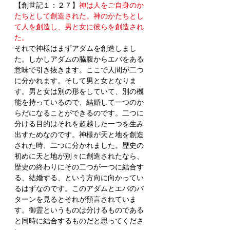
【創世記１：２７】
神は人をご自身のか
たちとして創造された。神のかたちとし
て人を創造し、男と女に彼らを創造され
た。
それで神様はまずアダムを創造しまし
た。しかしアダムの脇腹からエバをある
意味で引き抜きます。ここで人間が二つ
に分かれます。そして男と女となりま
す。男と女は別の形をしていて、別の機
能を持っているので、結婚して一つのか
らだになることができるのです。二つに
分ける目的はそれを超越した一つを生み
出すためなのです。神様が天と地を創造
された時、二つに分かれました。歴史の
初めに天と地が別々に創造されたなら、
歴史の終わりにその二つが一つに結合す
る、結婚する、という方向に向かってい
るはずなのです。このアダムとエバのパ
ターンを見るとそれが預言されていま
す。御霊というものは分けるものである
と同時に結合するものだと思ってくださ