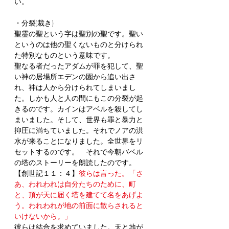
い。
・分裂(裁き)
聖霊の聖という字は聖別の聖です。聖い
というのは他の聖くないものと分けられ
た特別なものという意味です。
聖なる者だったアダムが罪を犯して、聖
い神の居場所エデンの園から追い出さ
れ、神は人から分けられてしまいまし
た。しかも人と人の間にもこの分裂が起
きるのです。カインはアベルを殺してし
まいました。そして、世界も罪と暴力と
抑圧に満ちていました。それでノアの洪
水が来ることになりました。全世界をリ
セットするのです。　それで今朝バベル
の塔のストーリーを朗読したのです。
【創世記１１：４】
彼らは言った。「さ
あ、われわれは自分たちのために、町
と、頂が天に届く塔を建てて名をあげよ
う。われわれが地の前面に散らされると
いけないから。」
彼らは結合を求めていました。天と地が