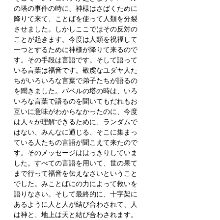
の塔の事件の時に、神様はさばくために
降りて来て、ことばを使って人類を分裂
させました。しかしここではその反対の
ことが起きます。今度は人類を祝福して
一つとするために神様が降りて来るので
す。その手段は言語です。そして語って
いる言葉は福音です。敬虔なユダヤ人た
ちがいろいろな言葉で弟子たちが語るの
を聞きました。バベルの塔の時は、いろ
いろな言葉で語るのを聞いてもだれもお
互いに意味がわからなかったのに、今度
は人々が理解できるために、ランダムで
はない、みんなに通じる、そこに集まっ
ている人たちの言語が聞こえて来たので
す。そのメッセージははっきりしていま
した。すべての言語を用いて、世の果て
まで行って福音を伝えなさいということ
でした。みことばにの力によって救いを
語りなさい。そして最終的に、十字架に
あるように人と人が結び合わされて、人
は神と、地上は天と結び合わされます。