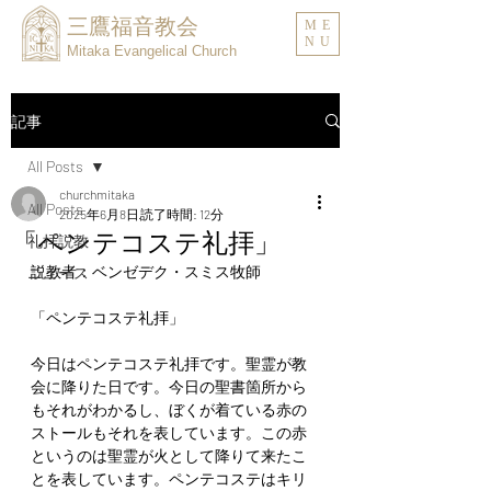
三鷹福音教会
ME
NU
Mitaka Evangelical Church
記事
All Posts
churchmitaka
All Posts
2025年6月8日
読了時間: 12分
「ペンテコステ礼拝」
礼拝説教
説教者：ベンゼデク・スミス牧師
ニュース
「ペンテコステ礼拝」
今日はペンテコステ礼拝です。聖霊が教
会に降りた日です。今日の聖書箇所から
もそれがわかるし、ぼくが着ている赤の
ストールもそれを表しています。この赤
というのは聖霊が火として降りて来たこ
とを表しています。ペンテコステはキリ