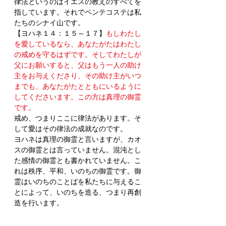
律法というのはイエスの教えのすべてを
指しています。それでペンテコステは私
たちのシナイ山です。
【ヨハネ１４：１５～１７】
もしわたし
を愛しているなら、あなたがたはわたし
の戒めを守るはずです。そしてわたしが
父にお願いすると、父はもう一人の助け
主をお与えくださり、その助け主がいつ
までも、あなたがたとともにいるように
してくださいます。この方は真理の御霊
です。
戒め、つまりここに律法があります。そ
して愛はその律法の成就なのです。
ヨハネは真理の御霊と言いますが、カオ
スの御霊とは言っていません。混沌とし
た感情の御霊とも書かれていません。こ
れは秩序、平和、いのちの御霊です。御
霊はいのちのことばを私たちに与えるこ
とによって、いのちを造る、つまり再創
造を行います。
【ヨハネ１４：２５～２６】
これらのこ
とを、わたしはあなたがたと一緒にいる