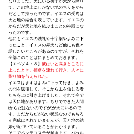
なりました。天にいる御子が天から降り
て、この地上にしかない地のちりをから
だとして持ったのです。イエスの受肉は
天と地の結合を表しています。イエスの
からだが天と地を結ぶまことの神殿にな
ったのです。
他にもイエスの洗礼や十字架やよみに下
ったこと、イエスの昇天など他にも色々
話したいところがあるのですが、それを
全部このことばにまとめておきます。
【エペソ４：８】
彼はいと高きところに
上ったとき、捕虜を連れて行き、人々に
贈り物を与えられた。
イエスはまずはよみに下って行き、よみ
の門を破壊して、そこから主を信じる者
たちを上に引き上げました。それで今で
は天に地があります。ちりでできた人間
(からだはないのですが)が天にいるので
す。まだからだがない状態なのでもちろ
ん完成はされていませんが、天と地の結
婚が近づいていることがわかります。
そこでペンテコステが起きます。バべル