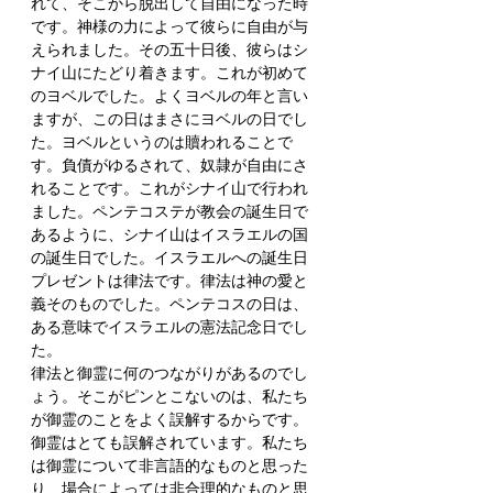
れて、そこから脱出して自由になった時
です。神様の力によって彼らに自由が与
えられました。その五十日後、彼らはシ
ナイ山にたどり着きます。これが初めて
のヨベルでした。よくヨベルの年と言い
ますが、この日はまさにヨベルの日でし
た。ヨベルというのは贖われることで
す。負債がゆるされて、奴隷が自由にさ
れることです。これがシナイ山で行われ
ました。ペンテコステが教会の誕生日で
あるように、シナイ山はイスラエルの国
の誕生日でした。イスラエルへの誕生日
プレゼントは律法です。律法は神の愛と
義そのものでした。ペンテコスの日は、
ある意味でイスラエルの憲法記念日でし
た。
律法と御霊に何のつながりがあるのでし
ょう。そこがピンとこないのは、私たち
が御霊のことをよく誤解するからです。
御霊はとても誤解されています。私たち
は御霊について非言語的なものと思った
り、場合によっては非合理的なものと思