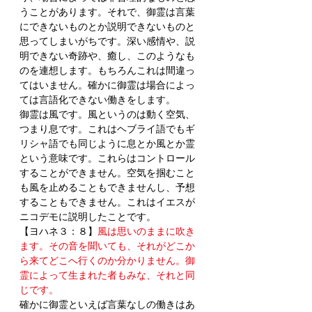
うことがあります。それで、御霊は言葉
にできないものとか説明できないものと
思ってしまいがちです。深い感情や、説
明できない奇跡や、癒し、このようなも
のを連想します。もちろんこれは間違っ
てはいません。確かに御霊は場合によっ
ては言語化できない働きをします。
御霊は風です。風というのは動く空気、
つまり息です。これはヘブライ語でもギ
リシャ語でも同じように息とか風とか霊
という意味です。これらはコントロール
することができません。空気を掴むこと
も風を止めることもできませんし、予想
することもできません。これはイエスが
ニコデモに説明したことです。
【ヨハネ３：８】
風は思いのままに吹き
ます。その音を聞いても、それがどこか
ら来てどこへ行くのか分かりません。御
霊によって生まれた者もみな、それと同
じです。
確かに御霊といえば言葉なしの働きはあ