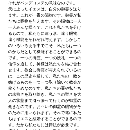
それがペンデコステの意味なのです。
天に上ったイエスは、自分の御霊を送り
ます。これが一番の賜物です。御霊が私
たちに賜物を与えます。その賜物は一人
一人みんな様々で、これも私たちを分け
るもので、私たちに違う形、違う賜物、
違う機能をそれぞれ与えます。しかしこ
のいろいろある中でこそ、私たちは一つ
のからだとして機能することができるの
です。一つの御霊、一つの洗礼、一つの
信仰を通して、神様は私たちを結び合わ
せます。教会に御霊が与えられているの
は、この歴史を通して、私たちの一致を
妨げるものを一つ一つ取り除いて教会が
働くためなのです。私たちの罪や私たち
の未熟さを取り除き、私たちの聖さを大
人の状態まで引っ張って行くのが御霊の
働きなのです。お互いの御霊の賜物がそ
のために用いられます。それで遂に私た
ちはイエスと結婚することができるので
す。だから私たちには律法が必要です。