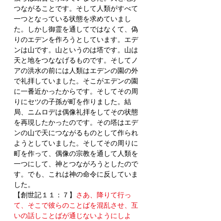
つながることです。そして人類がすべて
一つとなっている状態を求めていまし
た。しかし御霊を通してではなくて、偽
りのエデンを作ろうとしています。エデ
ンは山です。山というのは塔です。山は
天と地をつななげるものです。そしてノ
アの洪水の前には人類はエデンの園の外
で礼拝していました。そこがエデンの園
に一番近かったからです。そしてその周
りにセツの子孫が町を作りました。結
局、ニムロデは偶像礼拝をしてその状態
を再現したかったのです。その塔はエデ
ンの山で天につながるものとして作られ
ようとしていました。そしてその周りに
町を作って、偶像の宗教を通して人類を
一つにして、神とつながろうとしたので
す。でも、これは神の命令に反していま
した。
【創世記１１：７】
さあ、降りて行っ
て、そこで彼らのことばを混乱させ、互
いの話しことばが通じないようにしよ