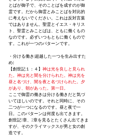
とばが御子で、そのことばを成すのが御
霊です。だから御霊とみことばを対比的
に考えないでください。これは反対言葉
ではありません。聖霊とイエス・キリス
ト、聖霊とみことばは、ともに働くもの
なのです。必ずいつもともに働くもので
す。これが一つのパターンです。
・分ける働き(超越した一つを生み出すた
め)
【創世記１：４】
神は光を良しと見られ
た。神は光と闇を分けられた。神は光を
昼と名づけ、闇を夜と名づけられた。夕
があり、朝があった。第一日。
ここで御霊の働きは分ける働きだと気づ
いてほしいのです。それと同時に、その
二つが一つになるのです。昼と夜で一
日。このパターンは何度も出てきます。
創世記1章、2章を見るとたくさん出てきま
すが、そのクライマックスが男と女の創
造です。