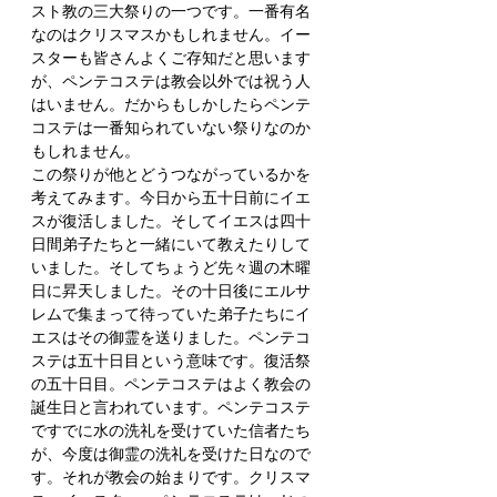
スト教の三大祭りの一つです。一番有名
なのはクリスマスかもしれません。イー
スターも皆さんよくご存知だと思います
が、ペンテコステは教会以外では祝う人
はいません。だからもしかしたらペンテ
コステは一番知られていない祭りなのか
もしれません。
この祭りが他とどうつながっているかを
考えてみます。今日から五十日前にイエ
スが復活しました。そしてイエスは四十
日間弟子たちと一緒にいて教えたりして
いました。そしてちょうど先々週の木曜
日に昇天しました。その十日後にエルサ
レムで集まって待っていた弟子たちにイ
エスはその御霊を送りました。ペンテコ
ステは五十日目という意味です。復活祭
の五十日目。ペンテコステはよく教会の
誕生日と言われています。ペンテコステ
ですでに水の洗礼を受けていた信者たち
が、今度は御霊の洗礼を受けた日なので
す。それが教会の始まりです。クリスマ