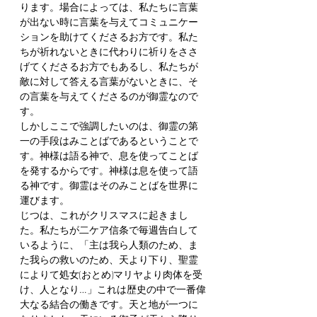
ります。場合によっては、私たちに言葉
が出ない時に言葉を与えてコミュニケー
ションを助けてくださるお方です。私た
ちが祈れないときに代わりに祈りをささ
げてくださるお方でもあるし、私たちが
敵に対して答える言葉がないときに、そ
の言葉を与えてくださるのが御霊なので
す。
しかしここで強調したいのは、御霊の第
一の手段はみことばであるということで
す。神様は語る神で、息を使ってことば
を発するからです。神様は息を使って語
る神です。御霊はそのみことばを世界に
運びます。
じつは、これがクリスマスに起きまし
た。私たちが二ケア信条で毎週告白して
いるように、「主は我ら人類のため、ま
た我らの救いのため、天より下り、聖霊
によりて処女(おとめ)マリヤより肉体を受
け、人となり…」これは歴史の中で一番偉
大なる結合の働きです。天と地が一つに