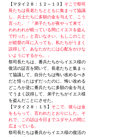
【マタイ２８：１２～１３】
そこで祭司
長たちは長老たちとともに集まって協議
し、兵士たちに多額の金を与えて、こう
言った。「『弟子たちが夜やって来て、
われわれが眠っている間にイエスを盗ん
で行った』と言いなさい。もしこのこと
が総督の耳に入っても、私たちがうまく
説得して、あなたがたには心配をかけな
いようにするから。」
祭司長たちは、番兵たちからイエス様の
復活の証言を聞いて、長老たちと集まっ
て協議して、自分たちは悔い改めるべき
だと悟ったはずだったのに、悔い改める
どころか逆に番兵たちに多額の金を与え
てうまく説得して、弟子たちがイエス様
を盗んだことにさせた。
【マタイ２８：１５】
そこで、彼らは金
をもらって、言われたとおりにした。そ
れで、この話は今日までユダヤ人の間に
広まっている。
祭司長たちは番兵からイエス様の復活の