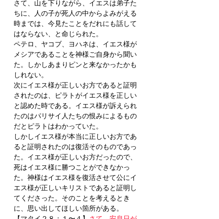
さて、山を下りながら、イエスは弟子た
ちに、人の子が死人の中からよみがえる
時までは、今見たことをだれにも話して
はならない、と命じられた。
ペテロ、ヤコブ、ヨハネは、イエス様が
メシアであることを神様ご自身から聞い
た。しかしあまりピンと来なかったかも
しれない。
次にイエス様が正しいお方であると証明
されたのは、ピラトがイエス様を正しい
と認めた時である。イエス様が訴えられ
たのはパリサイ人たちの恨みによるもの
だとピラトはわかっていた。
しかしイエス様が本当に正しいお方であ
ると証明されたのは復活そのものであっ
た。イエス様が正しいお方だったので、
死はイエス様に勝つことができなかっ
た。神様はイエス様を復活させて公にイ
エス様が正しいキリストであると証明し
てくださった。そのことを考えるとき
に、思い出してほしい箇所がある。
【マタイ２８：１〜４】
さて、安息日が