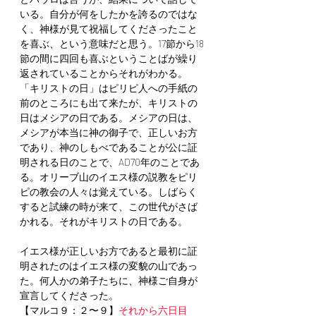
いる。自分が何をしたかを誇るのではな
く、神様が見て祝福してくださったこと
を喜ぶ、という意味だと思う。17節から18
節の間に四回も喜ぶということばが繰り
返されていることからそれがわかる。
「キリストの日」はピリピ人への手紙の
前のところにも出て来たが、キリストの
日はメシアの日である。メシアの日は、
メシアが本当に神の御子で、正しいお方
であり、神のしもべであることが公に証
明される日のことで、AD70年のことであ
る。オリーブ山のイエス様の説教をピリ
ピの教会の人々は覚えている。しばらく
すると試練の時が来て、この世代がさば
かれる。それがキリストの日である。
イエス様が正しいお方であると最初に証
明されたのはイエス様の変貌の山であっ
た。何人かの弟子たちに、神様ご自身が
宣言してくださった。
【マルコ９：２〜９】
それから六日目