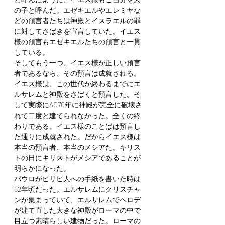
の子と呼んだ。エゼキエルやエレミヤな
どの預言者たちは神殿とイスラエルの罪
に対してさばきを宣言していた。イエス
様の預言もエゼキエルたちの預言と一貫
している。
そしてもう一つ、イエス様が正しい預言
者であるなら、その預言は成就される。
イエス様は、この世代が終わるまでにエ
ルサレムと神殿をさばくと預言した。そ
して実際にAD70年に神殿が完全に破壊さ
れて二度と建てられなかった。全くの終
わりである。イエス様のことばは預言し
た通りに成就された。だからイエス様は
本当の預言者、本当のメシアた。キリス
トの日にキリストがメシアであることが
明らかになった。
パウロがピリピ人への手紙を書いた時は
62年頃だった。エルサレムにクリスチャ
ンが集まっていて、エルサレムでヘロデ
が建て直した大きな神殿がローマの中で
目立つ素晴らしい建物だった。ローマの