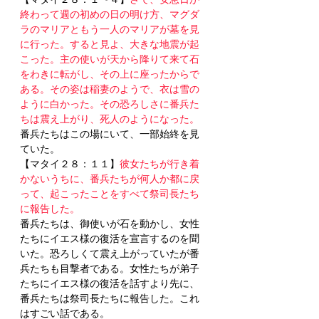
終わって週の初めの日の明け方、マグダ
ラのマリアともう一人のマリアが墓を見
に行った。すると見よ、大きな地震が起
こった。主の使いが天から降りて来て石
をわきに転がし、その上に座ったからで
ある。その姿は稲妻のようで、衣は雪の
ように白かった。その恐ろしさに番兵た
ちは震え上がり、死人のようになった。
番兵たちはこの場にいて、一部始終を見
ていた。
【マタイ２８：１１】
彼女たちが行き着
かないうちに、番兵たちが何人か都に戻
って、起こったことをすべて祭司長たち
に報告した。
番兵たちは、御使いが石を動かし、女性
たちにイエス様の復活を宣言するのを聞
いた。恐ろしくて震え上がっていたが番
兵たちも目撃者である。女性たちが弟子
たちにイエス様の復活を話すより先に、
番兵たちは祭司長たちに報告した。これ
はすごい話である。