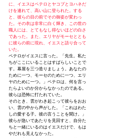
に、イエスはペテロとヤコブとヨハネだ
けを連れて、高い山に登られた。する
と、彼らの目の前でその御姿が変わっ
た。その衣は非常に白く輝き、この世の
職人には、とてもなし得ないほどの白さ
であった。また、エリヤがモーセととも
に彼らの前に現れ、イエスと語り合って
いた。
ペテロがイエスに言った。「先生。私た
ちがここにいることはすばらしいことで
す。幕屋を三つ造りましょう。あなたの
ために一つ、モーセのために一つ、エリ
ヤのために一つ。」ペテロは、何を言っ
たらよいのか分からなかったのである。
彼らは恐怖に打たれていた。
そのとき、雲がわき起こって彼らをおお
い、雲の中から声がした。「これはわた
しの愛する子。彼の言うことを聞け。」
彼らが急いであたりを見回すと、自分た
ちと一緒にいるのはイエスだけで、もは
やだれも見えなかった。