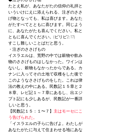
たとえ私が、あなたがたの信仰の礼拝と
いういけにえに添えられる、注ぎのささ
げ物となっても、私は喜びます。あなた
がたすべてとともに喜びます。同じよう
に、あなたがたも喜んでください。私と
ともに喜んでください。(ピリピ2:17)
すこし難しいことばだと思う。
・注ぎのささげもの
イスラエルは、荒野の中では穀物や飲み
物のささげものはしなかった。ワインは
ないし、穀物もなかったからである。カ
ナンに入ってその土地て収穫をした後で
このようなささげものをした。これは律
法の教えの中にある。民数記１５章と２
８章、レビ記１～７章にあるし、出エジ
プト記にも少しあるが、民数記が一番詳
しいと思う。
【民数記１５：１〜７】
主はモーセにこ
う告げられた。
「イスラエルの子らに告げよ。わたしが
あなたがたに与えて住まわせる地にあな