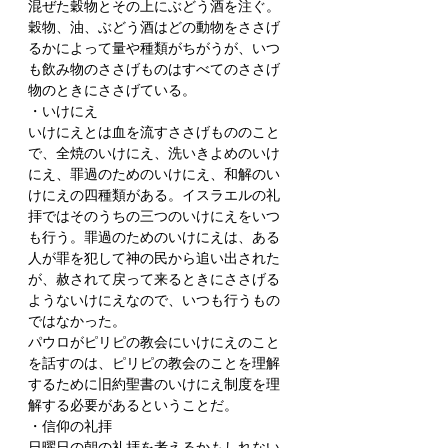
混ぜた穀物とその上にぶどう酒を注ぐ。
穀物、油、ぶどう酒はどの動物をささげ
るかによって量や種類がちがうが、いつ
も飲み物のささげものはすべてのささげ
物のときにささげている。
・いけにえ
いけにえとは血を流すささげもののこと
で、全焼のいけにえ、洗いきよめのいけ
にえ、罪過のためのいけにえ、和解のい
けにえの四種類がある。イスラエルの礼
拝ではそのうちの三つのいけにえをいつ
も行う。罪過のためのいけにえは、ある
人が罪を犯して神の民から追い出された
が、赦されて戻って来るときにささげる
ようないけにえなので、いつも行うもの
ではなかった。
パウロがピリピの教会にいけにえのこと
を話すのは、ピリピの教会のことを理解
するために旧約聖書のいけにえ制度を理
解する必要があるということだ。
・信仰の礼拝
日曜日の朝の礼拝を考えるかもしれない