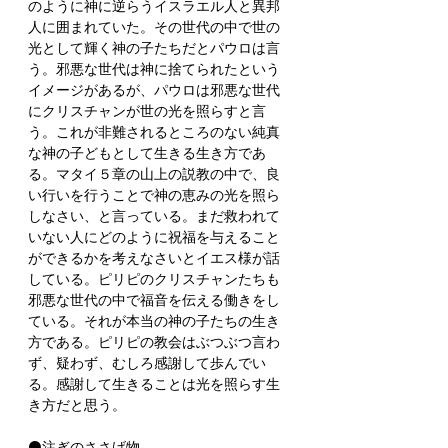
のように神に逆らうイスラエル人と異邦
人に囲まれていた。その世代の中で世の
光として輝く神の子たちだとパウロは言
う。邪悪な世代は神に捨てられたという
イメージがあるが、パウロは邪悪な世代
にクリスチャンが世の光を照らすと言
う。これが非難されるところのない純真
な神の子どもとして生きる生き方であ
る。マタイ５章の山上の説教の中で、良
い行いを行うことで神の恵みの光を照ら
しなさい、と言っている。まだ救われて
いない人にどのように祝福を与えること
ができるかを考えなさいとイエス様が話
している。ピリピのクリスチャンたちも
邪悪な世代の中で福音を伝える働きをし
ている。それが本当の神の子たちの生き
方である。ピリピの教会はぶつぶつ言わ
ず、疑わず、むしろ感謝して歩んでい
る。感謝して生きることは光を照らす生
き方だと思う。
⚫️注ぎのささげ物