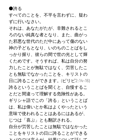
⚫️誇る
すべてのことを、不平を言わずに、疑わ
ずに行いなさい。
それは、あなたがたが、非難されるとこ
ろのない純真な者となり、また、曲がっ
た邪悪な世代のただ中にあって傷のない
神の子どもとなり、いのちのことばをし
っかり握り、彼らの間で世の光として輝
くためです。そうすれば、私は自分の努
力したことが無駄ではなく、労苦したこ
とも無駄でなかったことを、キリストの
日に誇ることができます。(ピリピ2:14~16)
誇るということばを聞くと、自慢するこ
とだと間違って理解する危険性がある。
ギリシャ語でこの「誇る」ということば
は、私は偉いとか私はよくやったという
意味で使われることはあるにはあるが、
じつは「喜ぶ」とも翻訳される。
自分が労苦したことは無駄ではなかった
ことをキリストの日に誇ることができる
とパウロは言うが、結果について話して