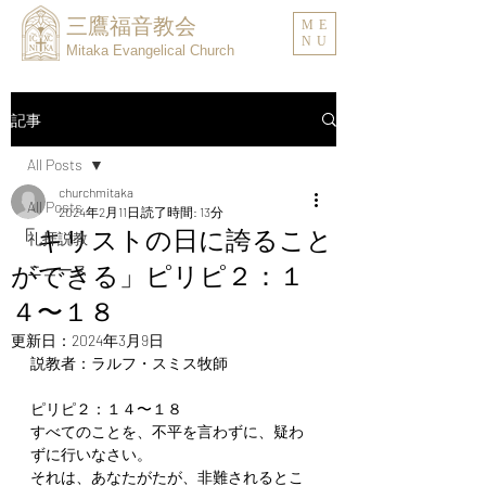
三鷹福音教会
ME
NU
Mitaka Evangelical Church
記事
All Posts
churchmitaka
All Posts
2024年2月11日
読了時間: 13分
「キリストの日に誇ること
礼拝説教
ができる」ピリピ２：１
ニュース
４〜１８
更新日：
2024年3月9日
説教者：ラルフ・スミス牧師
ピリピ２：１４〜１８
すべてのことを、不平を言わずに、疑わ
ずに行いなさい。
それは、あなたがたが、非難されるとこ