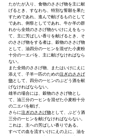
たがたが入り、食物のささげ物を主に献
げるとき、すなわち、特別な誓願を果た
すためであれ、進んで献げるものとして
であれ、例祭としてであれ、牛か羊の群
れから全焼のささげ物かいけにえをもっ
て、主に芳ばしい香りを献げるとき、そ
のささげ物をする者は、穀物のささげ物
として、油四分の一ヒンを混ぜた小麦粉
十分の一エパを、主に献げなければなら
ない。
また全焼のささげ物、またはいけにえに
添えて、子羊一匹のための
注ぎのささげ
物
として、四分の一ヒンのぶどう酒を献
げなければならない。
雄羊の場合には、穀物のささげ物とし
て、油三分の一ヒンを混ぜた小麦粉十分
の二エパを献げ、
さらに
注ぎのささげ物
として、ぶどう酒
三分の一ヒンを献げなければならない。
これは、主への芳ばしい香りである。
すべての血を流すいけにえの上に、油を