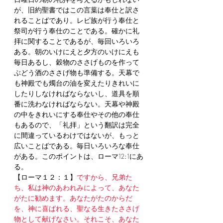
が、旧約聖書ではこの言葉は奉仕と訳さ
れることばであり。レビ族が行う奉仕と
祭司が行う奉仕のことである。確かに礼
拝に関することであるが、毎回いろいろ
ある。朝のいけにえと夕方のいけにえも
毎日あるし、穀物のささげものを作って
ぶどう酒のささげ物も準備する。天幕で
も神殿でも燭台の油を変えたりきれいに
したりしなければならないし、道具を順
番に洗わなければならない。天幕や神殿
の中をきれいにする奉仕やその他の奉仕
もあるので、「礼拝」という翻訳は完全
に間違っているわけではないが、もっと
広いことばである。毎日いろいろな奉仕
がある。このポイントは、ローマ12:1にあ
る。
【ローマ１２：１】
ですから、兄弟た
ち、私は神のあわれみによって、あなた
がたに勧めます。あなたがたのからだ
を、神に喜ばれる、聖なる生きたささげ
物として献げなさい。それこそ、あなた