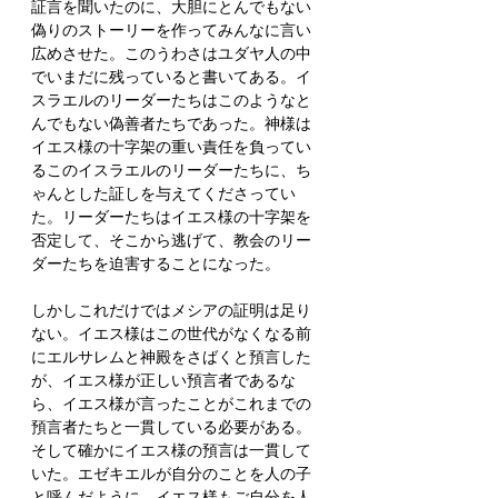
証言を聞いたのに、大胆にとんでもない
偽りのストーリーを作ってみんなに言い
広めさせた。このうわさはユダヤ人の中
でいまだに残っていると書いてある。イ
スラエルのリーダーたちはこのようなと
んでもない偽善者たちであった。神様は
イエス様の十字架の重い責任を負ってい
るこのイスラエルのリーダーたちに、ち
ゃんとした証しを与えてくださってい
た。リーダーたちはイエス様の十字架を
否定して、そこから逃げて、教会のリー
ダーたちを迫害することになった。
しかしこれだけではメシアの証明は足り
ない。イエス様はこの世代がなくなる前
にエルサレムと神殿をさばくと預言した
が、イエス様が正しい預言者であるな
ら、イエス様が言ったことがこれまでの
預言者たちと一貫している必要がある。
そして確かにイエス様の預言は一貫して
いた。エゼキエルが自分のことを人の子
と呼んだように、イエス様もご自分を人