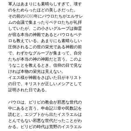
軍人はあまりにも素晴らしすぎて、壊す
のをためらったほどの美しさだった。
その前のAD60年にパウロたちがエルサレ
ムの会議で集まったりペテロたちが礼拝
していたが、この小さいグループは御霊
が宿る本当の神殿であるとパウロもペテ
ロも教えている。あまりにも素晴らしい
圧倒されるこの世の栄光である神殿の前
で、わずかなグループが集まって、自分
たちが本当の神の神殿だと言う。このよ
うなことを教えるとき、信仰の目で見な
ければ本物の栄光は見えない。
イエス様が神殿をさばいた日がキリスト
の日で、キリストが正しいメシアとして
証明された日である。
パウロは、ピリピの教会が邪悪な世代の
中にあると言う。申命記32章や民数記を
読むと、エジプトから出たイスラエルは
とんでもない邪悪な世代だったことがわ
かる。ピリピの時代は荒野のイスラエル