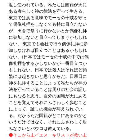
返し使われている。私たちは国籍が天に
ある者らしく神の律法を守って生きる。
東京ではある意味でモーセの十戒を守っ
て偶像礼拝をしなくても特に目立たない
が、田舎で祭りに行かないとか偶像礼拝
に参加しないと目立ってしまうかもしれ
ない。(東京でも会社で行う偶像礼拝に参
加しなければ目立つことはあるかもしれ
ない。) 日本ではモーセの十戒の中では偶
像礼拝をするかしないかが一番目立つか
もしれない。日本では殺人はそれほど頻
繁には起きないと思うからだ。日曜日に
神を礼拝することによって私たちが神の
法を守っていることは周りの社会の証し
にもなると思う。自分の国籍が天にある
ことを覚えてそれにふさわしく歩むこと
によって、証しの機会が与えられてい
る。だからただ国籍がどこにあるのかと
いうだけではなく、それにふさわしく歩
みなさいとパウロは教えている。
⚫️そこから主イエス・キリストが救い主