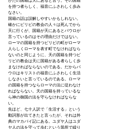
がたの国籍は天にあると言う。その国籍
を持つ者らしく、福音にふさわしく歩み
なさい。
国籍の話は誤解しやすいかもしれない。
確かにピリピの教会の人々は死んでから
天に行くが、国籍が天にあるとパウロが
言っているのはその理由だけではない。
ローマの国籍を持つピリピの町がローマ
人らしくローマを表す町でなければなら
ないのと同じように、天の国籍を持つピ
リピの教会は天に国籍がある者らしく歩
まなければならないのである。だからパ
ウロはキリストの福音にふさわしく生活
しなさいと言っているのである。ローマ
の国籍を持つならローマの法に従わなけ
ればならない。天の国籍を持っているな
ら神の御国の法を守らなければならな
い。
先ほど、七十人訳で「生活する」という
動詞形が出てきたと言ったが、それは外
典のマカバイ記にある。ユダヤ人はユダ
ヤ人の法を守って歩むという箇所で繰り