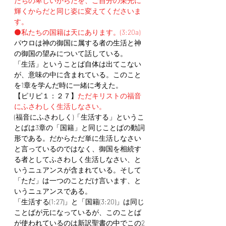
たちの卑しいからだを、ご自分の栄光に
輝くからだと同じ姿に変えてくださいま
す。
⚫️私たちの国籍は天にあります。(3:20a)
パウロは神の御国に属する者の生活と神
の御国の望みについて話している。
「生活」ということば自体は出てこない
が、意味の中に含まれている。このこと
を1章を学んだ時に一緒に考えた。
【ピリピ１：２７】
ただキリストの福音
にふさわしく生活しなさい。
(福音にふさわしく)「生活する」というこ
とばは3章の「国籍」と同じことばの動詞
形である。だからただ単に生活しなさい
と言っているのではなく、御国を相続す
る者としてふさわしく生活しなさい、と
いうニュアンスが含まれている。そして
「ただ」は一つのことだけ言います、と
いうニュアンスである。
「生活する(1:27)」と「国籍(3:20)」は同じ
ことばが元になっているが、このことば
が使われているのは新訳聖書の中でこの2