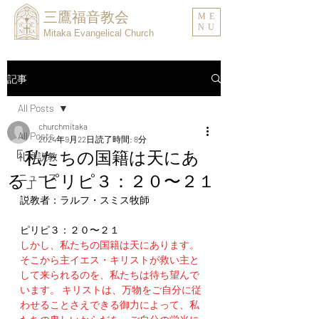
三鷹福音教会
ME
NU
Mitaka Evangelical Church
記事
All Posts
churchmitaka
All Posts
2024年9月22日
読了時間: 8分
「私たちの国籍は天にあ
礼拝説教
る」ピリピ３：２０〜２１
ニュース
説教者：ラルフ・スミス牧師
ピリピ３：２０〜２１
しかし、私たちの国籍は天にあります。
そこから主イエス・キリストが救い主と
して来られるのを、私たちは待ち望んで
います。 キリストは、万物をご自分に従
わせることさえできる御力によって、私