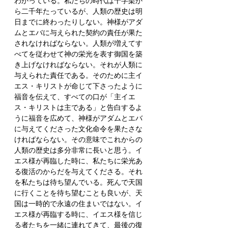
わかっている。私たちの時代は十字架か
ら二千年たっているが、人類の歴史は明
日までに終わったりしない。神様がアダ
ムとエバに与えられた契約の責任が果た
されなければならない。人類が増えてす
べてを従わせて神の栄光を表す御国を築
き上げなければならない。それが人類に
与えられた責任である。そのために主イ
エス・キリストが命じて下さったように
福音を伝えて、すべての口が「主イエ
ス・キリストは主である」と告白するよ
うに福音を広めて、神様がアダムとエバ
に与えてくださった文化命令を果たさな
ければならない。その意味でこれからの
人類の歴史は多分非常に長いと思う。イ
エス様が再臨した時に、私たちに栄光あ
る復活のからだを与えてくださる。それ
を私たちは待ち望んでいる。死んで天国
に行くことを待ち望むことも良いが、天
国は一時的で永遠の住まいではない。イ
エス様が再臨する時に、イエス様を信じ
る者たちを一緒に連れてきて、最後の復