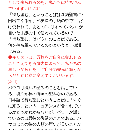
として来られるのを、私たちは待ち望ん
でいます。(3:20b)
「待ち望む」ということばは新約聖書に8
回出てくるが、ペテロの手紙の中で1回だ
け使われて、あとの7回はすべてパウロが
書いた手紙の中で使われているので、
「待ち望む」はパウロのことばである。
何を待ち望んでいるのかというと、復活
である。
⚫️キリストは、万物をご自分に従わせる
ことさえできる御力によって、私たちの
卑しいからだを、ご自分の栄光に輝くか
らだと同じ姿に変えてくださいます。
(3:21)
パウロは復活の望みのことを話してい
る。復活が神の御国の望みなのである。
日本語で待ち望むということばに「すぐ
に来る」というニュアンスが含まれてい
るかどうかわからないが、パウロが話し
ているのは最後の復活のことである。パ
ウロはこの後の人類の歴史が長いことが