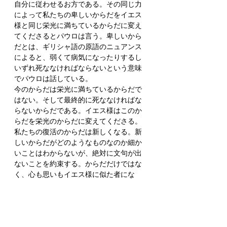
自分に従わせるお方である。その同じ力
によって私たちの卑しいからだをイエス
様と同じ栄光に満ちているからだに変え
てくださるとパウロは言う。卑しいから
だとは、ギリシャ語の原語のニュアンス
によると、弱くて病気になったりするし
いずれ死ななければならないという意味
でパウロは話している。
今のからだは栄光に満ちているからだで
はない。そして最終的に死ななければな
らないからだである。イエス様はこのか
らだを栄光のからだに変えてくださる。
私たちの復活のからだは新しくなる。新
しいからだがどのようなものなのか細か
いことはわからないが、絶対に文句が出
ないことを約束する。からだだけではな
く、心も思いもイエス様に似た者にな
る。それが私たちの望みである。
私たちは死んだらすぐにイエス様のとこ
ろに行く。この世から離れてキリストと
ともにいることはこの世で生きるよりは