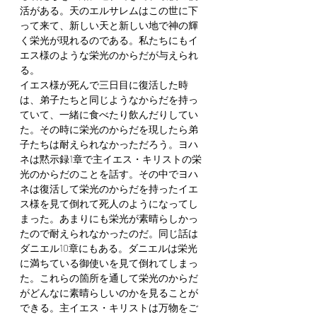
活がある。天のエルサレムはこの世に下
って来て、新しい天と新しい地で神の輝
く栄光が現れるのである。私たちにもイ
エス様のような栄光のからだが与えられ
る。
イエス様が死んで三日目に復活した時
は、弟子たちと同じようなからだを持っ
ていて、一緒に食べたり飲んだりしてい
た。その時に栄光のからだを現したら弟
子たちは耐えられなかっただろう。ヨハ
ネは黙示録1章で主イエス・キリストの栄
光のからだのことを話す。その中でヨハ
ネは復活して栄光のからだを持ったイエ
ス様を見て倒れて死人のようになってし
まった。あまりにも栄光が素晴らしかっ
たので耐えられなかったのだ。同じ話は
ダニエル10章にもある。ダニエルは栄光
に満ちている御使いを見て倒れてしまっ
た。これらの箇所を通して栄光のからだ
がどんなに素晴らしいのかを見ることが
できる。主イエス・キリストは万物をご