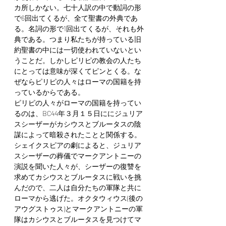
カ所しかない。七十人訳の中で動詞の形
で6回出てくるが、全て聖書の外典であ
る。名詞の形で1回出てくるが、それも外
典である。つまり私たちが持っている旧
約聖書の中には一切使われていないとい
うことだ。しかしピリピの教会の人たち
にとっては意味が深くてピンとくる。な
ぜならピリピの人々はローマの国籍を持
っているからである。
ピリピの人々がローマの国籍を持ってい
るのは、BC44年３月１５日ににジュリア
スシーザーがカシウスとブルータスの陰
謀によって暗殺されたことと関係する。
シェイクスピアの劇によると、ジュリア
スシーザーの葬儀でマークアントニーの
演説を聞いた人々が、シーザーの復讐を
求めてカシウスとブルータスに戦いを挑
んだので、二人は自分たちの軍隊と共に
ローマから逃げた。オクタウィウス(後の
アウグストゥス)とマークアントニーの軍
隊はカシウスとブルータスを見つけてマ