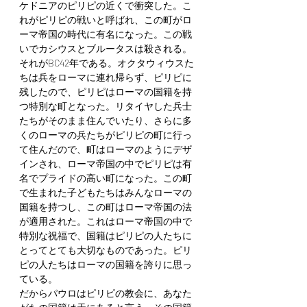
ケドニアのピリピの近くで衝突した。こ
れがピリピの戦いと呼ばれ、この町がロ
ーマ帝国の時代に有名になった。この戦
いでカシウスとブルータスは殺される。
それがBC42年である。オクタウィウスた
ちは兵をローマに連れ帰らず、ピリピに
残したので、ピリピはローマの国籍を持
つ特別な町となった。リタイヤした兵士
たちがそのまま住んでいたり、さらに多
くのローマの兵たちがピリピの町に行っ
て住んだので、町はローマのようにデザ
インされ、ローマ帝国の中でピリピは有
名でプライドの高い町になった。この町
で生まれた子どもたちはみんなローマの
国籍を持つし、この町はローマ帝国の法
が適用された。これはローマ帝国の中で
特別な祝福で、国籍はピリピの人たちに
とってとても大切なものであった。ピリ
ピの人たちはローマの国籍を誇りに思っ
ている。
だからパウロはピリピの教会に、あなた