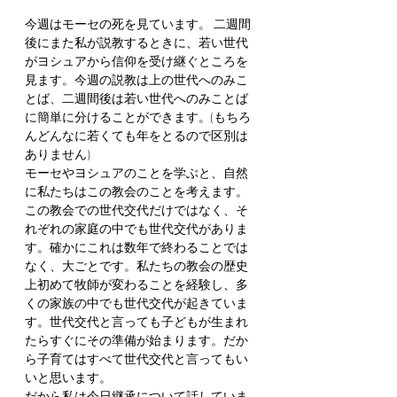
今週はモーセの死を見ています。 二週間
後にまた私が説教するときに、若い世代
がヨシュアから信仰を受け継ぐところを
見ます。今週の説教は上の世代へのみこ
とば、二週間後は若い世代へのみことば
に簡単に分けることができます。(もちろ
んどんなに若くても年をとるので区別は
ありません)
モーセやヨシュアのことを学ぶと、自然
に私たちはこの教会のことを考えます。
この教会での世代交代だけではなく、そ
れぞれの家庭の中でも世代交代がありま
す。確かにこれは数年で終わることでは
なく、大ごとです。私たちの教会の歴史
上初めて牧師が変わることを経験し、多
くの家族の中でも世代交代が起きていま
す。世代交代と言っても子どもが生まれ
たらすぐにその準備が始まります。だか
ら子育てはすべて世代交代と言ってもい
いと思います。
だから私は今日継承について話していま