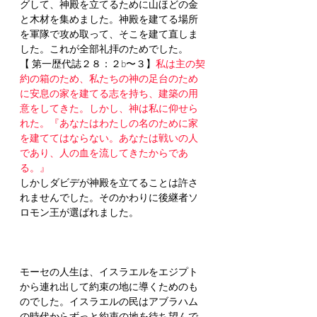
グして、神殿を立てるために山ほどの金
と木材を集めました。神殿を建てる場所
を軍隊で攻め取って、そこを建て直しま
した。これが全部礼拝のためでした。
【 第一歴代誌２８：２b〜３】
私は主の契
約の箱のため、私たちの神の足台のため
に安息の家を建てる志を持ち、建築の用
意をしてきた。しかし、神は私に仰せら
れた。『あなたはわたしの名のために家
を建ててはならない。あなたは戦いの人
であり、人の血を流してきたからであ
る。』 
しかしダビデが神殿を立てることは許さ
れませんでした。そのかわりに後継者ソ
ロモン王が選ばれました。
モーセの人生は、イスラエルをエジプト
から連れ出して約束の地に導くためのも
のでした。イスラエルの民はアブラハム
の時代からずっと約束の地を待ち望んで