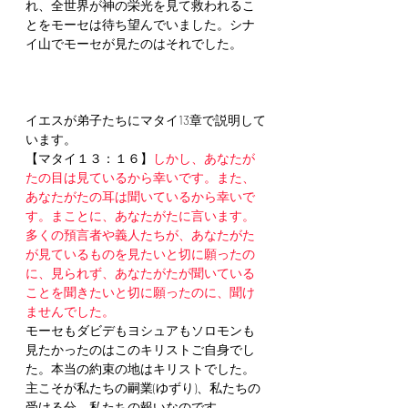
れ、全世界が神の栄光を見て救われるこ
とをモーセは待ち望んでいました。シナ
イ山でモーセが見たのはそれでした。
イエスが弟子たちにマタイ13章で説明して
います。
【マタイ１３：１６】
しかし、あなたが
たの目は見ているから幸いです。また、
あなたがたの耳は聞いているから幸いで
す。まことに、あなたがたに言います。
多くの預言者や義人たちが、あなたがた
が見ているものを見たいと切に願ったの
に、見られず、あなたがたが聞いている
ことを聞きたいと切に願ったのに、聞け
ませんでした。
モーセもダビデもヨシュアもソロモンも
見たかったのはこのキリストご自身でし
た。本当の約束の地はキリストでした。
主こそが私たちの嗣業(ゆずり)、私たちの
受ける分、私たちの報いなのです。