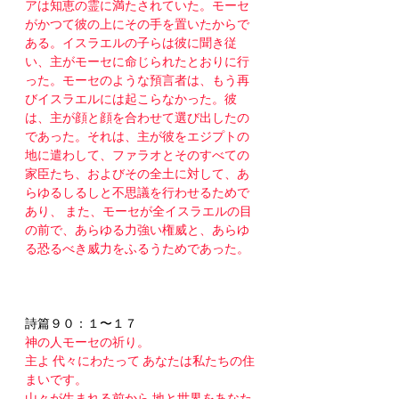
アは知恵の霊に満たされていた。モーセ
がかつて彼の上にその手を置いたからで
ある。イスラエルの子らは彼に聞き従
い、主がモーセに命じられたとおりに行
った。モーセのような預言者は、もう再
びイスラエルには起こらなかった。彼
は、主が顔と顔を合わせて選び出したの
であった。それは、主が彼をエジプトの
地に遣わして、ファラオとそのすべての
家臣たち、およびその全土に対して、あ
らゆるしるしと不思議を行わせるためで
あり、 また、モーセが全イスラエルの目
の前で、あらゆる力強い権威と、あらゆ
る恐るべき威力をふるうためであった。
詩篇９０：１〜１７ 
神の人モーセの祈り。 
主よ 代々にわたって あなたは私たちの住
まいです。
山々が生まれる前から 地と世界をあなた