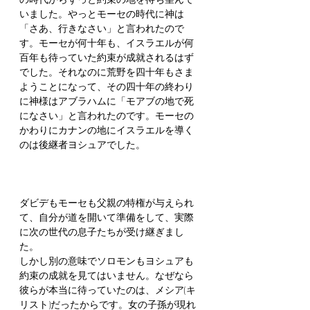
いました。やっとモーセの時代に神は
「さあ、行きなさい」と言われたので
す。モーセが何十年も、イスラエルが何
百年も待っていた約束が成就されるはず
でした。それなのに荒野を四十年もさま
ようことになって、その四十年の終わり
に神様はアブラハムに「モアブの地で死
になさい」と言われたのです。モーセの
かわりにカナンの地にイスラエルを導く
のは後継者ヨシュアでした。
ダビデもモーセも父親の特権が与えられ
て、自分が道を開いて準備をして、実際
に次の世代の息子たちが受け継ぎまし
た。
しかし別の意味でソロモンもヨシュアも
約束の成就を見てはいません。なぜなら
彼らが本当に待っていたのは、メシア(キ
リスト)だったからです。女の子孫が現れ