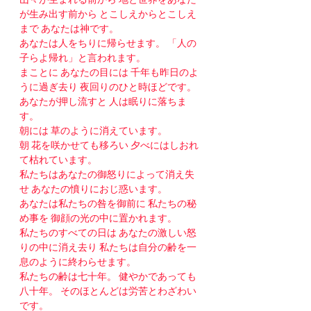
が生み出す前から とこしえからとこしえ
まで あなたは神です。
あなたは人をちりに帰らせます。 「人の
子らよ帰れ」と言われます。
まことに あなたの目には 千年も昨日のよ
うに過ぎ去り 夜回りのひと時ほどです。
あなたが押し流すと 人は眠りに落ちま
す。
朝には 草のように消えています。
朝 花を咲かせても移ろい 夕べにはしおれ
て枯れています。
私たちはあなたの御怒りによって消え失
せ あなたの憤りにおじ惑います。
あなたは私たちの咎を御前に 私たちの秘
め事を 御顔の光の中に置かれます。
私たちのすべての日は あなたの激しい怒
りの中に消え去り 私たちは自分の齢を一
息のように終わらせます。
私たちの齢は七十年。 健やかであっても
八十年。 そのほとんどは労苦とわざわい
です。