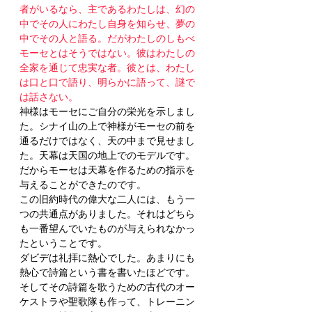
者がいるなら、主であるわたしは、幻の
中でその人にわたし自身を知らせ、夢の
中でその人と語る。だがわたしのしもべ
モーセとはそうではない。彼はわたしの
全家を通じて忠実な者。彼とは、わたし
は口と口で語り、明らかに語って、謎で
は話さない。
神様はモーセにご自分の栄光を示しまし
た。シナイ山の上で神様がモーセの前を
通るだけではなく、天の中まで見せまし
た。天幕は天国の地上でのモデルです。
だからモーセは天幕を作るための指示を
与えることができたのです。
この旧約時代の偉大な二人には、もう一
つの共通点がありました。それはどちら
も一番望んでいたものが与えられなかっ
たということです。
ダビデは礼拝に熱心でした。あまりにも
熱心で詩篇という書を書いたほどです。
そしてその詩篇を歌うための古代のオー
ケストラや聖歌隊も作って、トレーニン