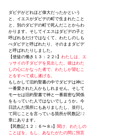
ダビデがどれほど偉大だったかという
と、イエスがダビデの町で生まれたこと
と、別のダビデの町で死んだことからわ
かります。そしてイエスはダビデの子と
呼ばれるだけではなくて、わたしのしも
べダビデと呼ばれたり、そのままダビデ
と呼ばれたりしました。
【使徒の働き１３：２２b】
わたしは、エ
ッサイの子ダビデを見出した。彼はわた
しの心にかなった者で、わたしが望むこ
とをすべて成し遂げる。
もしかして旧約聖書の中でダビデは神に
一番愛された人かもしれません。そして
モーセは旧約聖書で神と一番親密な関係
をもっていた人ではないでしょうか。今
日読んだ箇所にもありましたし、並行し
て同じことを言っている箇所が民数記1 2
章にあります。
【民数記１２：６〜８a】
聞け、わたしの
ことばを。もし、あなたがたの間に預言