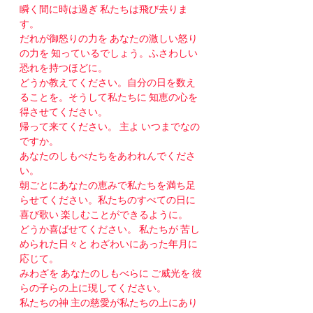
瞬く間に時は過ぎ 私たちは飛び去りま
す。
だれが御怒りの力を あなたの激しい怒り
の力を 知っているでしょう。ふさわしい
恐れを持つほどに。
どうか教えてください。自分の日を数え
ることを。そうして私たちに 知恵の心を
得させてください。
帰って来てください。 主よ いつまでなの
ですか。
あなたのしもべたちをあわれんでくださ
い。 
朝ごとにあなたの恵みで私たちを満ち足
らせてください。私たちのすべての日に
喜び歌い 楽しむことができるように。
どうか喜ばせてください。 私たちが 苦し
められた日々と わざわいにあった年月に
応じて。
みわざを あなたのしもべらに ご威光を 彼
らの子らの上に現してください。
私たちの神 主の慈愛が私たちの上にあり