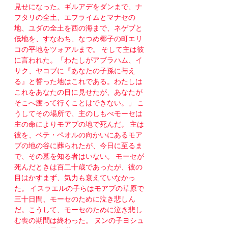
見せになった。ギルアデをダンまで、ナ
フタリの全土、エフライムとマナセの
地、ユダの全土を西の海まで、ネゲブと
低地を、すなわち、なつめ椰子の町エリ
コの平地をツォアルまで。 そして主は彼
に言われた。「わたしがアブラハム、イ
サク、ヤコブに『あなたの子孫に与え
る』と誓った地はこれである。わたしは
これをあなたの目に見せたが、あなたが
そこへ渡って行くことはできない。」 こ
うしてその場所で、主のしもべモーセは
主の命によりモアブの地で死んだ。 主は
彼を、ベテ・ペオルの向かいにあるモア
ブの地の谷に葬られたが、今日に至るま
で、その墓を知る者はいない。 モーセが
死んだときは百二十歳であったが、彼の
目はかすまず、気力も衰えていなかっ
た。 イスラエルの子らはモアブの草原で
三十日間、モーセのために泣き悲しん
だ。こうして、モーセのために泣き悲し
む喪の期間は終わった。 ヌンの子ヨシュ