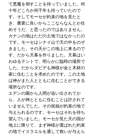
て悪魔を倒すことを待っていました。何
十年どころか何千年も待っていたので
す。そしてモーセが約束の地を見たと
き、農業に良いからここならなんとか住
めそうだ、と思ったのではありません。
カナンの地はただの土地ではなかったの
です。モーセはシナイ山で天の中をのぞ
きました。その天がこの地上に来るので
す。だから天幕を作りました。天幕はい
わゆるテントで、明らかに臨時の場所で
した。だからダビデも神様が金と木材の
家に住むことを求めたのです。この土地
は神がまた人とともに住むことができる
場所なのです。
エデンの園から人間が追い出されてか
ら、人が神とともに住むことは許されて
いませんでした。その祝福が約束の地で
与えられるのです。モーセはそれを待ち
望んでいました。モーセが見た天の国が
地上に降りて、まず神様が選ばれた約束
の地でイスラエルを通して救いが与えら