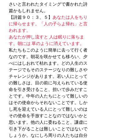
さいと言われたタイミングで書かれた詩
篇かもしれません。
【詩篇９０：３、５】
あなたは人をちり
に帰らせます。「人の子らよ帰れ」と言
われます。 
あなたが押し流すと 人は眠りに落ちま
す。朝には 草のように消えています。
私たちもこのように簡単に去って行く者
なのです。朝花を咲かせても移ろい、夕
べにはしおれて枯れます。どの人生のス
テージでもそのステージなりの難しさや
チャレンジがあります。若い人にとって
の難しさは、目の前に与えられている使
命を引き受けること、担いで歩みだすこ
とです。中年の人たちにとって難しいの
はその使命からそれないことです。しか
し死を迎えている人にとって難しいのは
その使命を手放すことなのではないかと
思います。他の人に委ねること、謙虚に
引き下がることは難しいことではないで
しょうか。なにしろ周りの人たちは自分