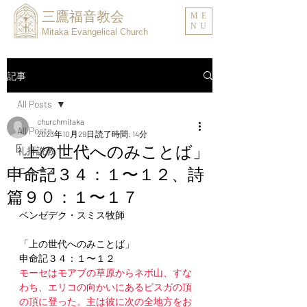
三鷹福音教会
ME
NU
Mitaka Evangelical Church
記事
All Posts
churchmitaka
All Posts
2023年10月29日
読了時間: 14分
「上の世代へのみことば」
礼拝説教
申命記３４：１〜１２、詩
ニュース
篇９０：１〜１７
ベンゼデク・スミス牧師
「上の世代へのみことば」
申命記３４：１〜１２
モーセはモアブの草原からネボ山、すな
わち、エリコの向かいにあるピスガの頂
の頂に登った。主は彼に次の全地方をお