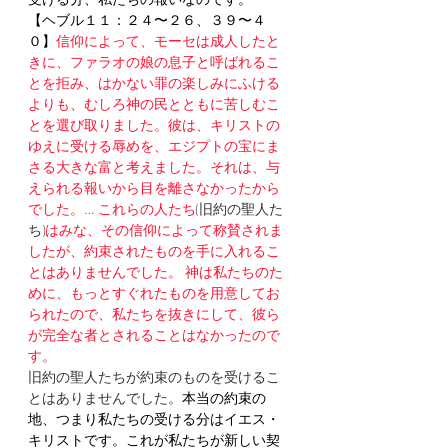
【ヘブル１１：２４〜２６、３９〜４
０】
信仰によって、モーセは成人したと
きに、ファラオの娘の息子と呼ばれるこ
とを拒み、はかない罪の楽しみにふける
よりも、むしろ神の民とともに苦しむこ
とを選び取りました。彼は、キリストの
ゆえに受ける辱めを、エジプトの宝にま
さる大きな富と考えました。それは、与
えられる報いから目を離さなかったから
でした。… これらの人たち
(旧約の聖人た
ち)
はみな、その信仰によって称賛されま
したが、約束されたものを手に入れるこ
とはありませんでした。 神は私たちのた
めに、もっとすぐれたものを用意してお
られたので、私たちを抜きにして、彼ら
が完全な者とされることはなかったので
す。 
旧約の聖人たちが約束のものを受けるこ
とはありませんでした。
本当の約束の
地、つまり私たちの受ける分はイエス・
キリストです。これが私たちが新しい契