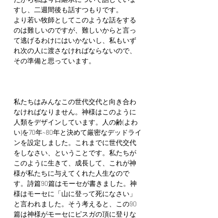
すし、二週間後も話すつもりです。
より若い牧師としてこのような話をする
のは難しいのですが、難しいからと言っ
て逃げるわけにはいかないし、私もいず
れ次の人に渡さなければならないので、
その準備と思っています。
私たちはみんなこの世代交代と向き合わ
なければなりません。神様はこのように
人類をデザインしています。人の齢(よわ
い)を70年~80年と決めて厳密なデッドライ
ンを設定しました。これまでに世代交代
をしなさい、ということです。私たちが
このように生きて、成長して、これが神
様が私たちに与えてくれた人生なので
す。詩篇90篇はモーセが書きました。神
様はモーセに「山に登って死になさい」
と言われました。そう考えると、この90
篇は神様がモーセにピスガの頂に登りな