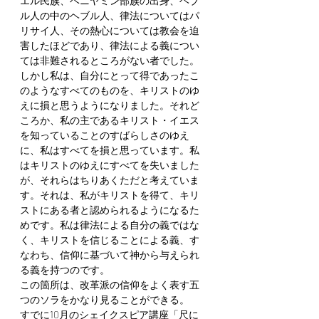
エル民族、ベニヤミン部族の出身、ヘブ
ル人の中のヘブル人、律法についてはパ
リサイ人、その熱心については教会を迫
害したほどであり、律法による義につい
ては非難されるところがない者でした。
しかし私は、自分にとって得であったこ
のようなすべてのものを、キリストのゆ
えに損と思うようになりました。それど
ころか、私の主であるキリスト・イエス
を知っていることのすばらしさのゆえ
に、私はすべてを損と思っています。私
はキリストのゆえにすべてを失いました
が、それらはちりあくただと考えていま
す。それは、私がキリストを得て、キリ
ストにある者と認められるようになるた
めです。私は律法による自分の義ではな
く、キリストを信じることによる義、す
なわち、信仰に基づいて神から与えられ
る義を持つのです。
この箇所は、改革派の信仰をよく表す五
つのソラをかなり見ることができる。
すでに10月のシェイクスピア講座「尺に