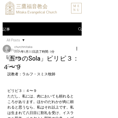
三鷹福音教会
ME
NU
Mitaka Evangelical Church
記事
All Posts
churchmitaka
All Posts
2024年6月30日
読了時間: 9分
「五つのSola」ピリピ３：
礼拝説教
４〜９
ニュース
説教者：ラルフ・スミス牧師
ピリピ３：４〜９
ただし、私には、肉においても頼れると
ころがあります。ほかのだれかが肉に頼
れると思うなら、私はそれ以上です。私
は生まれて八日目に割礼を受け、イスラ