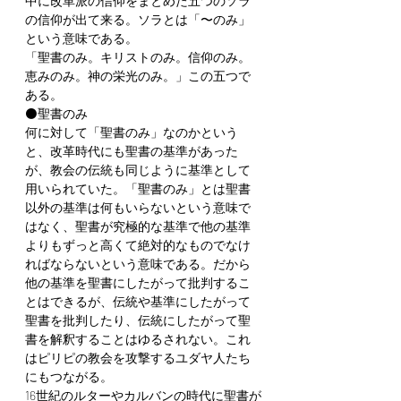
中に改革派の信仰をまとめた五つのソラ
の信仰が出て来る。ソラとは「〜のみ」
という意味である。
「聖書のみ。キリストのみ。信仰のみ。
恵みのみ。神の栄光のみ。」この五つで
ある。
⚫️聖書のみ
何に対して「聖書のみ」なのかという
と、改革時代にも聖書の基準があった
が、教会の伝統も同じように基準として
用いられていた。「聖書のみ」とは聖書
以外の基準は何もいらないという意味で
はなく、聖書が究極的な基準で他の基準
よりもずっと高くて絶対的なものでなけ
ればならないという意味である。だから
他の基準を聖書にしたがって批判するこ
とはできるが、伝統や基準にしたがって
聖書を批判したり、伝統にしたがって聖
書を解釈することはゆるされない。これ
はピリピの教会を攻撃するユダヤ人たち
にもつながる。
16世紀のルターやカルバンの時代に聖書が