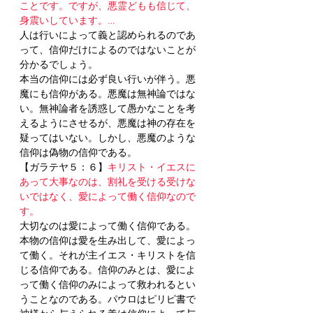
ことです。ですが、悪霊どもも信じて、
身震いしています。…
人は行いによって義と認められるのであ
って、信仰だけによるのではないことが
分かるでしょう。
本当の信仰には必ず良い行いが伴う。悪
魔にも信仰がある。悪魔は無神論ではな
い。無神論者を誘惑して愚かなことを考
えるようにさせるが、悪魔は神の存在を
疑ってはいない。しかし、悪魔のような
信仰は偽物の信仰である。
【ガラテヤ５：６】
キリスト・イエスに
あって大事なのは、割礼を受ける受けな
いではなく、愛によって働く信仰なので
す。
大切なのは愛によって働く信仰である。
本物の信仰は愛を生み出して、愛によっ
て働く。それが主イエス・キリストを信
じる信仰である。信仰のみとは、愛によ
って働く信仰のみによって救われるとい
うことなのである。パウロはピリピ書で