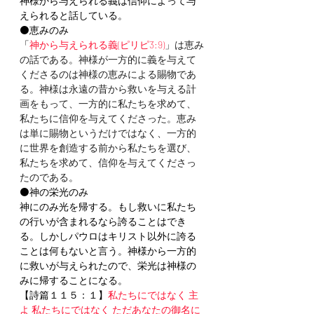
神様から与えられる義は信仰によって与
えられると話している。
⚫️恵みのみ
「
神から与えられる義(ピリピ3:9)
」は恵み
の話である。神様が一方的に義を与えて
くださるのは神様の恵みによる賜物であ
る。神様は永遠の昔から救いを与える計
画をもって、一方的に私たちを求めて、
私たちに信仰を与えてくださった。恵み
は単に賜物というだけではなく、一方的
に世界を創造する前から私たちを選び、
私たちを求めて、信仰を与えてくださっ
たのである。
⚫️神の栄光のみ
神にのみ光を帰する。もし救いに私たち
の行いが含まれるなら誇ることはでき
る。しかしパウロはキリスト以外に誇る
ことは何もないと言う。神様から一方的
に救いが与えられたので、栄光は神様の
みに帰することになる。
【詩篇１１５：１】
私たちにではなく 主
よ 私たちにではなく ただあなたの御名に 