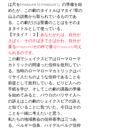
は尺を(measure to measure )」の準備を始
めたが、この劇のタイトルはマタイ7章の
山上の説教から取られているものであ
る。この劇だけは聖書のことばをそのま
まタイトルとして使っている。
【マタイ７：２】
あなたがたは、自分が
さばく、そのさばきでさばかれ、自分が
量る(measure)その秤で量り(measure)与え
られるのです。
この劇でシェイクスピアはローマローマ
カトリックの間違った信仰を批判してい
る。当時のローマローマカトリックはパ
リサイ人たちのような信仰であることを
前提として批判している。ピリピ人への
手紙を学び、そしてこの劇の講義の準備
を始めてみると、パウロのパリサイ人へ
の訴えはこの劇のシェイクスピアの訴え
と似ていることに気づいた。今日はその
ことを一緒に考えたいと思う。
私たちの地域教会の信仰基準は三つあ
る。ベルギー信条、ハイデルベルグ信仰