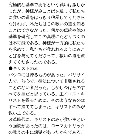
究極的な基準であるという戦いは激しか
ったが、神様がみことばを通して私たち
に救いの道をはっきり啓示してくださら
なければ、私たちはこの救いの道を知る
ことはできなかった。何かの伝統や他の
基準を研究してこの真理にたどりつくの
は不可能である。神様が一方的に私たち
を求めて、私たちが救われるようにみこ
とばを与えてくださって、救いの道を教
えてくださったのである。
⚫️キリストのみ
パウロには誇るものがあった。パリサイ
人で、熱心で、律法について非難される
ことのない者だった。しかし今はそのす
べてを損だと思っている。主イエス・キ
リストを得るために、そのようなものは
すべて捨ててしまった。キリストのみが
救い主である。
改革時代に、キリストのみが救い主とい
う強調があったのは、ローマカトリック
の教えの中に煉獄があったからである。