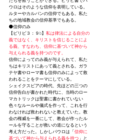
たちを救うことができる。ピリピ書でパ
ウロはそのような信仰を表明している。
ルターやカルバンの信仰でもある。私た
ちの地域教会の信仰基準でもある。
⚫️信仰のみ
【ピリピ３：９b】
私は律法による自分の
義ではなく、キリストを信じることによ
る義、すなわち、信仰に基づいて神から
与えられる義を持つのです。
信仰によってのみ義が与えられて、私た
ちはキリストにあって義とされる。ガラ
テヤ書やローマ書も信仰のみによって救
われることをテーマにしている。
シェイクスピアの時代、先ほどの三つの
信仰告白が書かれた時代に、当時のロー
マカトリックは聖書に書かれていない
色々なルールや儀式を作って、これを行
わなければ救われないと教えていた。教
会の権威を一番にして、教会が作ったル
ールを守ることが救いの道になるという
考え方だった。しかしパウロは「
信仰に
基づいて神から与えられる義を持つ
」と