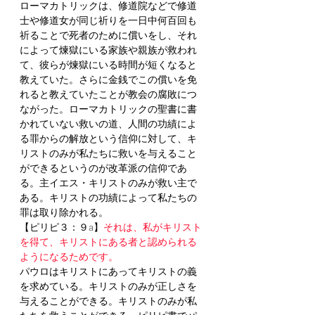
ローマカトリックは、修道院などで修道
士や修道女が同じ祈りを一日中何百回も
祈ることで死者のために償いをし、それ
によって煉獄にいる家族や親族が救われ
て、彼らが煉獄にいる時間が短くなると
教えていた。さらに金銭でこの償いを免
れると教えていたことが教会の腐敗につ
ながった。ローマカトリックの聖書に書
かれていない救いの道、人間の功績によ
る罪からの解放という信仰に対して、キ
リストのみが私たちに救いを与えること
ができるというのが改革派の信仰であ
る。主イエス・キリストのみが救い主で
ある。キリストの功績によって私たちの
罪は取り除かれる。
【ピリピ３：９a】
それは、私がキリスト
を得て、キリストにある者と認められる
ようになるためです。
パウロはキリストにあってキリストの義
を求めている。キリストのみが正しさを
与えることができる。キリストのみが私