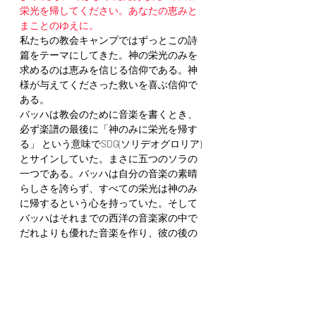
栄光を帰してください。あなたの恵みと
まことのゆえに。
私たちの教会キャンプではずっとこの詩
篇をテーマにしてきた。神の栄光のみを
求めるのは恵みを信じる信仰である。神
様が与えてくださった救いを喜ぶ信仰で
ある。
バッハは教会のために音楽を書くとき、
必ず楽譜の最後に「神のみに栄光を帰す
る」 という意味でSDG(ソリデオグロリア)
とサインしていた。まさに五つのソラの
一つである。バッハは自分の音楽の素晴
らしさを誇らず、すべての栄光は神のみ
に帰するという心を持っていた。そして
バッハはそれまでの西洋の音楽家の中で
だれよりも優れた音楽を作り、彼の後の
人たちはみんなバッハから学んでいた。
バッハ自身は神の栄光のみを求めて音楽
を作った。これは本当の信仰である。バ
ッハはルターの全集を2セットも持ってい
て、それを非常に熱心に読んでメモも残