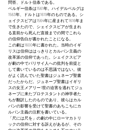
問答、ドルト信条である。
ベルギー信条は1561年。ハイデルベルグは
1563年、ドルトは1619年のものである。シ
ェイクスピアは1564年に産まれて1616年ま
で生きたので、シェイクスピアが生まれ
る直前から死んだ直後までの間でこれら
の信仰告白が書かれたことになる。
この劇は1600年に書かれた。当時のイギ
リスは信仰ははっきりとカルバン主義の
改革派の信仰であった。シェイクスピア
が劇の中でパリサイ人への批判を前提と
して書いているのは不思議ではない。彼
がよく読んでいた聖書はジュネーブ聖書
だったからだ。ジュネーブ聖書はイギリ
スの女王メアリー1世の迫害を逃れてジュ
ネーブに来たプロテスタントの神学者た
ちが翻訳したのものであり、彼らはカル
バンの影響を受けて聖書のあちこちにカ
ルバン主義の注釈を書いている。
「尺には尺を」の劇の中にローマカトリ
ックの信仰に対する訴えがあるが、その