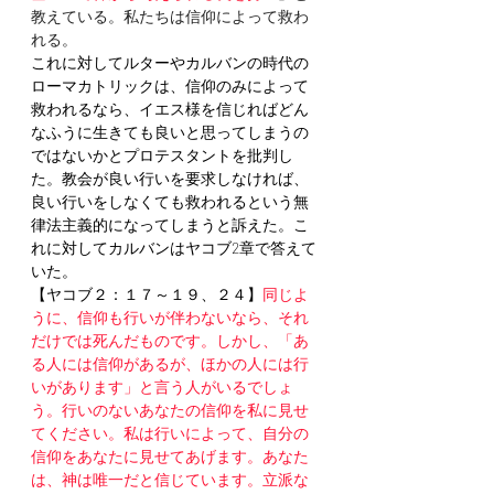
教えている。私たちは信仰によって救わ
れる。
これに対してルターやカルバンの時代の
ローマカトリックは、信仰のみによって
救われるなら、イエス様を信じればどん
なふうに生きても良いと思ってしまうの
ではないかとプロテスタントを批判し
た。教会が良い行いを要求しなければ、
良い行いをしなくても救われるという無
律法主義的になってしまうと訴えた。こ
れに対してカルバンはヤコブ2章で答えて
いた。
【ヤコブ２：１７～１９、２４】
同じよ
うに、信仰も行いが伴わないなら、それ
だけでは死んだものです。しかし、「あ
る人には信仰があるが、ほかの人には行
いがあります」と言う人がいるでしょ
う。行いのないあなたの信仰を私に見せ
てください。私は行いによって、自分の
信仰をあなたに見せてあげます。あなた
は、神は唯一だと信じています。立派な