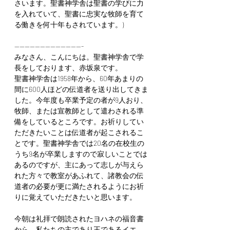
さいます。聖書神学舎は聖書の学びに力
を入れていて、聖書に忠実な牧師を育て
る働きを何十年もされています。)
---------------------------
みなさん、こんにちは。聖書神学舎で学
長をしております、赤坂泉です。
聖書神学舎は1958年から、60年あまりの
間に600人ほどの伝道者を送り出してきま
した。今年度も卒業予定の者が9人おり、
牧師、または宣教師として遣わされる準
備をしているところです。お祈りしてい
ただきたいことは伝道者が起こされるこ
とです。聖書神学舎では20名の在校生の
うち9名が卒業しますので寂しいことでは
あるのですが、主にあって志しが与えら
れた方々で教室があふれて、諸教会の伝
道者の必要が更に満たされるようにお祈
りに覚えていただきたいと思います。
今朝は礼拝で朗読されたヨハネの福音書
から、私たちの主であり王であるイエ