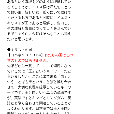
あるという真理をどのように理解してい
るでしょうか。イエス様は私たちにとっ
て救い主、親しい友、近くにいて助けて
くださるお方であると同時に、イエス・
キリストが王であると理解し、告白し、
その理解と告白に従って日々を歩んでい
るでしょうか。今朝はそんなことも加え
たいと思います。
⚫キリストの国
【ヨハネ１８：３６a】
わたしの国はこの
世のものではありません。
先ほどから一貫して、ここで問題になっ
ているのは「王」というキーワードだと
言いましたが、ここに出て来る「国」と
いうことばも王ということばと隣り合わ
せで、大切な真理を提示しているキーワ
ードです。王と国という二つの単語です
が、英語ですとキングとキングダム。英
語だと隣り合わせで関連していることが
よくわかります。日本語では王と王国と
理解した方がいいかもしれません。ギリ