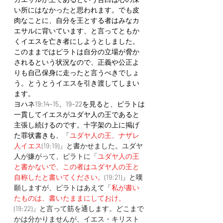
い所にはなかったと思われます。でも皮
肉なことに、自分を王とする者はみなカ
エサルに背いています、と言ってともか
くイエスを亡き者にしようとしました。
このままではピラトは自分の立場が脅か
されるという状況なので、正義や公正よ
りも自己保身に走ったと言うべきでしょ
う。とうとうイエスを引き渡してしまい
ます。
ヨハネ19:14~15、19~22を見ると、ピラトは
一貫してイエスがユダヤ人の王であると
主張し続けるのです。十字架の上に掲げ
た罪状書きも、「
ユダヤ人の王、ナザレ
人イエス
(19:19)」と書かせました。ユダヤ
人が嫌がって、ピラトに「
ユダヤ人の王
と書かないで、この者はユダヤ人の王と
自称したと書いてください。
(19:21)」と嘆
願しますが、ピラトはあえて「
私が書い
たものは、書いたままにしておけ。
(19:22)」と言って筋を通します。どこまで
かは分かりませんが、イエス・キリスト