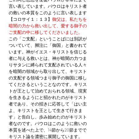
言い表しています。パウロはキリスト者
の救いの本質をこのように言い表します
【コロサイ１：１３】
御父は、私たちを
暗闇の力から救い出して、愛する御子の
ご支配の中に移してくださいました。 
この「ご支配」ということばには別訳が
ついていて、脚注に「御国」と書かれて
います。神がイエス・キリストを信じる
者に与える救いとは、神が暗闇の力つま
りサタンに縛られて支配されている人々
を暗闇の領域から取り出して、キリスト
の支配する領域つまり御子の御国に移し
てくださるということなのです。キリス
トが王として治めておられる領域、現実
を生きるようにと招かれたのがキリスト
者であり、その招きに応答して「はい主
よ、キリストを王として生きて行きま
す」と告白し、歩み始めたのがキリスト
者なのです。パウロはこのように救いの
本質を述べた上で、14節から20節までで
キリスト論を濃密に展開しています。