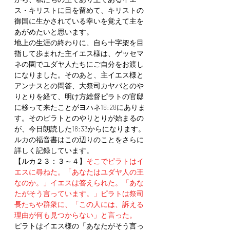
ス・キリストに目を留めて、キリストの
御国に生かされている幸いを覚えて主を
あがめたいと思います。
地上の生涯の終わりに、自ら十字架を目
指して歩まれた主イエス様は、ゲッセマ
ネの園でユダヤ人たちにご自分をお渡し
になりました。そのあと、主イエス様と
アンナスとの問答、大祭司カヤパとのや
りとりを経て、明け方総督ピラトの官邸
に移って来たことがヨハネ18:28にありま
す。そのピラトとのやりとりが始まるの
が、今日朗読した18:33からになります。
ルカの福音書はこの辺りのことをさらに
詳しく記録しています。
【ルカ２３：３～４】
そこでピラトはイ
エスに尋ねた。「あなたはユダヤ人の王
なのか。」イエスは答えられた。「あな
たがそう言っています。」ピラトは祭司
長たちや群衆に、「この人には、訴える
理由が何も見つからない」と言った。
ピラトはイエス様の「あなたがそう言っ