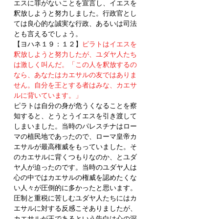
エスに罪がないことを宣言し、イエスを
釈放しようと努力しました。行政官とし
ては良心的な誠実な行政、あるいは司法
とも言えるでしょう。
【ヨハネ１９：１２】
ピラトはイエスを
釈放しようと努力したが、ユダヤ人たち
は激しく叫んだ。「この人を釈放するの
なら、あなたはカエサルの友ではありま
せん。自分を王とする者はみな、カエサ
ルに背いています。」
ピラトは自分の身が危うくなることを察
知すると、とうとうイエスを引き渡して
しまいました。当時のパレスチナはロー
マの植民地であったので、ローマ皇帝カ
エサルが最高権威をもっていました。そ
のカエサルに背くつもりなのか、とユダ
ヤ人が迫ったのです。当時のユダヤ人は
心の中ではカエサルの権威を認めたくな
い人々が圧倒的に多かったと思います。
圧制と重税に苦しむユダヤ人たちにはカ
エサルに対する反感こそありましたが、
カエサルが王であるという告白は心の深