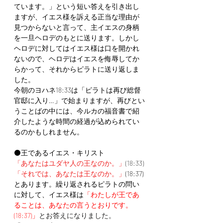
ています。」という短い答えを引き出し
ますが、イエス様を訴える正当な理由が
見つからないと言って、主イエスの身柄
を一旦ヘロデのもとに送ります。しかし
ヘロデに対してはイエス様は口を開かれ
ないので、ヘロデはイエスを侮辱してか
らかって、それからピラトに送り返しま
した。
今朝のヨハネ18:33は「ピラトは再び総督
官邸に入り…」で始まりますが、再びとい
うことばの中には、今ルカの福音書で紹
介したような時間の経過が込められてい
るのかもしれません。
⚫王であるイエス・キリスト
「
あなたはユダヤ人の王なのか。」
(18:33)
「それでは、あなたは王なのか。」
(18:37)
とあります。
繰り返されるピラトの問い
に対して、イエス様は
「わたしが王であ
ることは、あなたの言うとおりです。
(18:37)」
とお答えになりました。