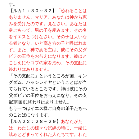
す。
【ルカ１：３０～３２】
「恐れることは
ありません、マリア。あなたは神から恵
みを受けたのです。見なさい。あなたは
身ごもって、男の子を産みます。その名
をイエスとつけなさい。その子は大いな
る者となり、いと高き方の子と呼ばれま
す。また、神である主は、彼にその父ダ
ビデの王位をお与えになります。彼はと
こしえにヤコブの家を治め、その
支配
に
終わりはありません。」
「その支配に」というところが国、キン
グダム、バッシレイヤということばが当
てられているところです。神は彼にその
父ダビデの王位をお与えになり、その支
配(御国)に終わりはありません。
もう一つはイエス様ご自身の弟子たちへ
のことばになります。
【ルカ２２：２８～２９】
あなたがた
は、わたしの様々な試練の時に、一緒に
踏みとどまってくれた人たちです。わた