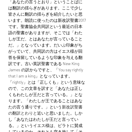
「あなたの言うとおり」
ということばに
は翻訳の揺らぎがあります。ここで少し
皆さんに翻訳の揺らぎを紹介したいと思
います。朗読に使ったのは新改訳聖書2017
です。聖書協会共同訳という最近の日本
語の聖書がありますが、そこでは「わた
しが王だ、とはあなたが言っていること
だ。」となっています。だいぶ印象がち
がっていて、共同訳の方はイエス様が回
答を保留しているような印象を与える翻
訳です。古い英訳聖書である New King 
James の訳からですと、「You say rightly 
that I am a king」となっています。
「rightly」とは「正しくも」という意味な
ので、この文章を訳すと「あなたは正し
くもわたしが王だと言っている。」とな
ります。「わたしが王であることはあな
たの言う通りです。」という
新改訳聖書
の翻訳とわりと
近いと思いました。しか
し「あなたはわたしが王だと言ってい
る。」というイエス様は、ピラトに賛成
しているのか、それとも突き放して「そ