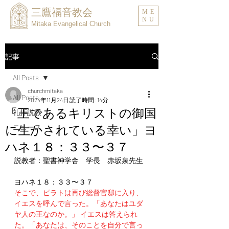
三鷹福音教会
ME
NU
Mitaka Evangelical Church
記事
All Posts
churchmitaka
All Posts
2024年11月24日
読了時間: 14分
「王であるキリストの御国
礼拝説教
に生かされている幸い」ヨ
ニュース
ハネ１８：３３〜３７
説教者：聖書神学舎　学長　赤坂泉先生
ヨハネ１８：３３〜３７
そこで、ピラトは再び総督官邸に入り、
イエスを呼んで言った。「あなたはユダ
ヤ人の王なのか。」 イエスは答えられ
た。「あなたは、そのことを自分で言っ