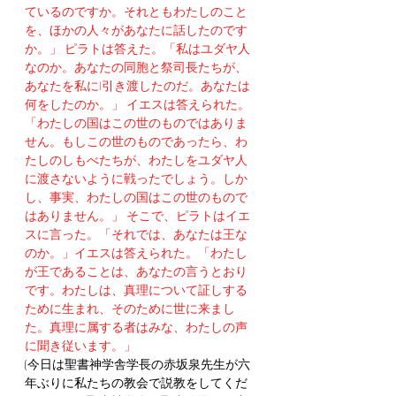
ているのですか。それともわたしのこと
を、ほかの人々があなたに話したのです
か。」 ピラトは答えた。「私はユダヤ人
なのか。あなたの同胞と祭司長たちが、
あなたを私にl引き渡したのだ。あなたは
何をしたのか。」 イエスは答えられた。
「わたしの国はこの世のものではありま
せん。もしこの世のものであったら、わ
たしのしもべたちが、わたしをユダヤ人
に渡さないように戦ったでしょう。しか
し、事実、わたしの国はこの世のもので
はありません。」 そこで、ピラトはイエ
スに言った。「それでは、あなたは王な
のか。」イエスは答えられた。「わたし
が王であることは、あなたの言うとおり
です。わたしは、真理について証しする
ために生まれ、そのために世に来まし
た。真理に属する者はみな、わたしの声
に聞き従います。」
(今日は聖書神学舎学長の赤坂泉先生が六
年ぶりに私たちの教会で説教をしてくだ