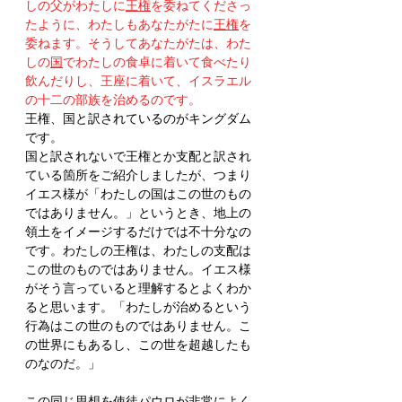
しの父がわたしに
王権
を委ねてくださっ
たように、わたしもあなたがたに
王権
を
委ねます。そうしてあなたがたは、わた
しの
国
でわたしの食卓に着いて食べたり
飲んだりし、王座に着いて、イスラエル
の十二の部族を治めるのです。
王権、国と訳されているのがキングダム
です。
国と訳されないで王権とか支配と訳され
ている箇所をご紹介しましたが、つまり
イエス様が「わたしの国はこの世のもの
ではありません。」というとき、地上の
領土をイメージするだけでは不十分なの
です。わたしの王権は、わたしの支配は
この世のものではありません。イエス様
がそう言っていると理解するとよくわか
ると思います。「わたしが治めるという
行為はこの世のものではありません。こ
の世界にもあるし、この世を超越したも
のなのだ。」
この同じ思想を使徒パウロが非常によく