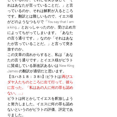
れはあなたが言っていることだ。」と言
っているのか、それは解釈が入るところ
です。翻訳とは難しいもので、イエス様
がどのようなつもりで「You say that I am 
a king.」とおっしゃったのか、受け止め方
によってちがってしまいます。「あなた
の言う通りです。」なのか「それはあな
たが言っていることだ。」と言って突き
放すのか。
この文章の流れからすると、私は「あな
たの言う通りです」とイエス様がピラト
に賛成している
新改訳あるいは New King 
James の翻訳が適切だと思います。
【ヨハネ１８：３８b】(ピラトは)
再びユ
ダヤ人たちのところに出て行って、彼ら
に言った。「私はあの人に何の罪も認め
ない。…」
ピラトは何とかしてイエスを釈放しよう
と努力しました。イエスに何の罪も認め
ないというのがピラトの評価、評定であ
りました。