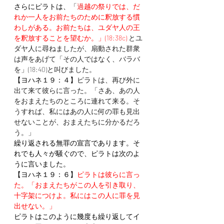
さらにピラトは、
「
過
越の祭りでは、だ
れか一人をお前たちのために釈放する慣
わしがある。お前たちは、ユダヤ人の王
を釈放することを望むか。」(18:38c)
 とユ
ダヤ人に尋ねましたが、扇動された群衆
は声をあげて「その人ではなく、バラバ
を」(18:40)と叫びました。
【ヨハネ１９：４】
ピラトは、再び外に
出て来て彼らに言った。「さあ、あの人
をおまえたちのところに連れて来る。そ
うすれば、私にはあの人に何の罪も見出
せないことが、おまえたちに分かるだろ
う。」 
繰り返される無罪の宣言であります。そ
れでも人々が騒ぐので、ピラトは次のよ
うに言いました。
【ヨハネ１９：６】
ピラトは彼らに言っ
た。「おまえたちがこの人を引き取り、
十字架につけよ。私にはこの人に罪を見
出せない。」
ピラトはこのように幾度も繰り返してイ