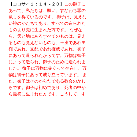
【コロサイ１：１４～２０】
この御子に
あって、私たちは、贖い、すなわち罪の
赦しを得ているのです。 御子は、見えな
い神のかたちであり、すべての造られた
ものより先に生まれた方です。 なぜな
ら、天と地にあるすべてのものは、見え
るものも見えないものも、王座であれ主
権であれ、支配であれ権威であれ、御子
にあって造られたからです。万物は御子
によって造られ、御子のために造られま
した。 御子は万物に先立って存在し、万
物は御子にあって成り立っています。 ま
た、御子はそのからだである教会のかし
らです。御子は初めであり、死者の中か
ら最初に生まれた方です。こうして、す
べてのことにおいて第一の者となられま
した。 なぜなら神は、ご自分の満ち満ち
たものをすべて御子のうちに宿らせ、 そ
の十字架の血によって平和をもたらし、
御子によって、御子のために万物を和解
させること、すなわち、地にあるものも