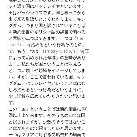
シャ語で国はバッシレイヤといいます。
王はバッシレウスです。同じ根っこから
出て来る単語だとよくわかります。キン
グダム、つまり国と訳されていることば
を新約聖書のギリシャ語の辞書で調べる
と意味が二つ出てきます。一つは「the 
act of ruling 治めるという行為そのもの」
で、もう一つは「territory ruled by a king 王
によって治められた領域」の意味があり
ます。私たちが国ということばを見る
と、つい領土や領域をイメージしてしま
いますが、ここで言われている国、キン
グダム、バッシレイヤということばはむ
しろ治めるという行為だというように、
少し理解を広めていただきたいと思いま
す。
この「国」ということばは新約聖書に160
回以上出て来ます。そのうちの90%は国
と訳されますが、少数のそうではないこ
とばがあるので紹介したいと思います。
一つはマリアに対する受胎告知の場面で