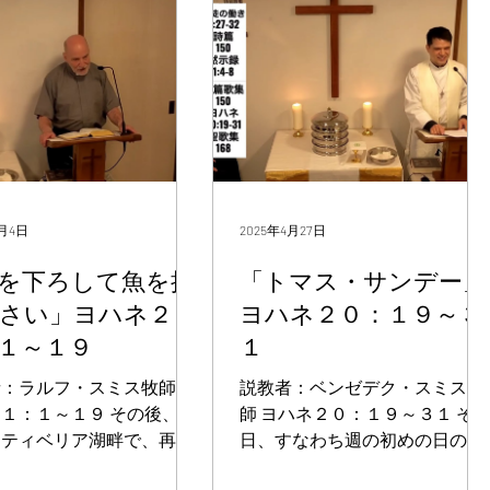
を許すなら、その人の罪は
の方のことです。私自身もこの
れます。許さずに残すな
方を知りませんでした。しか
のまま残ります。」 今日
し、私が来て水でバプテスマを
スター（復活祭）の2週目
授けているのは、この方がイス
曜日、復活祭後の最初の主
ラエルに明らかにされるためで
す。この日はよく「トマス
す。」 そして、ヨハネはこのよ
（トマスの日曜日）」と言
うに証しした。「御霊が鳩のよ
ます。毎年この日に、イエ
うに天から降って、この方の上
がトマスの疑いをすべて取
にとどまるのを私は見ました。
5月4日
2025年4月27日
かれた素晴らしいストーリ
私自身もこの方を知りませんで
むからです。 私は聖書の
した。しかし、水でバプテスマ
を下ろして魚を捕
「トマス・サンデー」
番好きなストーリーを一つ
を授けるようにと私を遣わした
さい」ヨハネ２
ヨハネ２０：１９～３
選ぶことはできませんが、
方が、私に言われました。『御
１～１９
１
トマスの話は間違いなく大
霊が、ある人の上に降って、そ
ストーリーの1つです。そ
の上にとどまるのをあなたが見
：ラルフ・スミス牧師 ヨ
説教者：ベンゼデク・スミス牧
のに、今日はあえてそのト
たら、その人こそ、聖霊によっ
１：１～１９ その後、イ
師 ヨハネ２０：１９～３１ そ
の話はせず、その直前に起
てバプテスマを授ける者であ
はティベリア湖畔で、再び
日、すなわち週の初めの日の夕
出来事について話したいと
る。』 私はそれを見ました。そ
たちにご自分を現された。
方、弟子たちがいたところで
す。 トマスが出てくる
れで、この方が神の子であると