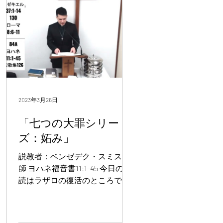
2023年3月26日
「七つの大罪シリー
ズ：妬み」
説教者：ベンゼデク・スミス牧
師 ヨハネ福音書11:1-45 今日の朗
読はラザロの復活のところでし
た。少しづつイースターが近づ
いて来る感じがします。 今日は
四旬節の第五主日です。それで