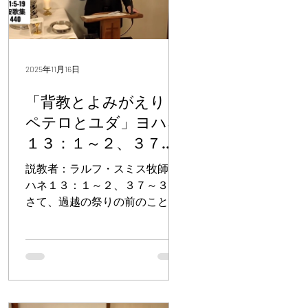
2025年11月16日
「背教とよみがえり：
ペテロとユダ」ヨハネ
１３：１～２、３７～
３８
説教者：ラルフ・スミス牧師 ヨ
翌
ハネ１３：１～２、３７～３８
さて、過越の祭りの前のこと、
イエスは、この世を去って父の
みもとに行く、ご自分の時が来
たことを知っておられた。そし
て、世にいるご自分の者たちを
愛してきたイエスは、彼らを最
後まで愛された。 夕食の間のこ