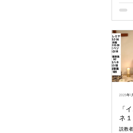
現さ
前、
シモ
何が
れる
深く
身の
たら
たち
受け
子が同
も、
2025年
「イ
ネ１
説教