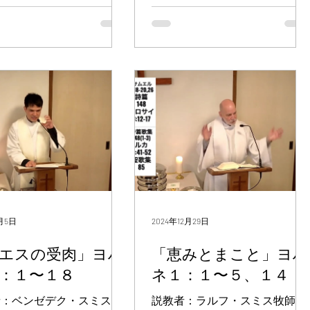
れた次第はこうであった。
は、ユダヤ人を恐れて戸に鍵が
今日読んだヨハネの箇所に
証しをしているのです。」 その
ン・ペテロ、デドモと呼ば
かけられていた。すると、イエ
あったでしょうか。あまり
翌日、ヨハネは再び二人の弟子
トマス、ガリラヤのカナ出
スが来て彼らの真ん中に立ち、
考えずに読むと、もしかし
とともに立っていた。そしてイ
ナタナエル、ゼベダイの子
こう言われた。「平安があなた
通り過ぎてしまい、衝撃を
エスが歩いて行かれるのを見
、そして、ほかに二人の弟
がたにあるように。」こう言っ
ないかもしれません。で
て、「見よ、神の子羊」と言っ
じところにい...
て、イエスは手と脇腹...
ここには実はとても衝
た。二人の弟子は、彼がそう言
うのを
1月5日
2024年12月29日
エスの受肉」ヨハ
「恵みとまこと」ヨハ
：１〜１８
ネ１：１〜５、１４
者：ベンゼデク・スミス牧
説教者：ラルフ・スミス牧師 ヨ