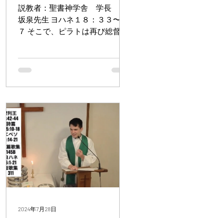
３〜３７
説教者：聖書神学舎 学長 赤
坂泉先生 ヨハネ１８：３３〜３
７ そこで、ピラトは再び総督官
邸に入り、イエスを呼んで言っ
た。「あなたはユダヤ人の王な
のか。」 イエスは答えられた。
「あなたは、そのことを自分で
言っているのですか。それとも
わたしのことを、ほかの人々が
あなたに話したの...
2024年7月28日