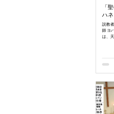
「聖
ハネ
説教
師 ヨ
は、
ンで
べる
して
世の
肉です
ちは
自分の