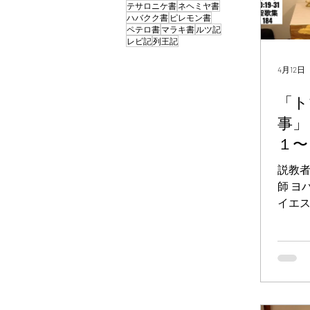
テサロニケ書
ネヘミヤ書
ハバクク書
ピレモン書
ペテロ書
マラキ書
ルツ記
レビ記
列王記
4月12日
「ト
事」
１〜
説教
師 ヨ
イエ
「平
に。
に、
す。
を吹
を受