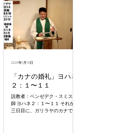
と、悪魔はすでにシモンの子イ
スカリオテのユダの心に、イエ
スを裏切ろうという思いを入れ
ていた。… ペテロはイエスに言
った。「主よ、なぜ今ついて行
けないのですか。あなたのため
なら、いのちも捨てます。」 イ
エスは答えられた。「わたしの
ためにいのちも捨てるのです
2025年1月19日
か。まことに、まことに、あな
たに言います。鶏が鳴くまで
「カナの婚礼」ヨハネ
に、あなたは三度わたしを知ら
２：１〜１１
ないと言います。」 今日はこの
説教者：ベンゼデク・スミス牧
二つの箇所を考えるために四つ
師 ヨハネ２：１〜１１ それから
の観点から見てみようと思う。
三日目に、ガリラヤのカナで婚
１、イエス様と十二弟子 明白で
の
礼があり、そこにイエスの母が
簡単なことであるが、イエスに
いた。 イエスも弟子たちも、そ
十二弟子がいた。 十二弟子は新
の婚礼に招かれていた。 ぶどう
しいイスラエルの土台である。