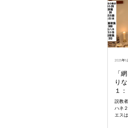
の罪
許さ
ら、そ
はイー
の日
日で
主日
われ
ス様
2025年
り除
ーを読
「網
中で1
りな
だけ
１：
この
好きな
説教者
れな
ハネ２
マス
エス
きた
弟子
思いま