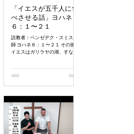
「イエスが五千人に食
べさせる話」ヨハネ
６：１〜２１
説教者：ベンゼデク・スミス牧
師 ヨハネ６：１〜２１ その後、
イエスはガリラヤの湖、すなわ
ち、ティベリアの湖の向こう岸
に行かれた。大勢の群衆がイエ
スについて行った。イエスが病
人たちになさっていたしるしを
見たからであった。イエスは山
に登り、弟子たちとともにそこ
に座られた。ユダヤ...