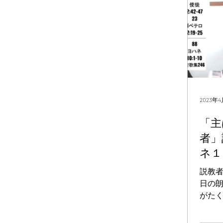
がとも
2023年
「主
者」
ネ１
説教者
日の
がた
篇もそ
教会