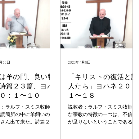
におられなけ...
4月30日
2023年4月9日
は羊の門、良い牧
「キリストの復活と証
詩篇２３篇、ヨハ
人たち」ヨハネ２０：
０：１〜１０
１〜１８
：ラルフ・スミス牧師 今
説教者：ラルフ・スミス牧師 変
朗読箇所の中に羊飼いの話
な宗教の特徴の一つは、不信仰
くさん出て来た。詩篇２３
が足りないということである。
の一つである。 私たちの
つまり、変な宗教を信じている
の前に、ヘブル語から忠実
人は、信じてはいけないと教え