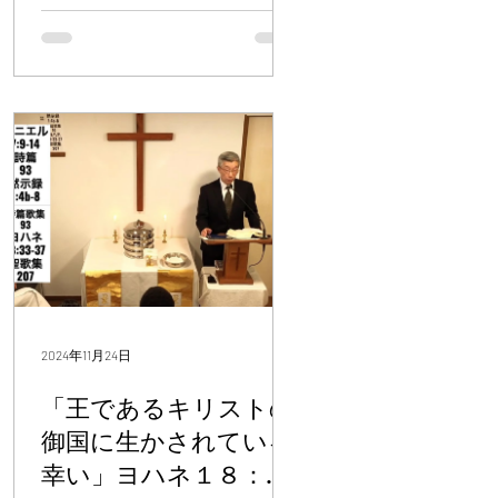
酒がなくなると、母はイエスに
旧約聖書の教えから続いている
向かって「ぶどう酒がありませ
ので、旧約聖書を理解するため
ん」と言った。...
にイエス様と弟子たちのことを
理解しなければならないし、イ
エス様と弟子たちのことを理解
するために旧約聖書を
2024年11月24日
「王であるキリストの
御国に生かされている
幸い」ヨハネ１８：３