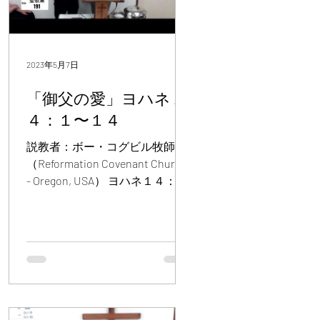
2023年5月7日
「御父の愛」ヨハネ１
４：１〜１４
説教者：ボー・コグビル牧師
（Reformation Covenant Church
- Oregon, USA） ヨハネ１４：
１〜１４ あなたがたは心を騒が
せてはなりません。神を信じ、
またわたしを信じなさい。 わた
しの父の家には住む所がたくさ
んあります。そうでなかった
ら、あ...