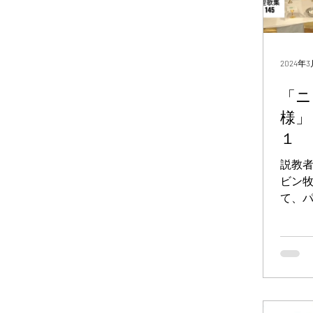
2024年3
「ニ
様」
１
説教
ビン牧
て、
デモ
ヤ人の
が、
った
たが
であ