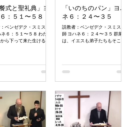
餐式と聖礼典」ヨ
「いのちのパン」ヨハ
６：５１〜５８
ネ６：２４〜３５
者：ベンゼデク・スミス牧
説教者：ベンゼデク・スミス牧
ハネ６：５１〜５８ わたし
師 ヨハネ６：２４〜３５ 群衆
天から下って来た生けるパ
は、イエスも弟子たちもそこに
す。だれでもこのパンを食
いないことを知ると、自分たち
なら、永遠に生きます。そ
もそれらの小舟に乗り込んで、
、わたしが与えるパンは、
イエスを捜しにカペナウムに向
いのちのための、わたしの
かった。 そして、湖の反対側で
。」 それで、ユダヤ人た
イエスを見つけると、彼らはイ
、「この人は、どうやって
エスに言った。「先生、いつこ
肉を、私た...
こにおいでになった...