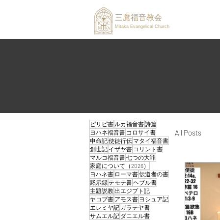
三鷹福音教会
Mitaka Evangelical Church
ピリピ書
ルカ福音書
詩篇
All Posts
ヨハネ福音書
コロサイ書
申命記
使徒行伝
マタイ福音書
創世記
イザヤ書
コリント書
マルコ福音書
七つの大罪
家庭について（2026）
ヨハネ書
ローマ書
伝道者の書
黙示録
テモテ書
ヘブル書
主題説教
出エジプト記
ヤコブ書
アモス書
ヨシュア記
エレミヤ記
ガラテヤ書
サムエル記
ダニエル書