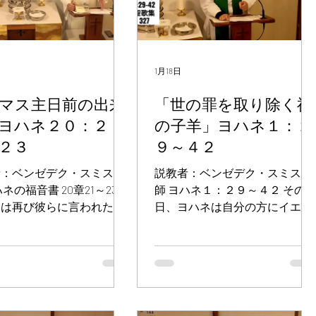
1月18日
マス主日前の出来
「世の罪を取り除く神
ヨハネ２０：２
の子羊」ヨハネ１：２
２３
９～４２
者：ベンゼデク・スミス牧
説教者：ベンゼデク・スミス牧
ハネの福音書 20章21～23節
師 ヨハネ１：２９～４２ その
スは再び彼らに言われた。
日、ヨハネは自分の方にイエス
安があなた方にあるよう
が来られるのを見て言った。
父が私を使わされたよう
「見よ、世の罪を取り除く神の
私もあなた方を使わしま
子羊。『私の後に一人の人が来
」こう言ってから彼らに息
られます。その方は私にまさる
きかけて言われた。「精霊
方です。私より先におられたか
けなさい。あなた方が誰か
らです』と私が言ったのは、こ