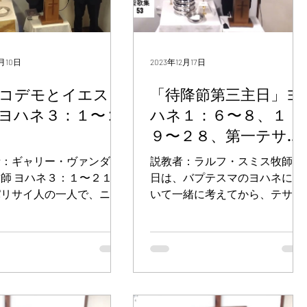
月10日
2023年12月17日
コデモとイエス
「待降節第三主日」ヨ
ヨハネ３：１〜２
ハネ１：６〜８、１
９〜２８、第一テサロ
ニケ５：１６〜２４
者：ギャリー・ヴァンダー
説教者：ラルフ・スミス牧師 今
師 ヨハネ３：１〜２１ さ
日は、バプテスマのヨハネにつ
パリサイ人の一人で、ニコ
いて一緒に考えてから、テサロ
という名の人がいた。ユダ
ニケ人への手紙を通してパウロ
議員であった。 この人
の信仰を学びたいと思う。 ヨハ
夜、イエスのもとに来て言
ネ１：６〜８、１９〜２８ 神か
。「先生。私たちは、あな
ら遣わされた一人の人が現れ
神のもとから来られた教師
た。その名はヨハネであっ
ることを知っています。神
た。...