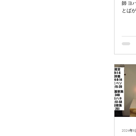
師 ヨ
とば
もに
た。 
におら
この
れた
でき
た。...
2024年8