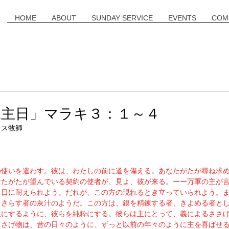
HOME
ABOUT
SUNDAY SERVICE
EVENTS
COM
二主日」マラキ３：１～４
ミス牧師
の使いを遣わす。彼は、わたしの前に道を備える。あなたがたが尋ね求
なたがたが望んでいる契約の使者が、見よ、彼が来る。ーー万軍の主が
る日に耐えられよう。だれが、この方の現れるとき立っていられよう。
をさらす者の灰汁のようだ。この方は、銀を精錬する者、きよめる者と
銀にするように、彼らを純粋にする。彼らは主にとって、義によるささ
ささげ物は、昔の日々のように、ずっと以前の年々のように主を喜ばせ