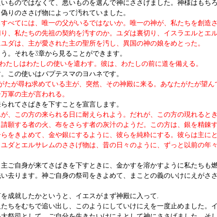
良いものではなくて、悪いものを選んで神にささげました。神様はもち
と偽りのささげ物によって汚れていました。
ちすべてには、唯一の父がいるではないか。唯一の神が、私たちを創造
切り、私たちの先祖の契約を汚すのか。ユダは裏切り、イスラエルとエ
にユダは、主が愛された主の聖所を汚し、異国の神の娘をめとった。
う。それを3章から見ることができます。
わたしはわたしの使いを遣わす。彼は、わたしの前に道を備える。
す。この使いはバプテスマのヨハネです。
がたが尋ね求めている主が、突然、その神殿に来る。あなたがたが望ん
ー万軍の主が言われる。
来られてさばきを下すことを宣言します。
れが、この方の来られる日に耐えられよう。だれが、この方の現れると
、請願する者の火、布をさらす者の灰汁のようだ。この方は、銀を精錬
子らをきよめて、金や銀にするように、彼らを純粋にする。彼らは主に
。ユダとエルサレムのささげ物は、昔の日々のように、ずっと以前の年
り主ご自身が来てさばきを下すときに、金かすを溶かすように私たちも
洗い去ります。神ご自身の祭司をきよめて、まことの義のいけにえがさ
を成就したかというと、イエスがまず神殿に入って,
人たちをむちで追い出し、このようにしていけにえを一度止めました。
い大祭司として、ご自分を生きたいけにえとして神にささげました。そ