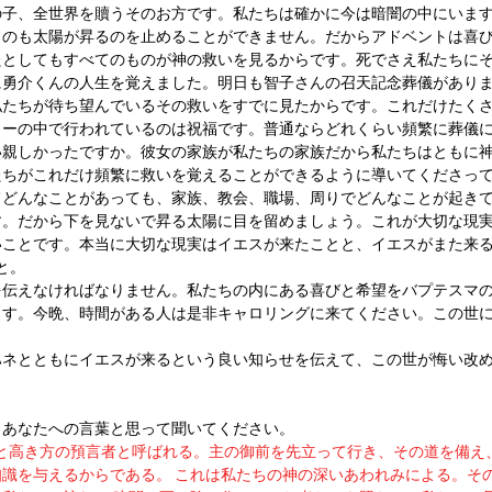
の子、全世界を贖うそのお方です。私たちは確かに今は暗闇の中にいま
ものも太陽が昇るのを止めることができません。だからアドベントは喜
たとしてもすべてのものが神の救いを見るからです。死でさえ私たちに
に勇介くんの人生を覚えました。明日も智子さんの召天記念葬儀があり
私たちが待ち望んでいるその救いをすでに見たからです。これだけたく
ィーの中で行われているのは祝福です。普通ならどれくらい頻繁に葬儀
い親しかったですか。彼女の家族が私たちの家族だから私たちはともに
たちがこれだけ頻繁に救いを覚えることができるように導いてくださっ
てどんなことがあっても、家族、教会、職場、周りでどんなことが起き
す。だから下を見ないで昇る太陽に目を留めましょう。これが大切な現
いことです。本当に大切な現実はイエスが来たことと、イエスがまた来
と。
を伝えなければなりません。私たちの内にある喜びと希望をバプテスマ
ます。今晩、時間がある人は是非キャロリングに来てください。この世
ハネとともにイエスが来るという良い知らせを伝えて、この世が悔い改
、あなたへの言葉と思って聞いてください。
いと高き方の預言者と呼ばれる。主の御前を先立って行き、その道を備え
識を与えるからである。 これは私たちの神の深いあわれみによる。そ