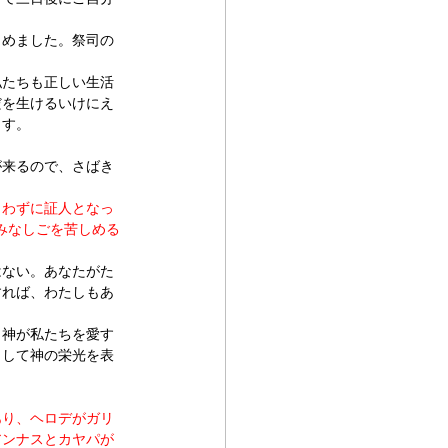
よめました。祭司の
私たちも正しい生活
だを生けるいけにえ
ます。
が来るので、さばき
らわずに証人となっ
みなしごを苦しめる
はない。あなたがた
すれば、わたしもあ
。神が私たちを愛す
として神の栄光を表
。
あり、ヘロデがガリ
アンナスとカヤパが