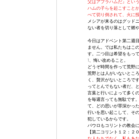
父はアブラハムだ』とい
ハムの子らを起こすことが
べて切り倒されて、火に投
メシアが来るのはグッドニ
ない者を切り落として燃
今日はアドベント第二週目
ません。では私たちはこ
す。二つ目は希望をもっ
1、悔い改めること。
どうぞ時間を作って荒野
荒野とは人がいないとこ
く、贅沢がないところで
ってとんでもない者だ、
言葉と行いによって多く
を毎週言っても無駄です
て、どの思いが罪深かっ
行いを思い起こして、そ
犯しているからです。
パウロもコリントの教会
【第二コリント１２：２
な人たちでなく、私もあ