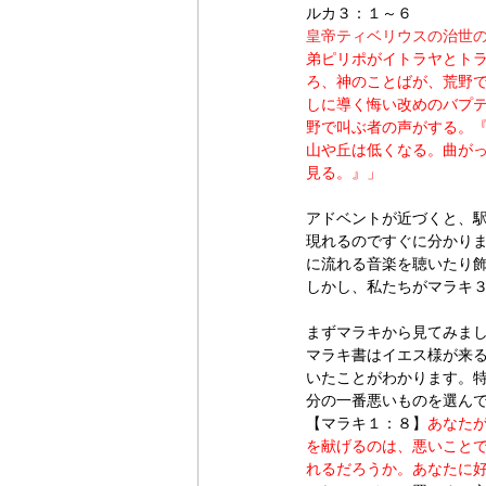
ルカ３：１～６
皇帝ティベリウスの治世
弟ピリポがイトラヤとト
ろ、神のことばが、荒野
しに導く悔い改めのバプテ
野で叫ぶ者の声がする。『
山や丘は低くなる。曲がっ
見る。』」 
アドベントが近づくと、
現れるのですぐに分かり
に流れる音楽を聴いたり
しかし、私たちがマラキ
まずマラキから見てみま
マラキ書はイエス様が来る
いたことがわかります。
分の一番悪いものを選ん
【マラキ１：８】
あなた
を献げるのは、悪いこと
れるだろうか。あなたに