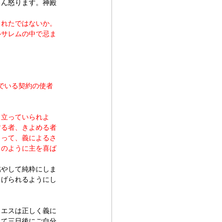
ろん怒ります。神殿
されたではないか。
ルサレムの中で忌ま
でいる契約の使者
き立っていられよ
する者、きよめる者
とって、義によるさ
々のように主を喜ば
燃やして純粋にしま
さげられるようにし
イエスは正しく義に
して三日後にご自分