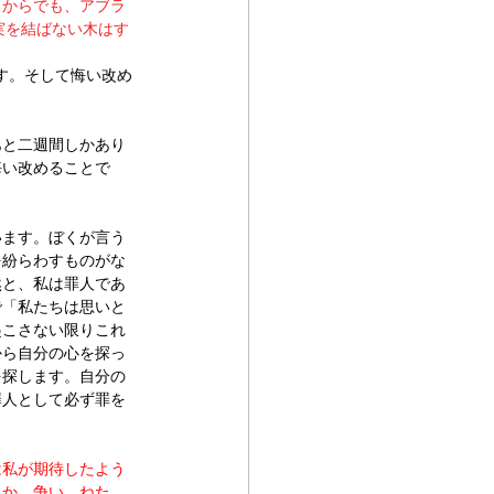
ろからでも、アブラ
実を結ばない木はす
す。そして悔い改め
あと二週間しかあり
悔い改めることで
います。ぼくが言う
を紛らわすものがな
然と、私は罪人であ
で「私たちは思いと
起こさない限りこれ
から自分の心を探っ
を探します。自分の
罪人として必ず罪を
は私が期待したよう
うか。争い、ねた