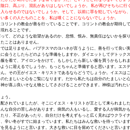
陰口、高ぶり、混乱がありはしないでしょうか。 私が再びそちらに行
じ入らせるのではないでしょうか。そして、以前に罪を犯していながら
ない多くの人たちのことを、私は嘆くことにならないでしょうか。
はコリントの教会が善を行っていることです。コリントの教会が期待し
に現れることです。
探って、どのような欲望があるのか、怠惰、恨み、無責任はないかを探
ったことはありません。
けでは足りません。バプテスマのヨハネが言うように、善を行って良い
夫に会うとしたらどのような準備をしますか。ダイエットしてデトック
い服を着て、アイロンをかけて、もしかしたら新しい服を買うかもしれ
のように迎えるでしょうか。もっとちゃんと準備すると思います。エス
せん。その王がイエス・キリストであるならどうでしょうか。イエスは
ちのたましいと心をご覧になります。だから私たちは自分のたましいと
を神が喜ぶ良いそなえ物としてささげることができます。神様は汚れた
しょう。
支配されていましたが、そこにイエス・キリストが王として来られまし
みんな自分の苦しみがあります。病気の人もいるし、愛する人が病気か
ったり、不正があったり、自分だけを考えずもっと広く見ればウクライ
て、辛い冬がすでに始まっています。私たちはみんな救いを待っていま
宙を見るようにと言います。大きな救いに目を留めてくださいと言いま