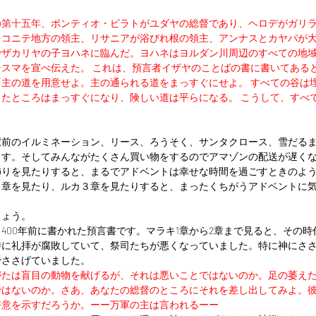
の第十五年、
ポンティオ・ピラトがユダヤの総督であり、ヘロデがガリ
ラコニテ地方の領主、リサニアが浴びれ根の領主、アンナスとカヤパが
でザカリヤの子ヨハネに臨んだ。ヨハネはヨルダン川周辺のすべての地
スマを宣べ伝えた。 これは、預言者イザヤのことばの書に書いてある
主の道を用意せよ。主の通られる道をまっすぐにせよ。 すべての谷は
たところはまっすぐになり、険しい道は平らになる。 こうして、すべ
駅前のイルミネーション、リース、ろうそく、サンタクロース、雪だる
ます。そしてみんながたくさん買い物をするのでアマゾンの配送が遅く
飾りを見たりすると、まるでアドベントは幸せな時間を過ごすときのよ
３章を見たり、ルカ３章を見たりすると、まったくちがうアドベントに
しょう。
400年前に書かれた預言書です。マラキ1章から2章まで見ると、その
特に礼拝が腐敗していて、祭司たちが悪くなっていました。特に神にさ
でささげていました。
がたは盲目の動物を献げるが、それは悪いことではないのか。足の萎え
ではないのか。さあ、あなたの総督のところにそれを差し出してみよ。
好意を示すだろうか。ーー万軍の主は言われるーー