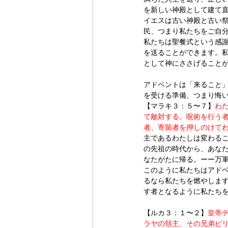
を新しい神殿として建て
イエスは古い神殿と古い
民、つまり私たちをご自
私たちは聖餐式という感
を送ることができます。
として神にささげること
アドベントは「来ること
を受ける準備、つまり悔
【マラキ３：５〜７】
わ
て敵対する。呪術を行う者
者、寄留者を押しのけて
主であるわたしは変わる
の先祖の時代から、あな
なたがたに帰る。ーー万
このように私たちはアド
るなら私たちを燃やしま
す者となるように私たち
【ルカ３：１〜２】
皇帝
ラヤの領主、その兄弟ピ