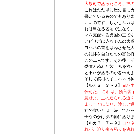
大祭司であったころ、神
これはただ単に歴史書に
書いているものでもあり
いいのです。しかしルカ
れは単なる名前ではなく
マを支配する異国の王で
とピリポは赤ちゃんの大
ヨハネの首をはねさせた
の礼拝を自分たちの富と
この二人です。その後、
恐怖と恐れと苦しみを抱
と不正があるのかを伝え
そして祭司の子ヨハネは
【ルカ３：３〜６】
ヨハ
伝えた。 これは、預言者
意せよ。主の通られる道を
まっすぐになり、険しい道
神の救いとは、決してハ
子なのかは次の節にあり
【ルカ３：７～９】
ヨハ
れが、迫り来る怒りを逃れ