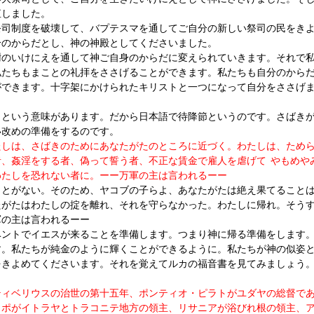
直しました。
祭司制度を破壊して、バプテスマを通してご自分の新しい祭司の民をき
分のからだとし、神の神殿としてくださいました。
謝のいけにえを通して神ご自身のからだに変えられていきます。それで
私たちもまことの礼拝をささげることができます。私たちも自分のから
ができます。十字架にかけられたキリストと一つになって自分をささげ
」という意味があります。だから日本語で待降節というのです。さばき
い改めの準備をするのです。
たしは、さばきのためにあなたがたのところに近づく。わたしは、ため
、姦淫をする者、偽って誓う者、不正な賃金で雇人を虐げて  やもめや
わたしを恐れない者に。ーー万軍の主は言われるーー
ことがない。そのため、ヤコブの子らよ、あなたがたは絶え果てること
たがたはわたしの掟を離れ、それを守らなかった。わたしに帰れ。そう
軍の主は言われるーー
ベントでイエスが来ることを準備します。つまり神に帰る準備をします
す。私たちが純金のように輝くことができるように。私たちが神の似姿
をきよめてくださいます。それを覚えてルカの福音書を見てみましょう
ティベリウスの治世の第十五年、ポンティオ・ピラトがユダヤの総督で
リポがイトラヤとトラコニテ地方の領主、リサニアが浴びれ根の領主、