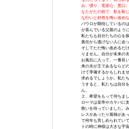
み、憤り、党派心、悪口、
なたがたの前で、私を恥
な行いと好色を悔い改め
パウロが期待しているの
が喜んでいる父親のよう
私たちも自分たちの心を
責任から逃げない人に会
そしてただ悔い改めるだ
りません。自分が未来の
お風呂に入って、一番良
来の夫が王であるならど
けて準備するかもしれま
求めるでしょうか。私た
うすると、私たちは自分
ん。
２、希望をもって待ちま
ローマは皇帝やカヤパに
救いを待っていました。
レスがあったり孤独があ
で何年も苦しめられてい
トの時に神様は大きな宇