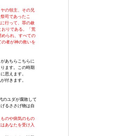
ラヤの領主、その兄
大祭司であったこ
域に行って、罪の赦
とおりである。「荒
埋められ、すべての
ての者が神の救いを
まがあちらこちらに
なります。この時期
うに思えます。
気が付きます。
時代のユダが腐敗して
さげるささげ物は自
たものや病気のもの
彼はあなたを受け入