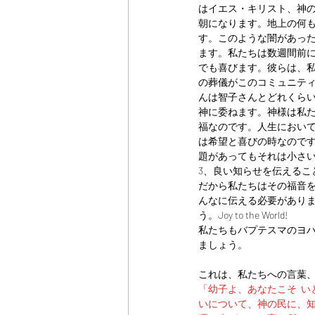
はイエス・キリスト、神
朝になります。地上の何
す。このような闇があっ
ます。私たちは数週間前
でも喜びます。彼らは、
の葬儀がこのコミュニテ
んは智子さんとどれくら
神に委ねます。神様は私
福なのです。人生におい
は希望と喜びの時なので
題があってもそれは小さ
3、良い知らせを伝えるこ
だから私たちはその福音
んなに伝える必要があり
う。Joy to the World!　
私たちもバプテスマのヨ
ましょう。
これは、私たちへの言葉
「幼子よ、あなたこそ  
いについて、神の民に、知