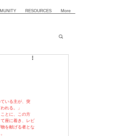
MUNITY
RESOURCES
More
めている主が、突
言われる。」
まことに、この方
して座に着き、レビ
げ物を献げる者とな
る。