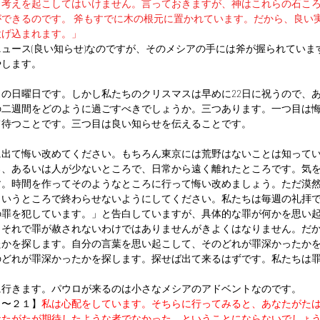
う考えを起こしてはいけません。言っておきますが、神はこれらの石こ
できるのです。 斧もすでに木の根元に置かれています。だから、良い
げ込まれます。」 
ュース(良い知らせ)なのですが、そのメシアの手には斧が握られていま
やします。
の日曜日です。しかし私たちのクリスマスは早めに22日に祝うので、
の二週間をどのように過ごすべきでしょうか。三つあります。一つ目は
て待つことです。三つ目は良い知らせを伝えることです。
に出て悔い改めてください。もちろん東京には荒野はないことは知って
ろ、あるいは人が少ないところで、日常から遠く離れたところです。気
す。時間を作ってそのようなところに行って悔い改めましょう。ただ漠
というところで終わらせないようにしてください。私たちは毎週の礼拝
の罪を犯しています。」と告白していますが、具体的な罪が何かを思い
。それで罪が赦されないわけではありませんがきよくはなりません。だ
たかを探します。自分の言葉を思い起こして、そのどれが罪深かったか
のどれが罪深かったかを探します。探せば出て来るはずです。私たちは
に行きます。パウロが来るのは小さなメシアのアドベントなのです。
０〜２１】
私は心配をしています。そちらに行ってみると、あなたがた
なたがたが期待したような者でなかった、ということにならないでしょ