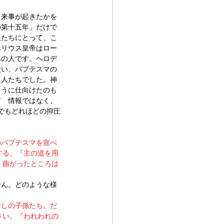
出来事が起きたかを
の第十五年」だけで
人たちにとって、こ
ベリウス皇帝はロー
あの人です。ヘロデ
使い、バプテスマの
た人たちでした。神
ように仕向けたのも
前　情報ではなく、
でもどれほどの抑圧
のバプテスマを宣べ
する。『主の道を用
。曲がったところは
せん。どのような様
むしの子孫たち。だ
さい。『われわれの