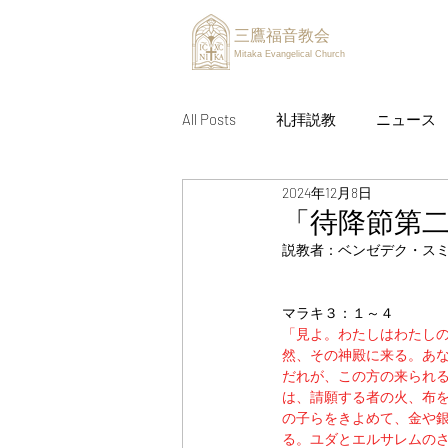
三鷹福音教会
Mitaka Evangelical Church
All Posts
礼拝説教
ニュース
2024年12月8日
「待降節第
説教者：ベンゼデク・ス
マラキ３：１～４
「見よ。わたしはわたし
然、その神殿に来る。あ
だれが、この方の来られ
は、請願する者の火、布
の子らをきよめて、金や
る。ユダとエルサレムの