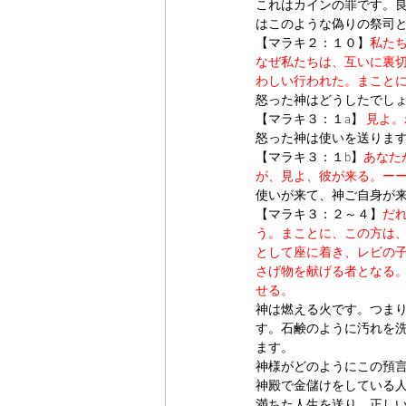
これはカインの罪です。
はこのような偽りの祭司
【マラキ２：１０】
私た
なぜ私たちは、互いに裏
わしい行われた。まこと
怒った神はどうしたでしょ
【マラキ３：１a】
見よ。
怒った神は使いを送りま
【マラキ３：１b】
あなた
が、見よ、彼が来る。ー
使いが来て、神ご自身が
【マラキ３：２～４】
だ
う。まことに、この方は
として座に着き、レビの
さげ物を献げる者となる
せる。
神は燃える火です。つま
す。石鹸のように汚れを
ます。
神様がどのようにこの預言
神殿で金儲けをしている
満ちた人生を送り、正し