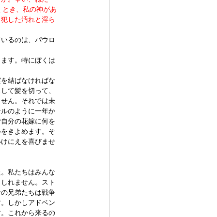
くとき、私の神があ
、犯した汚れと淫ら
ているのは、パウロ
ります。特にぼくは
実を結ばなければな
スして髪を切って、
ません。それでは未
テルのように一年か
ご自分の花嫁に何を
心をきよめます。そ
いけにえを喜びませ
た。私たちはみんな
もしれません。スト
ナの兄弟たちは戦争
す。しかしアドベン
す。これから来るの