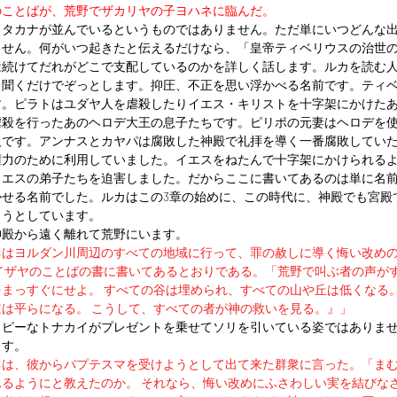
のことばが、荒野でザカリヤの子ヨハネに臨んだ。
カタカナが並んでいるというものではありません。ただ単にいつどんな
ません。何がいつ起きたと伝えるだけなら、「皇帝ティベリウスの治世
は続けてだれがどこで支配しているのかを詳しく話します。ルカを読む
、聞くだけでぞっとします。抑圧、不正を思い浮かべる名前です。ティ
す。ピラトはユダヤ人を虐殺したりイエス・キリストを十字架にかけた
虐殺を行ったあのヘロデ大王の息子たちです。ピリポの元妻はヘロデを
人です。アンナスとカヤパは腐敗した神殿で礼拝を導く一番腐敗してい
権力のために利用していました。イエスをねたんで十字架にかけられる
イエスの弟子たちを迫害しました。だからここに書いてあるのは単に名
かせる名前でした。ルカはこの3章の始めに、この時代に、神殿でも宮殿
ようとしています。
神殿から遠く離れて荒野にいます。
ネはヨルダン川周辺のすべての地域に行って、罪の赦しに導く悔い改め
イザヤのことばの書に書いてあるとおりである。「荒野で叫ぶ者の声が
まっすぐにせよ。 すべての谷は埋められ、すべての山や丘は低くなる
は平らになる。 こうして、すべての者が神の救いを見る。』」 
ッピーなトナカイがプレゼントを乗せてソリを引いている姿ではありま
ます。
ネは、彼からバプテスマを受けようとして出て来た群衆に言った。「ま
るようにと教えたのか。 それなら、悔い改めにふさわしい実を結びな