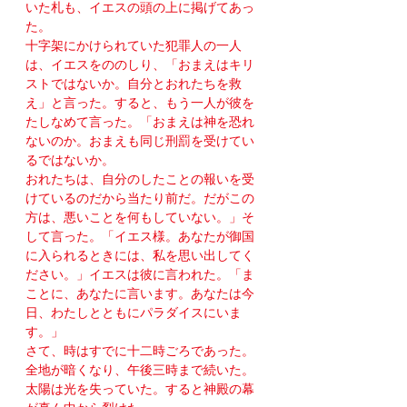
いた札も、イエスの頭の上に掲げてあっ
た。
十字架にかけられていた犯罪人の一人
は、イエスをののしり、「おまえはキリ
ストではないか。自分とおれたちを救
え」と言った。すると、もう一人が彼を
たしなめて言った。「おまえは神を恐れ
ないのか。おまえも同じ刑罰を受けてい
るではないか。
おれたちは、自分のしたことの報いを受
けているのだから当たり前だ。だがこの
方は、悪いことを何もしていない。」そ
して言った。「イエス様。あなたが御国
に入られるときには、私を思い出してく
ださい。」イエスは彼に言われた。「ま
ことに、あなたに言います。あなたは今
日、わたしとともにパラダイスにいま
す。」
さて、時はすでに十二時ごろであった。
全地が暗くなり、午後三時まで続いた。
太陽は光を失っていた。すると神殿の幕