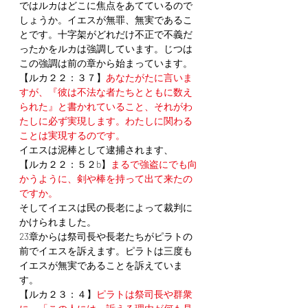
ではルカはどこに焦点をあてているので
しょうか。イエスが無罪、無実であるこ
とです。十字架がどれだけ不正で不義だ
ったかをルカは強調しています。じつは
この強調は前の章から始まっています。
【ルカ２２：３７】
あなたがたに言いま
すが、『彼は不法な者たちとともに数え
られた』と書かれていること、それがわ
たしに必ず実現します。わたしに関わる
ことは実現するのです。
イエスは泥棒として逮捕されます、
【ルカ２２：５２b】
まるで強盗にでも向
かうように、剣や棒を持って出て来たの
ですか。
そしてイエスは民の長老によって裁判に
かけられました。
23章からは祭司長や長老たちがピラトの
前でイエスを訴えます。ピラトは三度も
イエスが無実であることを訴えていま
す。
【ルカ２３：４】
ピラトは祭司長や群衆