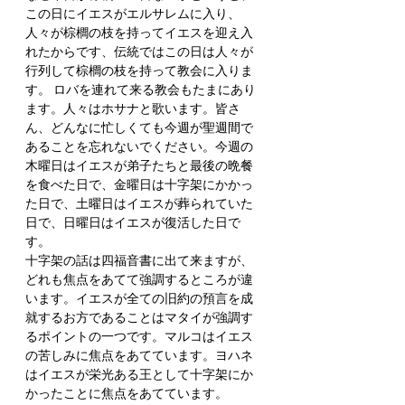
この日にイエスがエルサレムに入り、
人々が棕櫚の枝を持ってイエスを迎え入
れたからです、伝統ではこの日は人々が
行列して棕櫚の枝を持って教会に入りま
す。 ロバを連れて来る教会もたまにあり
ます。人々はホサナと歌います。皆さ
ん、どんなに忙しくても今週が聖週間で
あることを忘れないでください。今週の
木曜日はイエスが弟子たちと最後の晩餐
を食べた日で、金曜日は十字架にかかっ
た日で、土曜日はイエスが葬られていた
日で、日曜日はイエスが復活した日で
す。
十字架の話は四福音書に出て来ますが、
どれも焦点をあてて強調するところが違
います。イエスが全ての旧約の預言を成
就するお方であることはマタイが強調す
るポイントの一つです。マルコはイエス
の苦しみに焦点をあてています。ヨハネ
はイエスが栄光ある王として十字架にか
かったことに焦点をあてています。