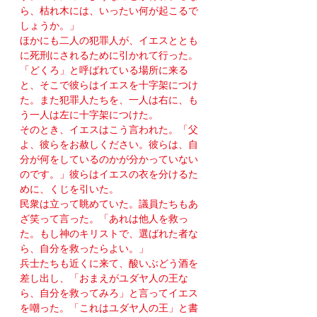
ら、枯れ木には、いったい何が起こるで
しょうか。」
ほかにも二人の犯罪人が、イエスととも
に死刑にされるために引かれて行った。
「どくろ」と呼ばれている場所に来る
と、そこで彼らはイエスを十字架につけ
た。また犯罪人たちを、一人は右に、も
う一人は左に十字架につけた。
そのとき、イエスはこう言われた。「父
よ、彼らをお赦しください。彼らは、自
分が何をしているのかが分かっていない
のです。」彼らはイエスの衣を分けるた
めに、くじを引いた。
民衆は立って眺めていた。議員たちもあ
ざ笑って言った。「あれは他人を救っ
た。もし神のキリストで、選ばれた者な
ら、自分を救ったらよい。」
兵士たちも近くに来て、酸いぶどう酒を
差し出し、「おまえがユダヤ人の王な
ら、自分を救ってみろ」と言ってイエス
を嘲った。「これはユダヤ人の王」と書