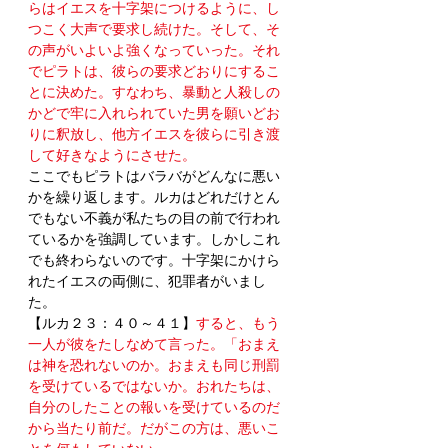
らはイエスを十字架につけるように、し
つこく大声で要求し続けた。そして、そ
の声がいよいよ強くなっていった。それ
でピラトは、彼らの要求どおりにするこ
とに決めた。すなわち、暴動と人殺しの
かどで牢に入れられていた男を願いどお
りに釈放し、他方イエスを彼らに引き渡
して好きなようにさせた。
ここでもピラトはバラバがどんなに悪い
かを繰り返します。ルカはどれだけとん
でもない不義が私たちの目の前で行われ
ているかを強調しています。しかしこれ
でも終わらないのです。十字架にかけら
れたイエスの両側に、犯罪者がいまし
た。
【ルカ２３：４０～４１】
すると、もう
一人が彼をたしなめて言った。「おまえ
は神を恐れないのか。おまえも同じ刑罰
を受けているではないか。おれたちは、
自分のしたことの報いを受けているのだ
から当たり前だ。だがこの方は、悪いこ