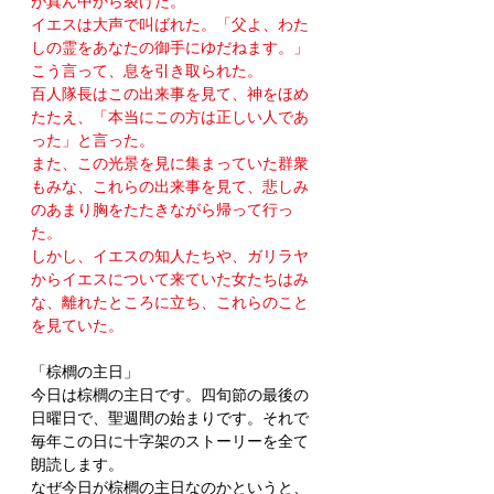
が真ん中から裂けた。
イエスは大声で叫ばれた。「父よ、わた
しの霊をあなたの御手にゆだねます。」
こう言って、息を引き取られた。
百人隊長はこの出来事を見て、神をほめ
たたえ、「本当にこの方は正しい人であ
った」と言った。
また、この光景を見に集まっていた群衆
もみな、これらの出来事を見て、悲しみ
のあまり胸をたたきながら帰って行っ
た。
しかし、イエスの知人たちや、ガリラヤ
からイエスについて来ていた女たちはみ
な、離れたところに立ち、これらのこと
を見ていた。
「棕櫚の主日」
今日は棕櫚の主日です。四旬節の最後の
日曜日で、聖週間の始まりです。それで
毎年この日に十字架のストーリーを全て
朗読します。
なぜ今日が棕櫚の主日なのかというと、