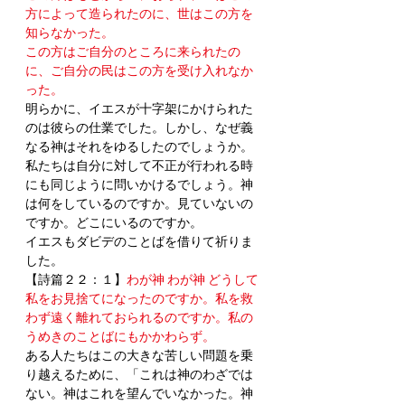
方によって造られたのに、世はこの方を
知らなかった。
この方はご自分のところに来られたの
に、ご自分の民はこの方を受け入れなか
った。
明らかに、イエスが十字架にかけられた
のは彼らの仕業でした。しかし、なぜ義
なる神はそれをゆるしたのでしょうか。
私たちは自分に対して不正が行われる時
にも同じように問いかけるでしょう。神
は何をしているのですか。見ていないの
ですか。どこにいるのですか。
イエスもダビデのことばを借りて祈りま
した。
【詩篇２２：１】
わが神 わが神 どうして
私をお見捨てになったのですか。私を救
わず遠く離れておられるのですか。私の
うめきのことばにもかかわらず。
ある人たちはこの大きな苦しい問題を乗
り越えるために、「これは神のわざでは
ない。神はこれを望んでいなかった。神