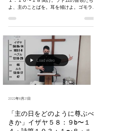
よ、主のことばを。耳を傾けよ。ゴモラ
の民よ、わたしたちの神のみおしえに。
「あなたがたの多くのいけにえは、わた
しにとって何になろう。 ーー主は言われ
るーー...
Load video
2022年8月21日
「主の日をどのように尊ぶべ
きか」イザヤ５８：９b〜１
４・詩篇１０３：１〜８・ル