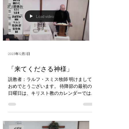
礼拝説教
ニュース
Load video
2023年12月3日
「来てくださる神様」
説教者：ラルフ・スミス牧師 明けまして
おめでとうございます。 待降節の最初の
日曜日は、キリスト教のカレンダーでは
一年の始まりである。 ●旧約時代のカレ
ンダー 神様は旧約のイスラエルにカレン
ダーを与えてくださった。イスラエルの
一年は春の過ぎ越しの祭りから始まる。
過ぎ越しの祭り...