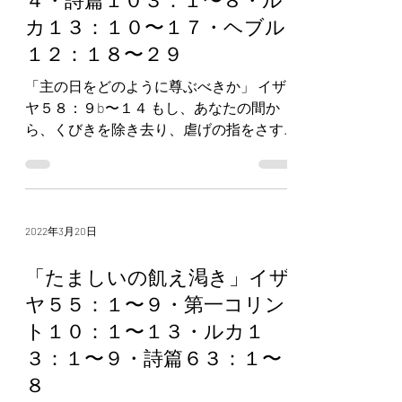
カ１３：１０〜１７・ヘブル
１２：１８〜２９
「主の日をどのように尊ぶべきか」 イザ
ヤ５８：９b〜１４ もし、あなたの間か
ら、くびきを除き去り、虐げの指をさす
ことや、邪悪なことばを取り去り、飢え
た者に心を配り、苦しむ者の願いを満た
すなら、あなたの光は、闇の中に輝き上
り、あなたの暗闇は真昼のようになる。...
2022年3月20日
「たましいの飢え渇き」イザ
ヤ５５：１〜９・第一コリン
ト１０：１〜１３・ルカ１
３：１〜９・詩篇６３：１〜
８