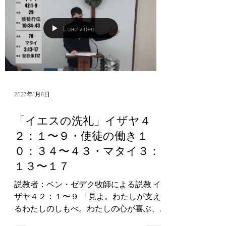
Load video
2023年1月8日
「イエスの洗礼」イザヤ４
２：１〜９・使徒の働き１
０：３４〜４３・マタイ３：
１３〜１７
説教者：ベン・ゼデク牧師による説教 イ
ザヤ４２：１〜９ 「見よ。わたしが支え
るわたしのしもべ。わたしの心が喜ぶ、
わたしの選んだ者。わたしは彼の上にわ