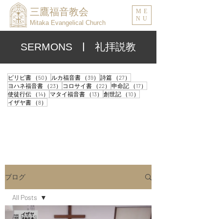
三鷹福音教会
ME
NU
Mitaka Evangelical Church
| 礼拝説教
SERMONS
50件の記事
39件の記事
27件の記事
ピリピ書
（50）
ルカ福音書
（39）
詩篇
（27）
23件の記事
22件の記事
17件の記事
ヨハネ福音書
（23）
コロサイ書
（22）
申命記
（17）
14件の記事
13件の記事
10件の記事
使徒行伝
（14）
マタイ福音書
（13）
創世記
（10）
8件の記事
イザヤ書
（8）
ブログ
All Posts
All Posts