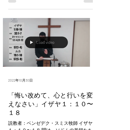
たしの霊を授け、彼は国々にさばきを行
う。彼は叫ばず、言い争わず、通りでそ
の声を聞かせない。傷んだ葦を折ること
もなく、くすぶる灯...
Load video
2022年10月30日
「悔い改めて、心と行いを変
えなさい」イザヤ１：１０〜
１８
説教者：ベンゼデク・スミス牧師 イザヤ
１：１０〜１８ 聞け。ソドムの首領たち