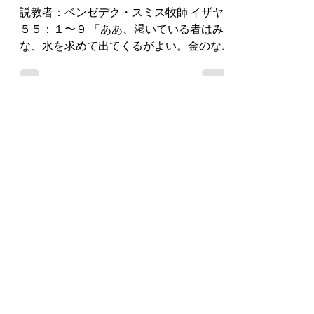
説教者：ベンゼデク・スミス牧師 イザヤ
５５：１〜９ 「ああ、渇いている者はみ
な、水を求めて出てくるがよい。金のな
い者も。さあ、穀物を買って食べよ。 さ
あ、金を払わないで、穀物を買え。代価
を払わないで、ぶどう酒と乳を。 なぜ、
あなたがたは、食料にもならないものの
ために金を払い...
Load video
2022年2月6日
「セラフィムとは何か」イザ