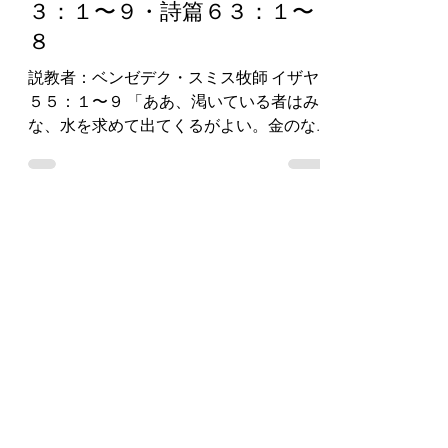
３：１〜９・詩篇６３：１〜
８
説教者：ベンゼデク・スミス牧師 イザヤ
５５：１〜９ 「ああ、渇いている者はみ
な、水を求めて出てくるがよい。金のな
い者も。さあ、穀物を買って食べよ。 さ
あ、金を払わないで、穀物を買え。代価
を払わないで、ぶどう酒と乳を。 なぜ、
あなたがたは、食料にもならないものの
ために金を払い...
Load video
2022年2月6日