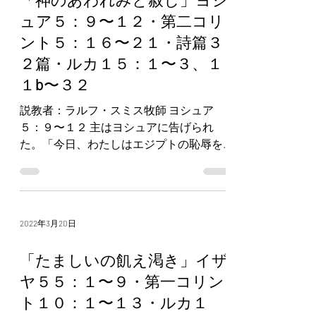
ュア５：９〜１２・第二コリ
ント５：１６〜２１・詩篇３
２篇・ルカ１５：１〜３、１
１b〜３２
説教者：ラルフ・スミス牧師 ヨシュア
５：９〜１２ 主はヨシュアに告げられ
た。「今日、わたしはエジプトの恥辱を
あなたがたから取り除いた。」それで、
その場所の名はギルガルと呼ばれた。今
日もそうである。 イスラエルの子らはギ
ルガルに宿営し、その月の十四日の夕
2022年3月20日
方、エリコの草原で過越...
「たましいの飢え渇き」イザ
ヤ５５：１〜９・第一コリン
ト１０：１〜１３・ルカ１