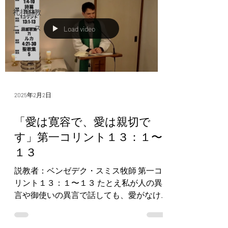
礼拝説教
ニュース
Load video
2025年2月2日
「愛は寛容で、愛は親切で
す」第一コリント１３：１〜
１３
説教者：ベンゼデク・スミス牧師 第一コ
リント１３：１〜１３ たとえ私が人の異
言や御使いの異言で話しても、愛がなけ
れば、騒がしいどらや、うるさいシンバ
ルと同じです。 たとえ私が預言の賜物を