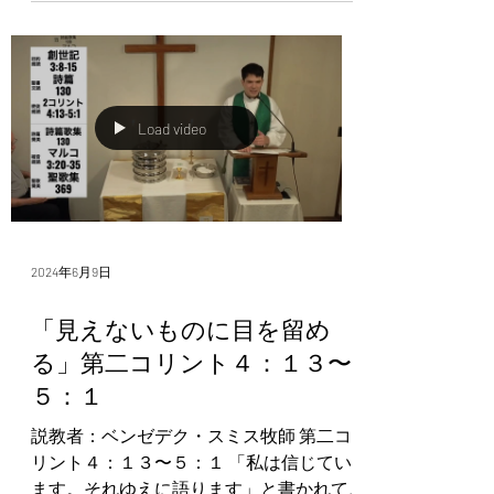
持ち、あらゆる奥義とあらゆる知識に通
じていても、たとえ山を動かすほどの完
全な信仰を持って...
Load video
2024年6月9日
「見えないものに目を留め
る」第二コリント４：１３〜
５：１
説教者：ベンゼデク・スミス牧師 第二コ
リント４：１３〜５：１ 「私は信じてい
ます。それゆえに語ります」と書かれて