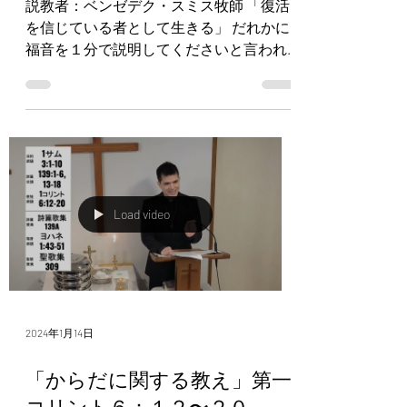
説教者：ベンゼデク・スミス牧師 「復活
を信じている者として生きる」 だれかに
福音を１分で説明してくださいと言われ
たら、皆さんはどう話しますか。 パウロ
はこのように説明しました。 【第一コリ
ント１５：１～８】キリストは、聖書に
書いてあるとおりに、私たちの罪のため
に死なれたこと...
Load video
2024年1月14日
「からだに関する教え」第一
コリント６：１２〜２０