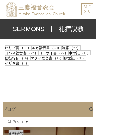
三鷹福音教会
ME
NU
Mitaka Evangelical Church
| 礼拝説教
SERMONS
50件の記事
39件の記事
27件の記事
ピリピ書
（50）
ルカ福音書
（39）
詩篇
（27）
23件の記事
22件の記事
17件の記事
ヨハネ福音書
（23）
コロサイ書
（22）
申命記
（17）
14件の記事
13件の記事
10件の記事
使徒行伝
（14）
マタイ福音書
（13）
創世記
（10）
8件の記事
イザヤ書
（8）
ブログ
All Posts
All Posts