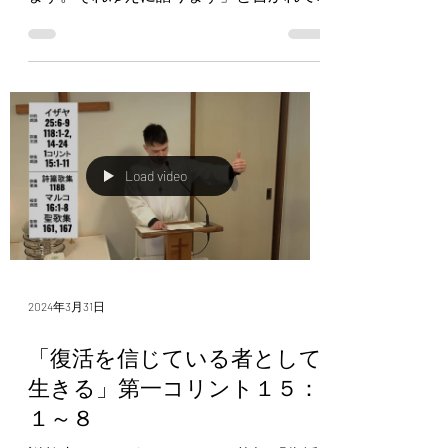
いるとおり、それと同じ信仰の霊を持っ
ている私たちも、信じているゆえに語り
ます。主イエスをよみがえらせた方が、
私たちをもイエスとともによみがえら
せ、あなたがたと一緒...
Load video
2024年3月31日
「復活を信じている者として
生きる」第一コリント１５：
１～８