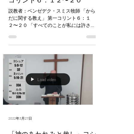
説教者：ベンゼデク・スミス牧師 「から
だに関する教え」 第一コリント６：１
２〜２０ 「すべてのことが私には許され
ている」と言いますが、すべてが益にな
るわけではありません。「すべてのこと
が私には許されている」と言いますが、
私はどんなことにも支配されはしませ
ん。...
Load video
2022年3月27日
「神のあわれみと赦し」ヨシ