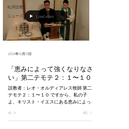
礼拝説教
ニュース
Load video
2024年10月13日
「恵みによって強くなりなさ
い」第二テモテ２：１〜１０
説教者：レオ・オルディアレス牧師 第二
テモテ２：１〜１０ ですから、私の子
よ、キリスト・イエスにある恵みによっ
て強くなりなさい。多くの証人たちの前
で私から聞いたことを、ほかの人にも教
える力のある信頼できる人たちに委ねな