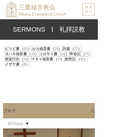
三鷹福音教会
ME
NU
Mitaka Evangelical Church
| 礼拝説教
SERMONS
50件の記事
39件の記事
27件の記事
ピリピ書
（50）
ルカ福音書
（39）
詩篇
（27）
23件の記事
22件の記事
17件の記事
ヨハネ福音書
（23）
コロサイ書
（22）
申命記
（17）
14件の記事
13件の記事
10件の記事
使徒行伝
（14）
マタイ福音書
（13）
創世記
（10）
8件の記事
イザヤ書
（8）
ブログ
All Posts
All Posts