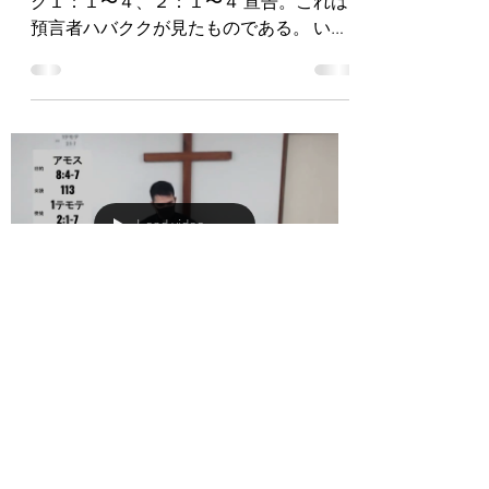
ク１：１〜４、２：１〜４ 宣告。これは
預言者ハバククが見たものである。 いつ
までですか。主よ。私が叫び求めている
のに、あなたが聞いてくださらないの
は。 「暴虐だ」とあなたに叫んでいるの
に、救ってくださらないのは。...
Load video
2022年9月18日
「忠実な管理人」アモス８：
４〜７・第一テモテ２：１〜
７・ルカ１６：１〜１３・詩