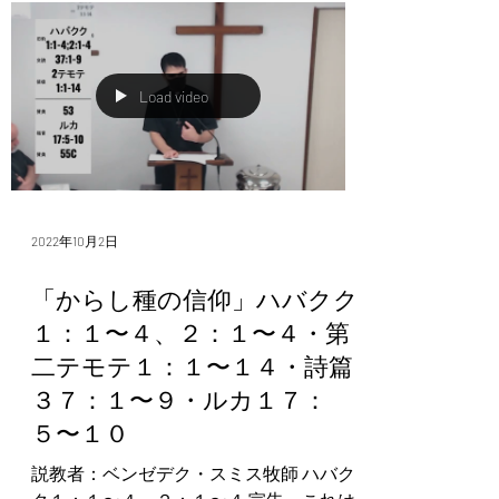
さい。キリスト・イエスの立派な兵士と
して、私と苦しみをと...
Load video
2022年10月2日
「からし種の信仰」ハバクク
１：１〜４、２：１〜４・第
二テモテ１：１〜１４・詩篇
３７：１〜９・ルカ１７：
５〜１０
説教者：ベンゼデク・スミス牧師 ハバク